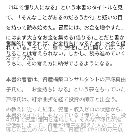
『1年で億り人になる』という本書のタイトルを見
て、「そんなことがあるのだろうか?」と疑いの目
を持って読み始めた。冒頭には、お金を増やすため
にはまず大きなお金を集める(借りる)ことだと書か
常識的に考えれば、お金持ちになるためにお金を借
れている。そして、稼ぐ(労働)ことに関しては、ネ
りることは考えられない。しかし、読み進めていく
ガティブだ。
うちに、その考え方に納得できるようになる。
本書の著者は、資産構築コンサルタントの戸塚真由
子氏だ。「お金持ちになる」という夢をもっていた
戸塚氏は、紆余曲折を経て投資の師匠と出会う。そ
の教えに従った結果、資産・収入ゼロの状態から、
本書のタイトルにもなっている「億り人」とは、投
4カ月で資産1億円を達成した。そんな戸塚氏が指
資活動によって、資産が1億円を超えた人のことで
導した生徒の74%以上は、資産ゼロや3000万円以