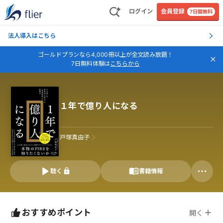
ログイン
会員登録
7日間無料
法人導入はこちら
ゴールドプランなら4,000冊以上が全文読み放題！
7日無料体験は
こちらから
１年で億り人になる
戸塚真由子
聴く
書籍情報
おすすめポイント
開く