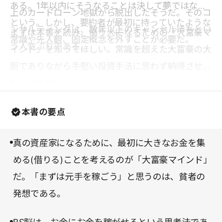
ある。1年以内にそうなることは決して夢ではない
上のカードローン地獄から脱出したそうだ。そのコ
という。しかし、要約者が最初に持っていたような
ンサルティングは、数年以上のキャンセル待ちとい
まずは本書を読み、億り人になるための「大富豪マ
常識や先入観、固定概念を外すことが必要だ。
う人気ぶりである。
インド」を知ってほしい。常識を超えた大富豪の大
胆でありながら手堅い投資手法に思わず納得させら
れるはずだ。
本書の要点
真の資産家になるために、最初に大きなお金を集
める(借りる)ことを考えるのが「大富豪マインド」
だ。「まずは元手を稼ごう」と思うのは、貧者の
発想である。