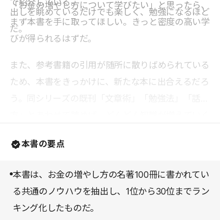
で紹介している。
「お金の増やし方について学びたい」と思ったら、
出しを眺めているだけでも楽しく、勉強になるほど
まず本書を手に取ってほしい。きっと密度の高い学
だ。
びが得られるはずだ。
また、参考書籍の引用が随所に散りばめられている
ため、本書をきっかけに、新たな本に出合えるだろ
う。同シリーズの既刊「文章術」「勉強法」「話し
方」とあわせて読めば、どんどん知識が増えていく
に違いない。
本書の要点
本書は、お金の増やし方の名著100冊に書かれてい
る共通のノウハウを抽出し、1位から30位までラン
キング化したものだ。