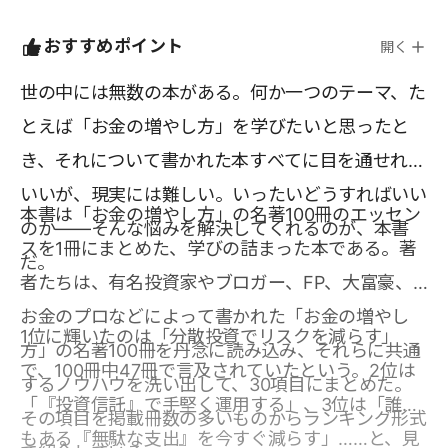
おすすめポイント
開く
世の中には無数の本がある。何か一つのテーマ、た
とえば「お金の増やし方」を学びたいと思ったと
き、それについて書かれた本すべてに目を通せれば
いいが、現実には難しい。いったいどうすればいい
本書は「お金の増やし方」の名著100冊のエッセン
のか――そんな悩みを解決してくれるのが、本書
スを1冊にまとめた、学びの詰まった本である。著
だ。
者たちは、有名投資家やブロガー、FP、大富豪、
お金のプロなどによって書かれた「お金の増やし
1位に輝いたのは「分散投資でリスクを減らす」
方」の名著100冊を丹念に読み込み、それらに共通
で、100冊中47冊で言及されていたという。2位は
するノウハウを洗い出して、30項目にまとめた。
「『投資信託』で手堅く運用する」、3位は「誰で
その項目を掲載冊数の多いものからランキング形式
もある『無駄な支出』を今すぐ減らす」……と、見