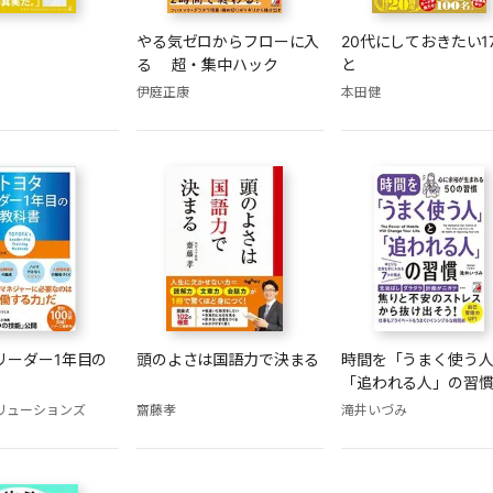
やる気ゼロからフローに入
20代にしておきたい1
る 超・集中ハック
と
伊庭正康
本田健
リーダー1年目の
頭のよさは国語力で決まる
時間を「うまく使う
「追われる人」の習
ソリューションズ
齋藤孝
滝井いづみ