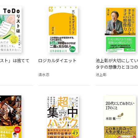
リスト」は捨てて
ロジカルダイエット
池上彰が大切にして
タテの想像力とヨコ
力
清水忍
池上彰