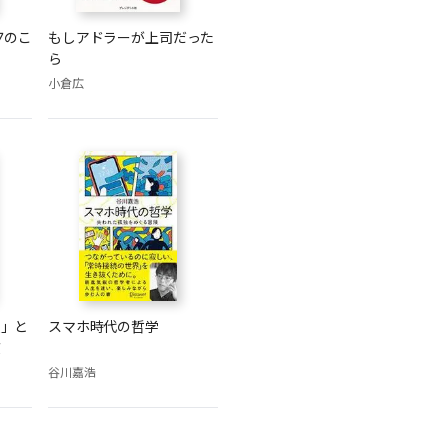
7のこ
もしアドラーが上司だった
ら
小倉広
人」と
スマホ時代の哲学
慣
谷川嘉浩