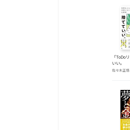
「ToDo
いい。
佐々木正悟