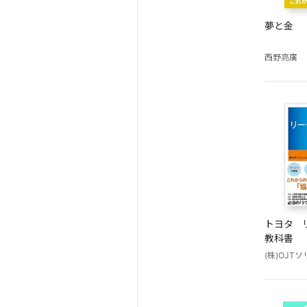
夢と金
西野亮廣
トヨタ 
教科書
(株)OJT