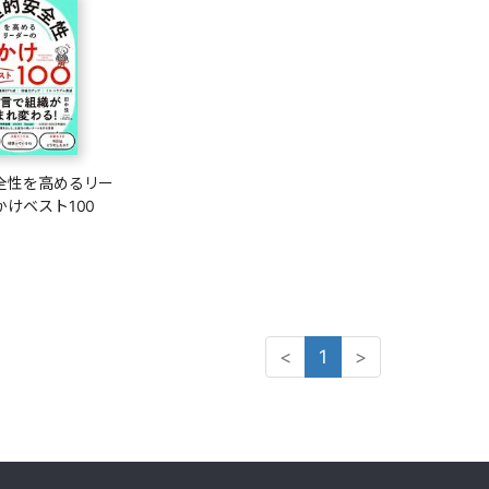
全性を高めるリー
かけベスト100
<
1
>