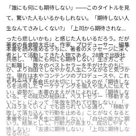
「誰にも何にも期待しない」――このタイトルを見
て、驚いた人もいるかもしれない。「期待しない人
生なんてさみしくない?」「上司から期待されなか
ったら悲しいかも」と感じた人もいるだろう。だが
著者の長倉顕太氏は、作家、プロデューサー、編集
本書を読み進めるうちに、著者のメッセージに深く
者として活動してきた人物である。28歳で出版社
共感し、「誰にも何にも期待しない」生き方こそ
に転職し、数々のベストセラーを手がけたのちに独
が、より自由でしなやかな人生につながると気づか
立。現在は本やコンテンツのプロデュースや、これ
されるはずだ。
もう一つ、長倉氏が大切にしているのが「期待しな
らを活用したマーケティングを個人や法人に伝えて
い」姿勢だ。本書のまえがきによれば、「期待しな
いる。その成功の秘訣は、ベストセラー『移動する
いこと」によって「失敗を恐れて行動しない」「失
人はうまくいく』でも語られている通り、「移動す
敗して落ち込んで行動を止める」ことがなくなると
ること」にある。
本書では、「人生に期待しない」「自分の能力に期
いう。結果として、行動力が高まり、成功しやすく
待しない」「友達に期待しない」「上司に期待しな
なるのだ。