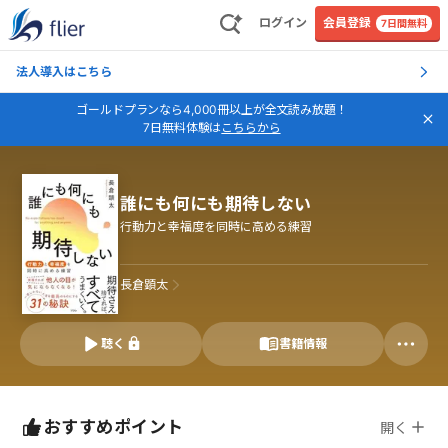
ログイン
会員登録
7日間無料
法人導入はこちら
ゴールドプランなら4,000冊以上が全文読み放題！
7日無料体験は
こちらから
誰にも何にも期待しない
行動力と幸福度を同時に高める練習
長倉顕太
聴く
書籍情報
おすすめポイント
開く