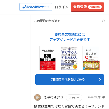
会員登録
ログイン
お悩み解決サーチ
7日間無料
この要約の学びメモ
要約全文を読むには
アップグレードが必要です
7日間無料体験をはじめる
えぞむらさき
2026年3月24日
フォロー
もっと読む
購買は意向ではなく習慣で決まる！→ブランド