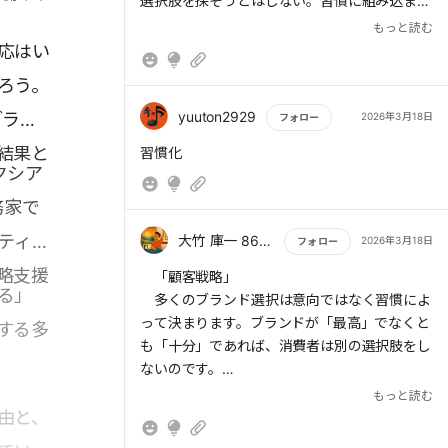
ジョンも見込めない95%の未顧客期間への投資
選択肢を探そうとはしない。習慣に組み込まれ
を軽視してはいけない★
たブランドほど優位に立てる一方、新規ブラン
もっと読む
ドを想起・選択させることは容易ではない。
応はい
ろう。
yuuton2929
ブラン
2026年3月18日
フォロー
結果と
もっと読む
習慣化
クシア
務家で
ティン
大竹 庫一 860×Kura
2026年3月18日
フォロー
略支援
もっと読む
「顧客戦略」
る」
多くのブランド選択は意向ではなく習慣によ
って決まります。ブランドが「最高」でなくと
する多
も「十分」であれば、消費者は別の選択肢をし
ないのです。
もっと読む
売上のほぼ半分は過去の購買体験に基づく慣
由と、
性なのです。さらに、消費者が初めての商品を