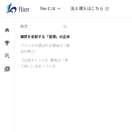
法人導入はこちら
flierとは
目次
購買を支配する「習慣」の正体
ブランドが選ばれる理由は「都
合の良さ」
【必読ポイント!】 勝負は「買
う前」に決まっている