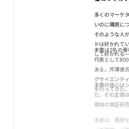
多くのマーケ
いのに購買に
そのような人が
ドは好かれて
本書は2名の
して好かれる
代表として80
ある。芹澤連
グサイエンテ
本書の核心は
を行ってきた
だ。その主張
領域の実証研
本書は、購買