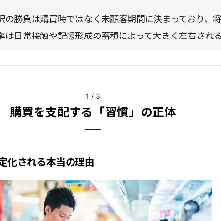
択の勝負は購買時ではなく未顧客期間に決まっており、
率は日常接触や記憶形成の蓄積によって大きく左右され
1
/
3
購買を支配する「習慣」の正体
定化される本当の理由