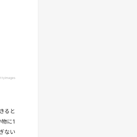
> 売上のほぼ半分は過去の購買体験に基づく慣
性で説明できると示唆されている。さらに、消
費者が初めての商品を試す頻度は3回の買い物
に1回ほどで、そのトライアルが買い物かごに
占める比率は5～6%前後にすぎないこともわか
っている。要するに、習慣に組み込まれたブラ
ンドほど優位に立てる一方、新規ブランドを想
起・選択させることは容易ではないのだ。
ettyimages
> 習慣は機能の差別化やスペック上の優位だけ
では崩れない場合が多いということである。他
のブランドを試すことがあっても、長期的には
大多数の消費者が「馴染みのあるブランド」へ
戻っていく。消費者にとって、そのブランドが
きると
「最高」でなくとも「十分」である限り、積極
物に1
的に別の選択肢を探そうとはしないのである。
ぎない