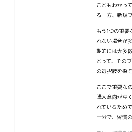
こともわかっ
る一方、新規
もう1つの重要
れない場合が
期的には大多
とって、その
の選択肢を探
ここで重要な
購入意向が高
れているため
十分で、習慣