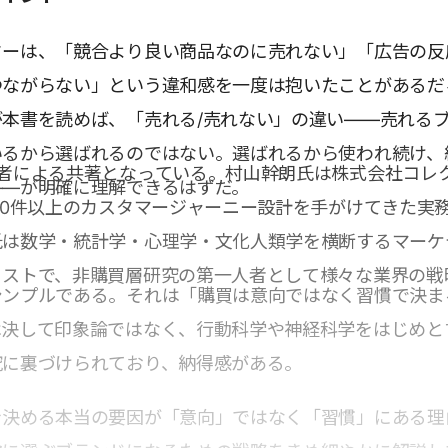
ターは、「競合より良い商品なのに売れない」「広告の反
つながらない」という違和感を一度は抱いたことがあるだ
本書を読めば、「売れる/売れない」の違い――売れる
いるから選ばれるのではない。選ばれるから使われ続け、
著者による共著となっている。村山幹朗氏は株式会社コレ
――が明確に理解できるはずだ。
00件以上のカスタマージャーニー設計を手がけてきた実
氏は数学・統計学・心理学・文化人類学を横断するマーケ
ィストで、非購買層研究の第一人者として様々な業界の戦
シンプルである。それは「購買は意向ではなく習慣で決ま
。
は決して印象論ではなく、行動科学や神経科学をはじめと
究に裏づけられており、納得感がある。
を決める本当の要因が「意向」ではなく「習慣」にある理