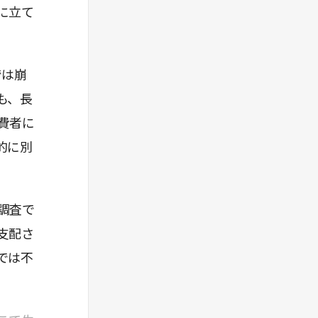
に立て
> つまりマーケティングでは「意識を変える」
だけでは不十分で、習慣の文脈を設計する必要
がある。
では崩
も、長
費者に
> 様々な購入文脈で思い浮かびやすく、見つけ
的に別
やすく、どこでも買えて、使い勝手も良い――
ブランドを習慣的に選んでもらうには、こうし
た利便性(アベイラビリティ)を維持・強化する
必要がある。
調査で
支配さ
では不
> 純粋想起は、外部のヒントなしに記憶から自
力でブランド名などを引き出し、言語化できる
かどうかを測定する。