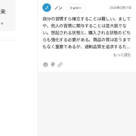
選択肢を探そうとはしない。習慣に組み込まれ
たブランドほど優位に立てる一方、新規ブラン
ノ
ノン
2026年3月17日
フォロー
将来
ドを想起・選択させることは容易ではない。
もっと読む
自分の習慣すら確立することは難しい。まして
る。
や、他人の習慣に関与することは並大抵でな
い。想起される状態と、購入される状態のどち
らも強化する必要がある。商品の質は言うまで
> ブランド選択の勝負は購買時ではなく未顧客
もなく重要であるが、過剰品質を追求するため
期間に決まっており、将来選ばれる確率は日常
に、広告・宣伝への投資が不足するようだと結
もっと読む
接触や記憶形成の蓄積によって大きく左右され
局購入にはつながらない。他人の習慣への関与
る。
は繰り返しのinputと、生活の中にいかに入り
込むかが大切だ。
> ブランド成長の鍵は、想起されやすい状態
(メンタルアベイラビリティ)と買いやすい状態
(フィジカルアベイラビリティ)を維持・強化す
ることにある。