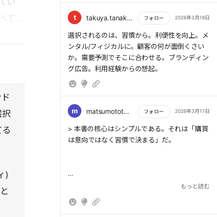
てい
試す頻度は3回の買い物に1回ほどです。新規購
べての
入は5～6%前後にすぎないのです。習慣に組み
t
takuya.tanaka1976
2026年3月18日
フォロー
込まれたブランドほど優位に立つのです。
もっと読む
選択されるのは、習慣から。利便性を向上。メ
ンタル/フィジカルに。顧客の何が面倒くさい
さあ、全力で目の前にいる人の「今ここ」を
か。需要予測でそこに合わせる。ブランディン
一所懸命に応援していきましょう。
グ広告。利用経験からの想起。
ンド
m
matsumototakuya10_30
2026年3月17日
選択
フォロー
もっと読む
> 本書の核心はシンプルである。それは「購買
てる
は意向ではなく習慣で決まる」だ。
ィ)
> ブランド選択の多くは意向ではなく習慣によ
もっと読む
こと
って決まる。そのブランドが「最高」でなくと
も「十分」である限り、消費者は積極的に別の