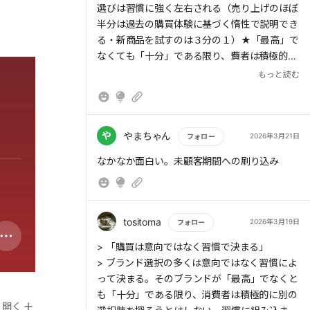
選びは習慣に強く左右される（売り上げのほぼ
半分は過去の購買体験に基づく惰性で説明でき
る・新商品を試すのは３分の１）★「最高」で
なくても「十分」である限り、費者は積極的に
別の選択肢を探そうとはしない★勝負は「買う
もっと読む
前」に決まっている！★選択の勝負は購買時で
はなく未顧客期間に決まっており、将来選ばれ
る確率は日常接触や記憶形成の蓄積によって大
きく左右される★様々な購入文脈で思い浮かび
や
やまちゃん
2026年3月21日
フォロー
やすく、見つけやすく、どこでも買えて、使い
もっと読む
なかなか面白い。未顧客期間への刷り込み
勝手も良い利便性が大事★ブランド成長には
「メンタルアベイラビリティ」と「フィジカル
アベイラビリティ」という2つの市場ベース資
産の構築が欠かせない★両者を重ね合わせた時
tositoma
2026年3月19日
フォロー
に最大の効果を発揮する★需要発生時にブラン
もっと読む
ドが想起されやすい状態を保ち、さらに見つけ
> 「購買は意向ではなく習慣で決まる」
やすく購入しやすい環境を整えたうえで待ち構
> ブランド選択の多くは意向ではなく習慣によ
えておくことが大事★未顧客期間に投資すべき
って決まる。そのブランドが「最高」でなくと
は「ブランディング広告」★ニーズもコンバー
も「十分」である限り、消費者は積極的に別の
開く