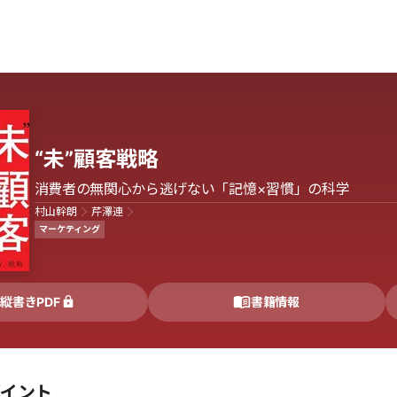
“未”顧客戦略
消費者の無関心から逃げない「記憶×習慣」の科学
村山幹朗
芹澤連
マーケティング
縦書きPDF
書籍情報
ポイント