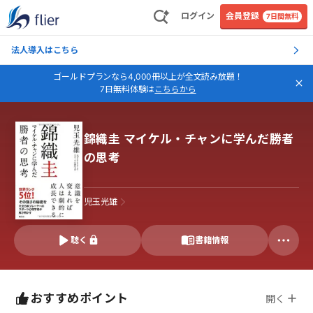
ログイン
会員登録
7日間無料
法人導入はこちら
ゴールドプランなら4,000冊以上が全文読み放題！
7日無料体験は
こちらから
錦織圭 マイケル・チャンに学んだ勝者
の思考
児玉光雄
聴く
書籍情報
おすすめポイント
開く