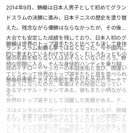
2014年9月、錦織は日本人男子として初めてグラン
ドスラムの決勝に進み、日本テニスの歴史を塗り替
えた。残念ながら優勝はならなかったが、その後の
大会でも安定した成績を残しており、日本人初のグ
錦織は世界のトップ選手たちと比べても決して身体
ランドスラム制覇も夢ではなくなった。今や国内に
的に恵まれているわけではなく、むしろもっとも小
彼の名前を知らない人はおそらくいないだろう。野
柄な部類に入る。そんな身体的ハンディを乗り越え
球のイチローやサッカーの本田圭佑と並び、間違い
てどうやって世界のトップ選手たちと肩を並べられ
なく日本のトップアスリートのひとりである。
錦織の成長に大きな役割を果たしたのが、コーチで
るようになったのか。本書はその秘密に迫ってい
あるマイケル・チャンである。彼もまた小柄ながら
る。
世界のトップ選手として活躍した実績がある。テニ
スはメンタルのスポーツだとよく言われるが、錦織
また、本書では錦織やマイケル・チャンが実際にイ
やマイケル・チャンがどのように己をコントロール
ンタビューや報道に際して発言した内容が数多く掲
し、そしてどのように訓練をおこなったのか、その