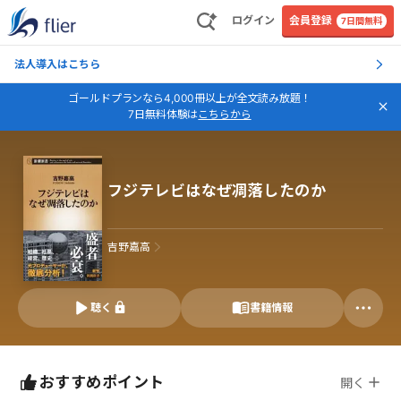
ログイン
会員登録
7日間無料
法人導入はこちら
ゴールドプランなら4,000冊以上が全文読み放題！
7日無料体験は
こちらから
フジテレビはなぜ凋落したのか
吉野嘉高
聴く
書籍情報
おすすめポイント
開く