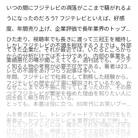
いつの間にフジテレビの凋落がここまで騒がれるよ
うになったのだろう? フジテレビといえば、好感
度、年間売り上げ、企業評価で長年業界のトップを
ひた走り、視聴率でも長きに渡って三冠王を維持し
しかしフジテレビの不調を総括するうえでは、外部
てきた企業だ。それが最近では、いたるところから
からの分析だけでは不十分であり、内部の事業をよ
業績悪化の噂が聞こえてくる。週刊誌でも、フジテ
く知る人物の考察が必要不可欠である。著者は23
レビの不調をあげつらう記事は多い。
年間、フジテレビで社員として勤務した経験から、
フジテレビの歴史が丁寧に解説されているため、か
なぜここまでの不振に陥ってしまったのか、その原
つてフジテレビが繁栄を極めた理由を知りたい人に
因を鋭く解き明かしている。
とっても、本書は役に立つ。80年代にお笑いブー
ムを巻き起こし、トレンディードラマの流行をもた
著者は、かつてフジテレビを業界1位にまで押し上
らしたフジテレビには、確かにそれを可能にさせる
げた「社風」を、絶滅したマンモスの巨大な牙のよ
だけの仕組みがあったはずだ。その意味で、フジテ