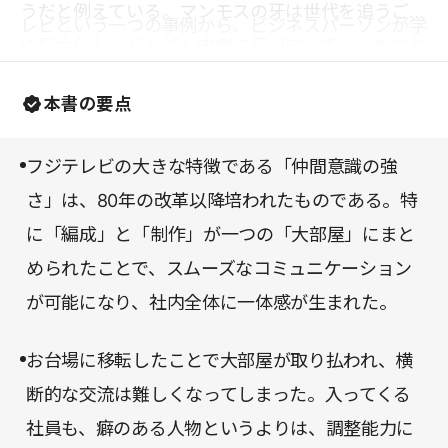
うだと例えている。マンモスの牙は世代を追うごと
レビという一つの事例から、ビジネスパーソンが学
に巨大化し、どんどん内側に牙が向いていったこと
べることは多い。
で、「武器」としての有用性が薄れてしまった。フ
本書の要点
ジテレビというマンモスは今、牙に変わる新たな
「武器」を求められているのかもしれない。
フジテレビの大きな特徴である「仲間意識の強
さ」は、80年の改革以降培われたものである。特
に「編成」と「制作」が一つの「大部屋」にまと
められたことで、スムーズなコミュニケーション
が可能になり、社内全体に一体感が生まれた。
お台場に移転したことで大部屋が取り払われ、横
断的な交流は難しくなってしまった。入ってくる
社員も、癖のある人物というよりは、調整能力に