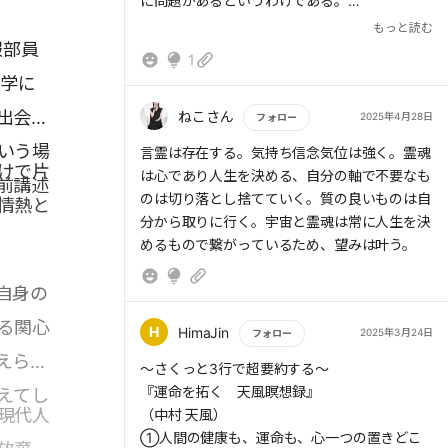
に問題があるというわけである。
もっと読む
○ 心の持ち方を常に積極的にし、努めてポジ
報部員
1
ティブな言葉を使う習慣を身につけるべきなの
医学に
だ。
出会っ
ねこさん
2025年4月28日
フォロー
○ 必要なものだけを取り入れていけばよいも
いう場
もっと読む
言霊は存在する。気持ち信念気位は強く。霊魂
のを、不必要なものを取り入れているから、心
けで片
は心であり人生を決める、自分の軸で不要なも
前講述
が消極的になってしまうのだ。
のは切り落とし捨てていく。質の良いものは自
情熱と
分から取りに行く。宇宙と霊魂は常に人生を決
○ 余計な知識を身につけると、かえって害にな
めるもので繋がっているため、望みは叶う。
ってしまうことがある。
自身の
る関心
H
HimaJin
2025年3月24日
フォロー
えられ
もっと読む
～さくっと3行で超要約する～
『運命を拓く 天風瞑想録』
えてし
現代人
（中村 天風）
①人間の健康も、運命も、心一つの置きどこ