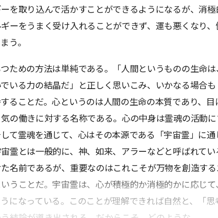
ギーを取り込んで活かすことができるようになるが、消極
ルギーをうまく受け入れることができず、運も悪くなり、
しまう。
もつための方法は単純である。「人間というものの生命は
いでいる力の結晶だ」と正しく思いこみ、いかなる場合も
持することだ。心というのは人間の生命の本質であり、目
う気の働きに対する名称である。心の中身は霊魂の活動に
そして霊魂を通じて、心はその本源である「宇宙霊」に通
宇宙霊とは一般的に、神、如来、アラーなどと呼ばれてい
けた名前であるが、重要なのはこれこそが万物を創造する
ということだ。宇宙霊は、心が積極的か消極的かに応じて
ようになっている。このことが理解できれば自然と、「思
いう結論が導き出される。だからこそ、どのような