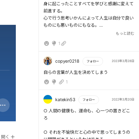
身に起こったことすべてを学びと感謝に変えて
前進する。
心で行う思考いかんによって人生は自分で良い
ものにも悪いものにもなる。
もっと読む
感謝を最初は強制的にでもいいから見つけて、
1
積み上げていく。
幸せな人生とは感謝をクリエイティブに生み出
していくことの積み重ねなのかもしれない。
copyer0218
2023年3月28日
フォロー
大谷翔平の愛読書と聞きました。
もっと読む
自らの言葉が人生を決めてしまう
自分も感謝することをとても大切にして生きま
1
す！
katekin53
2022年3月20日
フォロー
もっと読む
○ 人間の健康も、運命も、心一つの置きどこ
ろ
○ それを不愉快だと心の中で思ってしまうの
開く