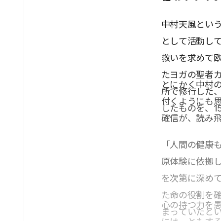
中村天風という
として活動して
救いを求めて
たヨガの聖者
とにかく中村
所で修行した
付くようにも
したものを、1
確信が、読み
「人間の健康
原体験に依拠
を次第に深め
た命の役割を
心の持つ力を
まっていたと