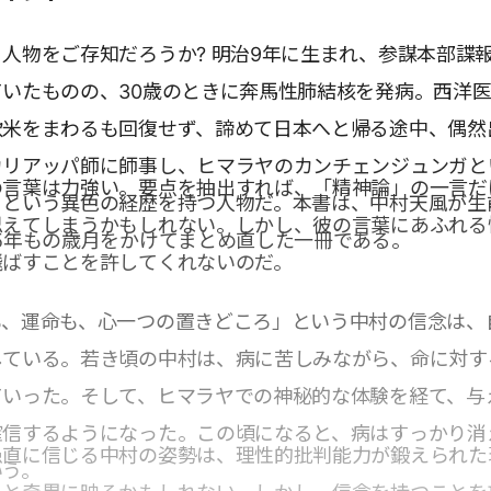
人物をご存知だろうか? 明治9年に生まれ、参謀本部諜
いたものの、30歳のときに奔馬性肺結核を発病。西洋
欧米をまわるも回復せず、諦めて日本へと帰る途中、偶然
カリアッパ師に師事し、ヒマラヤのカンチェンジュンガと
の言葉は力強い。要点を抽出すれば、「精神論」の一言だ
、という異色の経歴を持つ人物だ。本書は、中村天風が生
思えてしまうかもしれない。しかし、彼の言葉にあふれる
5年もの歳月をかけてまとめ直した一冊である。
飛ばすことを許してくれないのだ。
も、運命も、心一つの置きどころ」という中村の信念は、
している。若き頃の中村は、病に苦しみながら、命に対す
ていった。そして、ヒマラヤでの神秘的な体験を経て、与
確信するようになった。この頃になると、病はすっかり消
愚直に信じる中村の姿勢は、理性的批判能力が鍛えられた
いう。