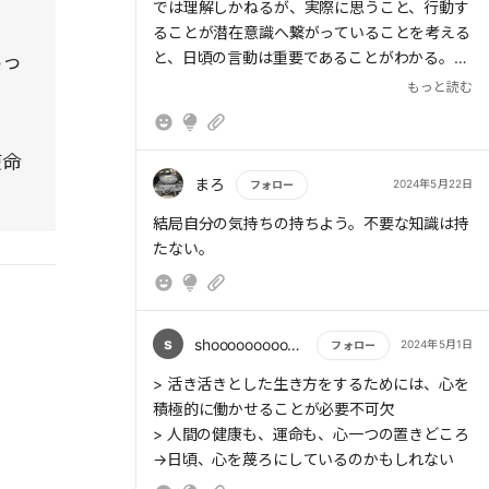
では理解しかねるが、実際に思うこと、行動す
ることが潜在意識へ繋がっていることを考える
私は全ての悩みを運命のせいにし、努力を放棄
と、日頃の言動は重要であることがわかる。天
あっ
命と宿命についても、宿命は自らの意思で変え
もっと読む
ることができるので、何かにつけて天命のせい
だと諦めないことが大切なのだ。
要約を読みながら、この天風という人のインド
使命
での修行などのエピソードは昔放送された「レ
まろ
2024年5月22日
フォロー
インボーマン」という特撮系ドラマのモチーフ
もっと読む
結局自分の気持ちの持ちよう。不要な知識は持
だったのでは、と思った。
たない。
s
shooooooooooooou
2024年5月1日
フォロー
もっと読む
> 活き活きとした生き方をするためには、心を
積極的に働かせることが必要不可欠
> 人間の健康も、運命も、心一つの置きどころ
→日頃、心を蔑ろにしているのかもしれない