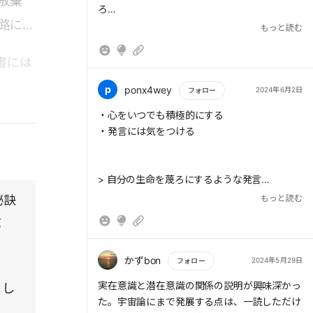
放棄
ろ
路に誘
②生命は一切の生命をしのいでいる力の結晶
もっと読む
だ
（HimaJinとしては）
書には
Ｑ思考が人生を創る、堂々と人生を活きます
か？
p
ponx4wey
2024年6月2日
フォロー
もっと読む
・心をいつでも積極的にする
・発言には気をつける
> 自分の生命を蔑ろにするような発言
秘訣
もっと読む
は自分にも周囲にも悪影響だ。
第
思考と習慣が人生を作る…運命のせいにしな
かずbon
2024年5月29日
フォロー
い。
もっと読む
実在意識と潜在意識の関係の説明が興味深かっ
。し
た。宇宙論にまで発展する点は、一読しただけ