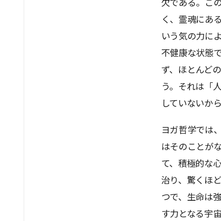
欠である。こ
く、霊魂にあ
いう気の力に
不健康な状態
ず、ほとんど
う。それは「
していないか
ヨガ哲学では
はそのことが
て、積極的な
治り、驚くほ
つで、生命は
す力となる宇