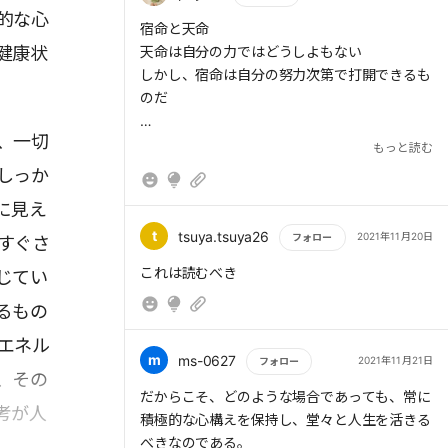
的な心
もっと読む
宿命と天命
健康状
天命は自分の力ではどうしよもない
しかし、宿命は自分の努力次第で打開できるも
のだ
、一切
考え方次第、、本当にそのとおり
もっと読む
さまざまな考えに触れ、自分の内面をより客観
しっか
的に把握できるように日本語力を高め、それに
に見え
よってポジティブな方向に考えることができる
下地を作りたい
t
tsuya.tsuya26
2021年11月20日
フォロー
すぐさ
もっと読む
これは読むべき
じてい
るもの
エネル
m
ms-0627
2021年11月21日
フォロー
、その
もっと読む
だからこそ、どのような場合であっても、常に
考が人
積極的な心構えを保持し、堂々と人生を活きる
べきなのである。