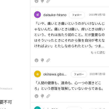
d
daisuke-hirano
2023年5月7日
フォロー
もっと読む
「いや、痛いとき痛いというのがいけないんじ
ゃないんだ。痛いときは痛い、痒いときは痒い
という、それは当たり前のこと。だが重要なの
はそういったときにそれから後を自分が考えな
ければよい」とたしなめられたという。つま
り、体調が悪いという事実を口にした後に、そ
もっと読む
れを不愉快だと心の中で思ってしまうのに問題
があるというわけである。
o
okinawa.gibson39
2023年1月1日
フォロー
もっと読む
「人間の健康も、運命も、心一つの置きどこ
ろ」という原理を理解していないからである。
/Thinkstock
要不可