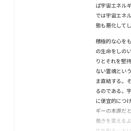
ば宇宙エネル
では宇宙エネ
態も悪化して
積極的な心を
の生命をしの
りとそれを堅
ない霊魂とい
ま直結する。
るのである。
に便宜的につ
ギーの本源だ
働きを変える
生を創る」と