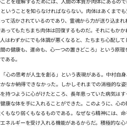
のことを理解するためには、人間の本質が肉体にあるので
るということを知らなければならない。肉体はあくまでも
よって活かされているのであり、霊魂から力が送り込まれ
であってもたちまち肉体は回復するものだ。それにもかか
の人はわずかにでも体調が悪くなると、たちまち心配して
人間の健康も、運命も、心一つの置きどころ」という原理
らである。
、「心の思考が人生を創る」という表現がある。中村自身
なかなか納得できなかった。しかしそれまでの消極的な姿
心を持つように心がけたところ、長年患っていた病気はす
ど健康な体を手に入れることができた。このように、心の
強くもなり弱くもなるものである。なぜなら精神には、命
宙エネルギーを受け入れる機能があるからだ。積極的な心