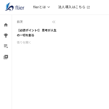
法人導入はこちら
flierとは
目次
【必読ポイント!】 思考が人生
の一切を創る
悟りを開く