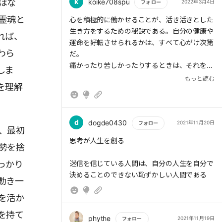
k
はな
koike708spu
2022年3月4日
フォロー
霊魂と
もっと読む
心を積極的に働かせることが、活き活きとした
生き方をするための秘訣である。自分の健康や
れば、
運命を好転させられるかは、すべて心がけ次第
わら
だ。
痛かったり苦しかったりするときは、それを口
しま
に出しても構わない。しかしそれで心が消極的
もっと読む
を理解
になってしまっては駄目だ。
迷信に惑わされてはいけない。たとえ昔から信
じられていることであっても、合理性に欠ける
ものは切り捨てるべきである。
d
dogde0430
2021年11月20日
フォロー
、最初
不必要な知識を身につけるとかえって身を滅ぼ
もっと読む
思考が人生を創る
してしまう。人間の使命はあくまでも創造的に
勢を捨
活きることだと自覚しなければならない。
っかり
迷信を信じている人間は、自分の人生を自分で
決めることのできない恥ずかしい人間である
動き一
を活か
を持て
phythe
2021年11月19日
フォロー