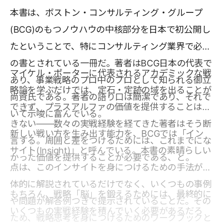
本書は、ボストン・コンサルティング・グループ
(BCG)のもつノウハウの中核部分を日本で初公開し
たということで、特にコンサルティング業界で必読
の書とされている一冊だ。著者はBCG日本の代表で
マイケル・ポーターに代表されるアカデミックな戦
あり、事業戦略のプロ中のプロとして知られる御立
略論を学ぶだけでは、定石・定跡の域を出ることが
尚資氏である。著者の語り口は簡潔であり、それで
できず、プラスアルファの価値を提供することはで
いて示唆に富んでいる。
きない――数々の実戦経験を経てきた著者はそう断
新しい戦い方を生み出す能力を、BCGでは「イン
言する。周囲と差をつけるためには、これまでにな
サイト(Insight)」と呼んでいる。本書の素晴らしい
かった価値を提供することが必要である、と。
点は、このインサイトを身につけるための手法が具
体的に解説されているだけでなく、いくつもの事例
もちろん、戦略「脳」を鍛えるためには、最終的に
や問題が解答例つきで提示されていることだ。その
いくつもの実戦経験を積んでいく必要があるだろ
ため、戦略思考を身につけるためのワークブックと