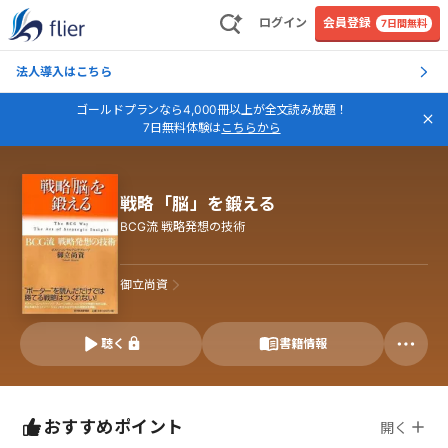
ログイン
会員登録
7日間無料
法人導入はこちら
ゴールドプランなら4,000冊以上が全文読み放題！
7日無料体験は
こちらから
戦略「脳」を鍛える
BCG流 戦略発想の技術
御立尚資
聴く
書籍情報
おすすめポイント
開く