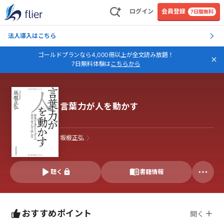
ログイン
会員登録
7日間無料
法人導入はこちら
ゴールドプランなら4,000冊以上が全文読み放題！
7日無料体験は
こちらから
言葉力が人を動かす
坂根正弘
聴く
書籍情報
おすすめポイント
開く