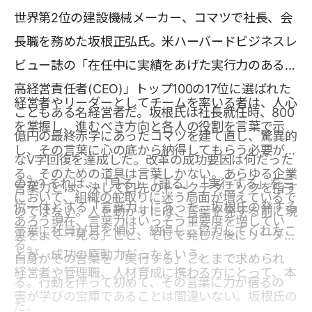
世界第2位の建設機械メーカー、コマツで社長、会
長職を務めた坂根正弘氏。米ハーバードビジネスレ
ビュー誌の「在任中に実績をあげた実行力のある最
高経営責任者(CEO)」トップ100の17位に選ばれた
経営者やリーダーとしてチームを率いる者は、人心
こともある名経営者だ。坂根氏は社長就任時、800
を掌握し、進むべき方向と各人の役割を言葉で示
億円の最終赤字にあったコマツを建て直し、驚異的
し、その言葉に心の底から納得してもらう必要があ
なV字回復を達成した。改革の成功要因は何だった
る。そのための道具は言葉しかない。あらゆる企業
のか? それは、「見る」「語る」「実行する」を三
言葉力とは、決して口先のトークテクニックを指す
において、組織の舵取りに迷う局面が増えているで
位一体とする「言葉力」にあった。坂根氏の発する
のではない。人を動かすには、言葉を発する前に現
あろう現在、言葉力はいっそう重要度を増してい
言葉に社員が耳を傾け、納得し、協力してくれたこ
実をよく「見る」こと、そして発した後にリーダー
る。
とが、成功の原動力だったという。
自身がその言葉を「実行する」ことまで求められ
経営者や管理職、人材育成に携わる方にとって、本
る。行動を伴って初めて、その言葉に力が宿るの
書が学びの宝庫であることは間違いない。坂根氏の
だ。