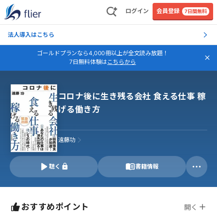
ログイン
会員登録
7日間無料
法人導入はこちら
ゴールドプランなら4,000冊以上が全文読み放題！
7日無料体験は
こちらから
コロナ後に生き残る会社 食える仕事 稼
げる働き方
遠藤功
聴く
書籍情報
おすすめポイント
開く