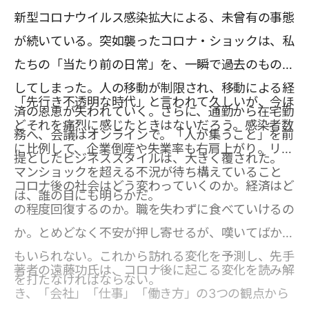
新型コロナウイルス感染拡大による、未曾有の事態
が続いている。突如襲ったコロナ・ショックは、私
たちの「当たり前の日常」を、一瞬で過去のものに
してしまった。人の移動が制限され、移動による経
「先行き不透明な時代」と言われて久しいが、今ほ
済の恩恵が失われていく。さらに、通勤から在宅勤
どそれを痛烈に感じたときはないだろう。感染者数
務へ、会議はオンラインで。「人が集うこと」を前
に比例して、企業倒産や失業率も右肩上がり。リー
提としたビジネススタイルは、大きく覆された。
マンショックを超える不況が待ち構えていること
コロナ後の社会はどう変わっていくのか。経済はど
は、誰の目にも明らかだ。
の程度回復するのか。職を失わずに食べていけるの
か。とめどなく不安が押し寄せるが、嘆いてばかり
もいられない。これから訪れる変化を予測し、先手
著者の遠藤功氏は、コロナ後に起こる変化を読み解
を打たなければならない。
き、「会社」「仕事」「働き方」の3つの観点から