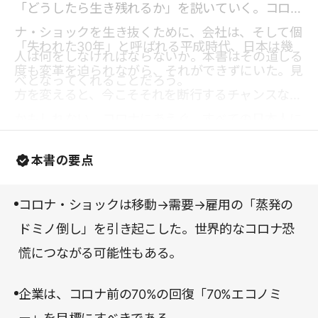
「どうしたら生き残れるか」を説いていく。コロ
ナ・ショックを生き抜くために、会社は、そして個
「失われた30年」と呼ばれる平成時代、日本は幾
人は何をしなければならないか。本書はその道しる
度も変革を迫られながら、それができずにいた。見
べとなってくれることだろう。
方を変えると、今こそそれを断行するチャンスなの
かもしれない。コロナにあえぐ、すべての日本人に
お読みいただきたい。
本書の要点
コロナ・ショックは移動→需要→雇用の「蒸発の
ドミノ倒し」を引き起こした。世界的なコロナ恐
慌につながる可能性もある。
企業は、コロナ前の70%の回復「70%エコノミ