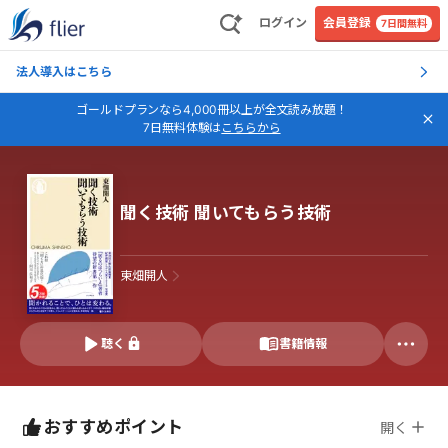
ログイン
会員登録
7日間無料
法人導入はこちら
ゴールドプランなら4,000冊以上が全文読み放題！
7日無料体験は
こちらから
聞く技術 聞いてもらう技術
東畑開人
聴く
書籍情報
おすすめポイント
開く