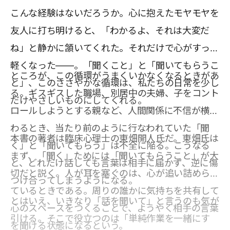
こんな経験はないだろうか。心に抱えたモヤモヤを
友人に打ち明けると、「わかるよ、それは大変だ
ね」と静かに頷いてくれた。それだけで心がすっと
軽くなった――。「聞くこと」と「聞いてもらうこ
ところが、この循環がうまくいかなくなるときがあ
と」、このささやかな循環は、私たちの日常を少し
る。ギスギスした職場、別居中の夫婦、子をコント
だけやさしいものにしてくれる。
ロールしようとする親など、人間関係に不信が横た
わるとき、当たり前のように行なわれていた「聞
本書の著者は臨床心理士の東畑開人氏だ。東畑氏は
く」と「聞いてもらう」は不全に陥る。こうなる
まず、「聞く」ためには「聞いてもらうこと」が大
と、どれだけ話しても言葉は相手に届かず、逆に傷
切だと説く。人が耳を塞ぐのは、心が追い詰められ
つけ合ってしまうようになる。
ているときである。周りの誰かに気持ちを共有して
とはいえ、いきなり「話を聞いて」と言うのも気が
心のスペースをつくることで、ようやく相手の言葉
引ける。そこで役立つのは「単純作業を一緒にす
を聞ける状態になるという。