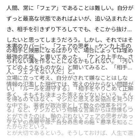
人間、常に「フェア」であることは難しい。自分が
ずっと最高な状態であればよいが、追い込まれたと
き、相手を引きずり下ろしてでも、そこから抜け出
したいと思ってしまうだろう。しかし、それではそ
本書のカバーに、「フェアの思考」=ケンカ上手の
の相手と険悪になるばかりで、場合によっては埋め
最強の武器、と書いてあった。「ケンカ上手か。さ
られない溝を作ることになるかもしれない。「汚い
てどのようなものかな」と開いてみると、「相手の
人、フェアでない人だ」と。
立場に立って考え、自分がされて嫌なことはしな
情報の氾濫した現代では、答えの分からない問題が
い」「ルールを遵守する」「相手をやりこめて正解
多く、そもそも決まった答えなどないという。そん
を得るのではなく、マシだと思える妥協点を見つけ
な中でも、著者が政治家として数々の改革を行うこ
る」など、ケンカという物騒な言葉からは想像もつ
とができたのは、軸のぶれないフェアの思考があっ
かない、人間の基本とも言えることであった。
フェアの思考では、自分の思考の軸・基準を知るこ
たからだという。
とが大切であるという。そうしておけば、人生で選