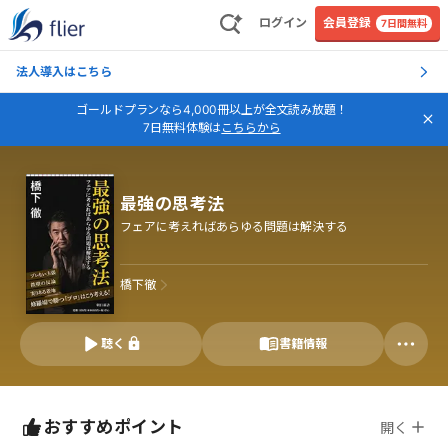
ログイン
会員登録
7日間無料
法人導入はこちら
ゴールドプランなら4,000冊以上が全文読み放題！
7日無料体験は
こちらから
最強の思考法
フェアに考えればあらゆる問題は解決する
橋下徹
聴く
書籍情報
おすすめポイント
開く