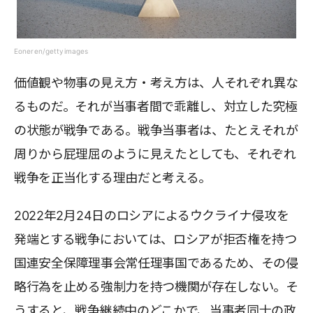
Eoneren/gettyimages
価値観や物事の見え方・考え方は、人それぞれ異な
るものだ。それが当事者間で乖離し、対立した究極
の状態が戦争である。戦争当事者は、たとえそれが
周りから屁理屈のように見えたとしても、それぞれ
戦争を正当化する理由だと考える。
2022年2月24日のロシアによるウクライナ侵攻を
発端とする戦争においては、ロシアが拒否権を持つ
国連安全保障理事会常任理事国であるため、その侵
略行為を止める強制力を持つ機関が存在しない。そ
うすると、戦争継続中のどこかで、当事者同士の政