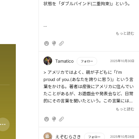
状態を「ダブルバインド(二重拘束)」という。
> 子どもはダブルバインドに直面すると、混乱
もっと読む
して「自分はなにをやってもダメなのか」と感
じるようになる。そのため、もし「早く宿題を
しなさい」と言ったなら、まずは、早く宿題を
すませたことを認めてあげなければならない。
Tamatico
2025年10月30日
フォロー
それをしないで別の要求をすると、子どもは心
もっと読む
> アメリカではよく、親が子どもに「I’m
理的に混乱し、親に対して不信感を抱くように
proud of you.(あなたを誇りに思う)」という言
なる
葉をかける。著者は産後にアメリカに住んでい
たことがあるが、お遊戯会や発表会など、日常
的にその言葉を聞いたという。この言葉には、
結果がどうであろうと相手の努力を認め、「あ
もっと読む
なたの存在そのものに価値がある」というニュ
アンスが込められているようである。
えぞむらさき
2025年10月28日
フォロー