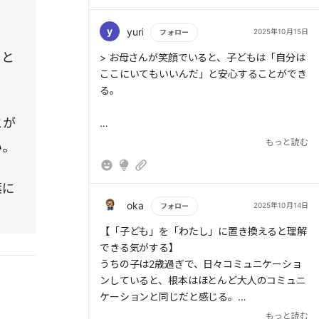
行動するまで待っている、微妙な違いをサイン
として気づける、これは人と関わる上で大切な
y
yuri
2025年10月15日
フォロー
心構えとなる。
」と
もっと読む
> お母さんが笑顔でいると、子どもは「自分は
> あなたを誇りに思う
ここにいてもいいんだ」と安心することができ
る。
> 子どもは自分自身がかけがえのない存在であ
ると認識し、自分を肯定できるようになるので
とが
ある。
もっと読む
い。
> 受験に落ちても親が失敗だと思わなければ、
子どもは希望を持つことができる。子どもが自
葉に
信を失うような声かけは、決してすべきではな
い。
oka
2025年10月14日
フォロー
もっと読む
【「子ども」を「わたし」に置き換えると理解
できる気がする】
うちの子は2歳過ぎで、日々コミュニケーショ
> 子どもがただそこにいてくれるだけで幸せだ
ンしていると、根本はほとんど大人のコミュニ
ということ。それを言葉にして伝えよう。
ケーションと同じだと感じる。
もっと読む