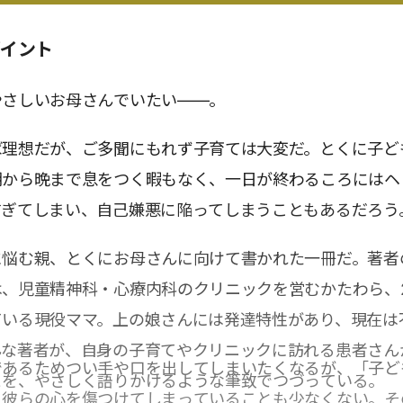
ポイント
やさしいお母さんでいたい――。
ば理想だが、ご多聞にもれず子育ては大変だ。とくに子ど
朝から晩まで息をつく暇もなく、一日が終わるころにはヘ
すぎてしまい、自己嫌悪に陥ってしまうこともあるだろう
に悩む親、とくにお母さんに向けて書かれた一冊だ。著者
は、児童精神科・心療内科のクリニックを営むかたわら、
ている現役ママ。上の娘さんには発達特性があり、現在は
んな著者が、自身の子育てやクリニックに訪れる患者さん
であるためつい手や口を出してしまいたくなるが、「子ど
とを、やさしく語りかけるような筆致でつづっている。
、彼らの心を傷つけてしまっていることも少なくない。そ