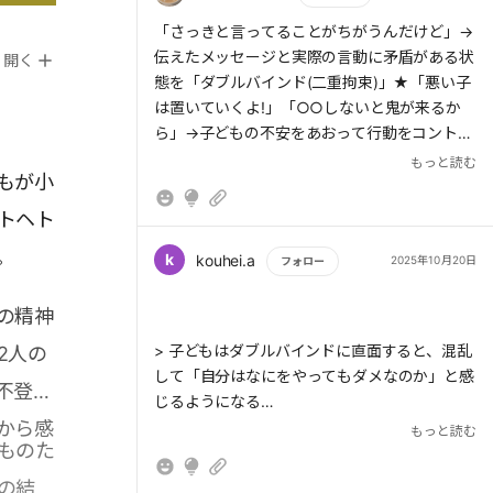
もっと読む
「さっきと言ってることがちがうんだけど」→
> 日本人はこういう言葉をあまり口にしない。
伝えたメッセージと実際の言動に矛盾がある状
開く
「子どもの存在は大切だけど、そんなことは当
態を「ダブルバインド(二重拘束)」★「悪い子
たり前で、言わなくても伝わっているはず」と
は置いていくよ!」「○○しないと鬼が来るか
思っているのかもしれない。だが、子どもはそ
ら」→子どもの不安をあおって行動をコントロ
の“当たり前のこと”を言われると安心して、生
ールする→一時的にはいいが不安の強い子に育
もっと読む
きる力が湧いてくるものなのだ。
もが小
つ可能性がある★「何度も同じことを言わない
で」→できているこをとほめる・自分の言いた
トヘト
いタイミングでなく子どものタイミングを見て
。
伝える★子どもが成長するうえでもっとも大事
k
kouhei.a
2025年10月20日
フォロー
> 子どもの存在そのものを肯定して、ただそこ
なものは「安心」★笑顔でいると安心を伝えら
にいてくれることが幸せであること。それを伝
もっと読む
れる★見ない、待てない、気づかない答えを持
の精神
えることで、子どもは自分自身がかけがえのな
っているのは子ども本人「お子さんに、お母さ
い存在であると認識し、自分を肯定できるよう
> 子どもはダブルバインドに直面すると、混乱
2人の
んにどうしてほしいか聞いたことはあります
になるのである。
して「自分はなにをやってもダメなのか」と感
か?」★
不登校
じるようになる
から感
もっと読む
ものた
> あるお母さんはこの話を聞いて、自分の子ど
の結