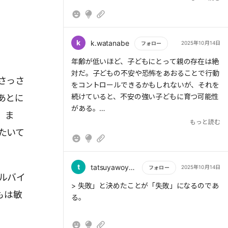
子→わたし、親→上司として想像してみるとわ
かることが多い気がする。
要約の「子どもは安心したい」「子どもは自立
k
k.watanabe
2025年10月14日
フォロー
したい」「子どもは信じてほしい」も、「部下
もっと読む
年齢が低いほど、子どもにとって親の存在は絶
であるわたしは安心したいし、自立したいし、
対だ。子どもの不安や恐怖をあおることで行動
信じてほしい」と置き換えるとよくわかる。
さっさ
をコントロールできるかもしれないが、それを
続けていると、不安の強い子どもに育つ可能性
あとに
不安を煽って行動をコントロールするのはNG
がある。
という例も、上司に「減給するよ」とか脅され
。ま
→これはやってしまいがちだ、年齢が低いから
もっと読む
て仕事する状況は嫌なわけで。
たいて
こそ、ちゃんと向き合って話すことを心がけよ
う。
何回も注意されるより、できていることを褒め
られたらまたやりたくなる。
t
tatsuyawoyoroshiku
2025年10月14日
フォロー
ルバイ
上司がご機嫌で、自分の存在を認めてくれて、
もっと読む
> 失敗」と決めたことが「失敗」になるのであ
もは敏
話を聞こうとしてくれるなら、安心してハッピ
る。
ーに過ごせる。