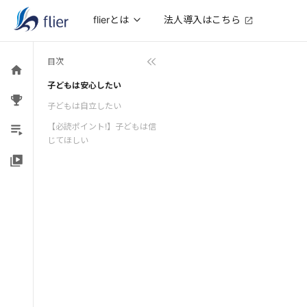
法人導入はこちら
flierとは
目次
子どもは安心したい
子どもは自立したい
【必読ポイント!】子どもは信
じてほしい