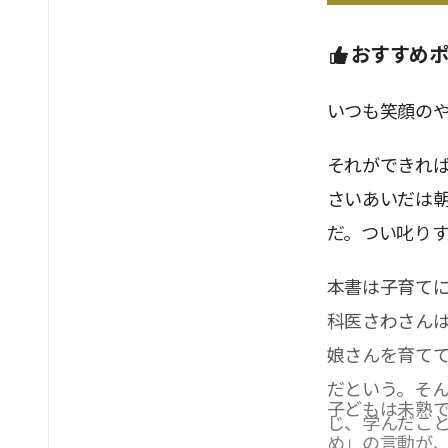
おすすめ
いつも笑顔の
それができれ
さいあいだは
だ。つい叱り
本書は子育て
科医さわさん
娘さんを育て
だという。そ
子どもは未熟
じ、学んだこ
め」の言動が