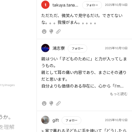
t
takuya.tanaka1976
2025年10月14日
フォロー
もっと読む
ただただ、微笑んで見守るだけ。できてない
鴻志寮
2025年10月13日
フォロー
もっと読む
親はつい「子どものために」と力が入ってしま
うもの。
親として耳の痛い内容であり、まさにその通り
だと思います。
ttyimages
自分よりも価値のある存在に、心から「I’m
proud of you（あなたを誇りに思う）」 と言
もっと読む
える親でありたいです。
うか。
gift
2025年10月12日
フォロー
を理解
もっと読む
> 家で暴れる子どもに手を焼いて「どうしたら