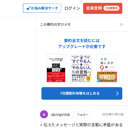
会員登録
ログイン
お悩み解決サーチ
7日間無料
この要約の学びメモ
要約全文を読むには
アップグレードが必要です
7日間無料体験をはじめる
o
oknnpntsk
2025年11月12日
フォロー
もっと読む
> 伝えたメッセージと実際の言動に矛盾がある