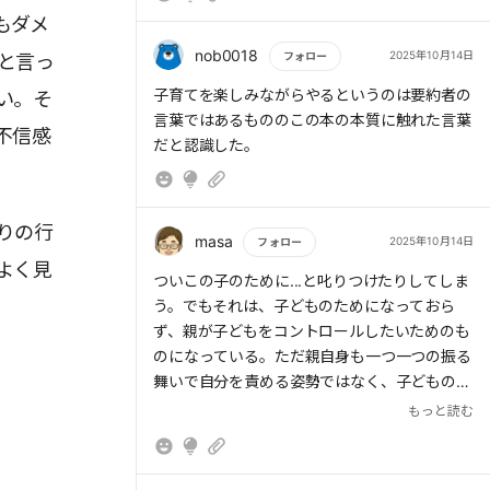
仕事も育児も人間関係という意味ではほぼ一
もダメ
緒。互いに活かせることが多すぎる。
nob0018
2025年10月14日
フォロー
と言っ
もっと読む
子育てを楽しみながらやるというのは要約者の
い。そ
言葉ではあるもののこの本の本質に触れた言葉
不信感
りの行
masa
2025年10月14日
フォロー
よく見
もっと読む
ついこの子のために...と叱りつけたりしてしま
う。でもそれは、子どものためになっておら
ず、親が子どもをコントロールしたいためのも
のになっている。ただ親自身も一つ一つの振る
舞いで自分を責める姿勢ではなく、子どものあ
りのままを信じて見守るという大きな気持ちを
もっと読む
持ち、これからの振る舞いを考える前向きな気
持ちを持ちたいと思った。