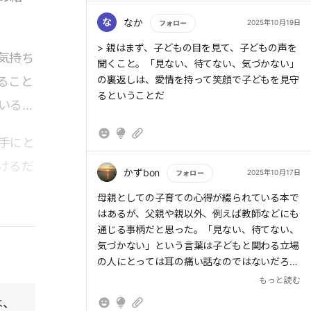
もたちに「お母さんは、あなたたちが一番大事
> 子どもの不安や恐怖をあおることで行動をコ
だからね」となにげなく言った。すると子ども
ントロールできるかもしれないが、それを続け
な
なか
2025年10月19日
フォロー
たちは「え、そうなの? ほんとうに?」と驚
ていると、不安の強い子どもに育つ可能性があ
もっと読む
> 親はまず、子どもの目を見て、子どもの声を
き、とてもうれしそうな顔をした。お母さんは
る。
気持ち
聞くこと。「見ない、待てない、気づかない」
「こんなにうれしそうにするのか!」とびっく
の裏返しは、愛情を持って笑顔で子どもを見守
ること
りしたそうだ。
るということだ
> 子どもは親の思い通りに育つわけではない。
いるこ
> 親の役割とは、子どもが自分の足で自分の人
手にと
生を選択していけるように育てること。それを
けるだ
忘れてはならない。
かずbon
2025年10月17日
フォロー
もっと読む
母親としての子育ての心得が綴られている本で
はあるが、父親や親以外、例えば教師などにも
> 「見ない、待てない、気づかない」の裏返し
通じる事柄だと思った。「見ない、待てない、
気づかない」という言葉は子どもと関わる立場
の人にとっては耳の痛い話なのではないだろう
か。最も近い距離にいて、絶対的な存在である
もっと読む
> 失敗と思わなければ、それは「失敗」ではな
母親の役目には叶わないことではあるが、ちゃ
は、
いのだ。
んと向き合う(見ている)、話してくれるまで、