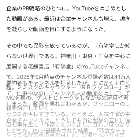
企業のPR戦略のひとつに、YouTubeをはじめとし
た動画がある。最近は企業チャンネルも増え、趣向
を凝らした動画を目にするようになった。
その中でも異彩を放っているのが、『有隣堂しか知
らない世界』である。神奈川・東京・千葉を中心に
展開する老舗書店「有隣堂」のYouTubeチャンネル
で、2025年9月時点のチャンネル登録者数は41万人
要約者もチャンネルを拝見したが、とにかく面白く
超。ミミズクのキャラクター「R.B.ブッコロー」が
て、仕事中なのにチャンネル内の動画をはしごして
MCを務め、ゲストとトークをしながら文房具や書
しまった。動画を見ればわかるが、ブッコローのツ
籍を紹介していく。
ッコミがキレすぎている。たとえば、人気作家の中
企業チャンネルは、どうしても自社製品の宣伝に偏
山七里先生に「作家っていうより、ゴルフばっかり
りがちだ。PRが最優先された結果、「残念なチャ
やってる経営者の見た目」と、登場早々ぶちかま