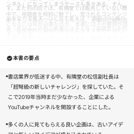
ンネル」になってしまうケースも多々ある。そんな
す。また別の回では、有隣堂では販売していない商
中で、視聴者を純粋に魅了し、愛されるコンテンツ
品を全力で推す。ひと言で言えば「“面白さ”に振り
本チャンネルのファンはもちろん、企業の広報担当
になるには何が必要なのか。本書にはその要諦が詰
きっている」のだ。本書にはそんな『有隣堂しか知
者、動画制作に興味のある人におすすめの一冊だ。
まっている。
らない世界』がいかにして生まれ、制作・運営され
ているかが時系列に記されている。
本書の要点
書店業界が低迷する中、有隣堂の松信副社長は
「超弩級の新しいチャレンジ」を探していた。そ
こで2019年当時まだ少なかった、企業による
YouTubeチャンネルを開設することにした。
多くの人に見てもらえる良い企画は、古いアイデ