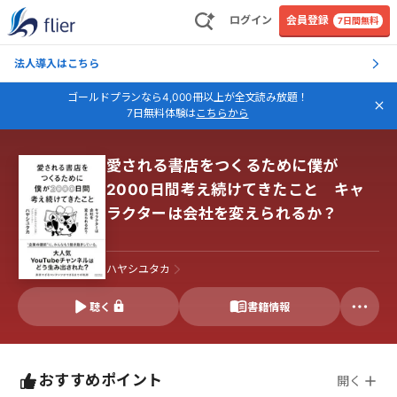
ログイン
会員登録
7日間無料
法人導入はこちら
ゴールドプランなら4,000冊以上が全文読み放題！
7日無料体験は
こちらから
愛される書店をつくるために僕が
2000日間考え続けてきたこと キャ
ラクターは会社を変えられるか？
ハヤシユタカ
聴く
書籍情報
おすすめポイント
開く