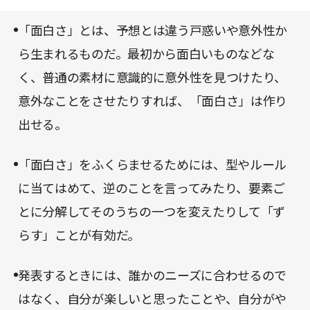
何か面白いアイデアを生み出す必要に迫られたとき
とで、発信力についても知ることができる。日常の
に役立ちそうだ。
「面白さ」とは、予想とは違う戸惑いや意外性か
コミュニケーションや仕事上の提案など、さまざま
ら生まれるものだ。最初から面白いものなどな
な場面で活かせるようになるだろう。
く、普通の素材に意識的に意外性を見つけたり、
意外なことをさせたりすれば、「面白さ」は作り
出せる。
「面白さ」をふくらませるためには、型やルール
に当てはめて、逆のことを言ってみたり、要素ご
とに分解してそのうちの一つを変えたりして「ず
らす」ことが有効だ。
発表するときには、誰かのニーズに合わせるので
はなく、自分が楽しいと思ったことや、自分がや