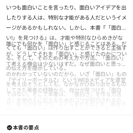
いつも面白いことを言ったり、面白いアイデアを出
したりする人は、特別な才能がある人だというイメ
ージがあるかもしれない。しかし、本書『「面白
い!」を見つける』は、才能や特別なひらめきがな
誰にでも何かを「面白い」と感じることはある。だ
くても「面白い」は作り出すことができると主張す
が、どうしてそれを「面白い」と感じたのかについ
る。そして、そのための考え方や方法、「面白い」
て考える機会は少ないはずだ。なぜ面白いと思った
の伝え方を提示している。
のかわかっていないのだから、いざ「面白い」もの
『デイリーポータルZ』というWEBメディアを運営
を考え出そうとしても、なかなかひねり出せるもの
してきた著者の経験から、自分が見つけた「面白
ではない。そこで本書は、「面白さ」を作る方法
さ」を他の人に伝えるためのコツが紹介されるのも
や、見つけ出すコツ、ふくらませ方などを、著者の
興味深い。どれだけアイデアが良くても、伝え方が
経験に基づいて解説している。知っているだけで日
良くなければ、相手に「面白さ」が伝わらない。ど
常を面白く生きていけそうなのはもちろんのこと、
本書の要点
うすれば伝わりやすくなるのか、その方法を学ぶこ