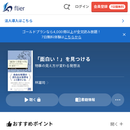
ログイン
会員登録
7日間無料
法人導入はこちら
ゴールドプランなら4,000冊以上が全文読み放題！
7日無料体験は
こちらから
「面白い！」を見つける
物事の見え方が変わる発想法
林雄司
聴く
書籍情報
おすすめポイント
開く