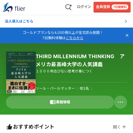
ログイン
会員登録
7日間無料
法人導入はこちら
ゴールドプランなら4,000冊以上が全文読み放題！
7日無料体験は
こちらから
THIRD MILLENNIUM THINKING ア
メリカ最高峰大学の人気講義
１０００年古びない思考が身につく
ソール・パールマッター
他
3
名
書籍情報
おすすめポイント
開く