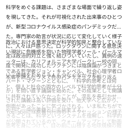
科学をめぐる課題は、さまざまな場面で繰り返し姿
を現してきた。それが可視化された出来事のひとつ
が、新型コロナウイルス感染症のパンデミックだっ
た。専門家の助言が状況に応じて変化していく様子
政治における意思決定が科学的知見と整合していな
に、人々は戸惑った。ロックダウンに関する意思決
い現状に危機感を抱いた物理学者ソール・パールマ
定は政治的対立と強く結びついていたし、異例の速
ッターは、カリフォルニア大学バークレー校の同僚
度で開発に成功したワクチンには陰謀論がつきまと
である哲学者ジョン・キャンベル、社会心理学者ロ
い、接種をためらう人も少なくなかった。
本書を読んだうえで先のパンデミックを振り返る
バート・マクーンとともに、「科学的思考とは何
と、個人と社会の両方のレベルで科学的思考が十分
か」を問い直す議論を始めた。その成果として開講
に共有されていなかったことが、混乱を長引かせた
された講義は高い評価を受け、他大学へと広がり、
側面があったことに気づかされる。いま私たちがで
やがて一冊の書籍として結実する。
YouTubeには原著刊行時のトークセッションの様子
きることは、科学というシステムを理解し、科学的
が公開されているので、ウォームアップとして動画
思考を身につけて、目の前に山積する地球規模の難