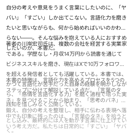
自分の考えや意見をうまく言葉にしたいのに、「ヤ
バい」「すごい」しか出てこない。言語化力を磨き
たいと思いながらも、何から始めればいいのかわか
らない――。そんな悩みを抱えている人におすすめ
著者の川岸宏司氏は、複数の会社を経営する実業家
したいのが、本書だ。
である。学歴なし・月収14万円から読書を通じて
ビジネススキルを磨き、現在はXで10万フォロワー
を超える発信者としても活躍している。本書では、
本書の特徴は、言語化力を高めるプロセスを5つの
かつて言語化が苦手だった自身の経験を明かしなが
ステップに分けて解説している点だ。「言葉のタ
ら、「感情を言語化する力」を磨く過程で培った実
ネ」を見つけることから始まり、「思考のバネ」を
践知を惜しみなく公開している。
鍛え、自分の考えを整理し、相手に伝わる表現へ落
中でも印象に残ったのは、「言葉のタネ」を拾うと
とし込み、最終的には人を動かす言葉に仕上げてい
いう考え方だ。私たちは日常的に「すごい」「ヤバ
く。