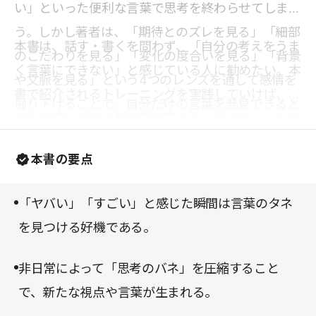
い」といった便利な言葉で思考を終わらせてしま
う。しかし著者は、「期待とのズレを見る」「細部
本書は、話す・書くを問わず、「自分の考えをうま
のこだわりを見る」「変化の度合いを見る」「背景
く言葉にできない」と感じている人に勧めたい。本
や文脈を見る」という4つのレンズを通して感情を
書で紹介されるトレーニングを実践していけば、自
掘り下げることで、自分だけの言葉を発見できると
分の感情に対する解像度が高まり、伝えたいことを
説く。「ヤバい」「すごい」の奥に、自分だけの言
以前より自然に言葉にできるようになるだろう。
葉のタネが眠っているのだ。
本書の要点
「ヤバい」「すごい」と感じた瞬間は言葉のタネ
を見つける好機である。
非日常によって「思考のバネ」を圧縮すること
で、新たな視点や言葉が生まれる。