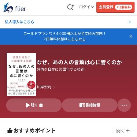
ログイン
会員登録
7日間無料
法人導入はこちら
ゴールドプランなら4,000冊以上が全文読み放題！
7日無料体験は
こちらから
なぜ、あの人の言葉は心に響くのか
感情を自在に言語化する技術
川岸宏司
聴く
書籍情報
おすすめポイント
開く