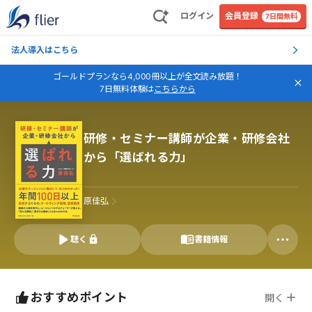
ログイン
会員登録
7日間無料
法人導入はこちら
ゴールドプランなら4,000冊以上が全文読み放題！
7日無料体験は
こちらから
研修・セミナー講師が企業・研修会社
から「選ばれる力」
原佳弘
聴く
書籍情報
おすすめポイント
開く