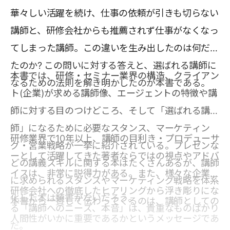
華々しい活躍を続け、仕事の依頼が引きも切らない
講師と、研修会社からも推薦されず仕事がなくなっ
てしまった講師。この違いを生み出したのは何だっ
たのか? この問いに対する答えと、選ばれる講師に
本書では、研修・セミナー業界の構造、クライアン
なるための法則を解き明かしたのが本書である。
ト(企業)が求める講師像、エージェントの特徴や講
師に対する目のつけどころ、そして「選ばれる講
師」になるために必要なスタンス、マーケティン
研修業界で10年以上、講師の目利き・プロデューサ
グ・営業戦略が一挙に紹介されている。プレゼンな
ーとして活躍してきた著者ならではの視点やアドバ
どの講義スキルに関する本はたくさんあるが、講師
イスは、非常に説得力がある。また、様々な企業や
に求められるスタンスやマーケティング戦略を体系
研修会社への徹底したヒアリングから浮き彫りにな
化した本は類書がないだろう。
本書から一貫して伝わってくるのは、講師としての
る「講師へのニーズ、本音」は、貴重なものばかり
人間性がいかに重要であるかというメッセージであ
だ。