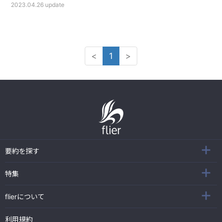
2023.04.26
update
<
1
>
要約を探す
特集
flierについて
利用規約