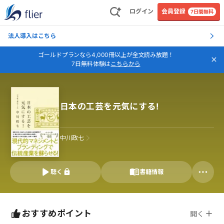
ログイン
会員登録
7日間無料
法人導入はこちら
ゴールドプランなら4,000冊以上が全文読み放題！
7日無料体験は
こちらから
日本の工芸を元気にする!
中川政七
聴く
書籍情報
おすすめポイント
開く