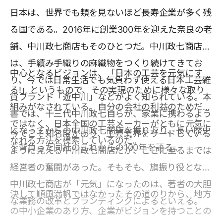
日本は、世界でも類を見ないほど長寿企業が多く残
る国である。2016年に創業300年を迎えた奈良の老
舗、中川政七商店もそのひとつだ。中川政七商店
は、手績み手織りの麻織物をつくり続けてきてお
中心となるビジョンは、「日本の工芸を元気にす
り、今では日常生活でも気負わず使える日本工芸雑
る!」というもので、その実現のために様々な取り
貨ブランド「遊中川」などがよく知られている。本
組みがなされている。自分の会社の利益のためだけ
書では、十三代中川政七自らが、家業に携わるよう
ではなく、日本全国の工芸メーカーがともに元気に
になってからの中川政七商店を振り返り、長い歴史
今でこそ知名度があり、工芸業界をリードしている
なれる方法を模索しているのだ。
を背負った同社のこれからの100年を語る。
ように見える中川政七商店だが、ここに至るまでは
経営者の奮闘があった。そもそも、旗振り役となる
中川政七商店が「元気」になったのは、著者の大胆
決して順風満帆ではなかったその道のりから、地方
な業務の改革とブランディングによるといえる。
の中小企業のあり方、企業がビジョンを持つことの