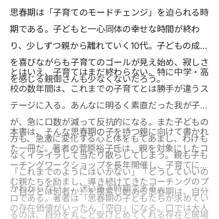
思春期は「子育てのモードチェンジ」を迫られる時
期である。子どもと一心同体の幸せな時間が終わ
り、少しずつ親から離れていく10代。子どもの成長
を喜びながらも子育てのゴールが見え始め、寂しさ
とはいえ、子育てはまだ終わらない。特に中学・高
を感じる親御さんも少なくないだろう。
校の数年間は、これまでの子育てとは勝手が違うス
テージに入る。あんなに明るく素直だった我が子
が、急に口数が減って反抗的になる。また子どもの
本書は、そんな思春期の子を持つ親に向けて書かれ
方も、急激に変化する心と体をもてあまし、わけも
た一冊だ。著者の菅原裕子氏は、親を対象にしたコ
なくイライラして当たり散らしてしまう。親も子も
ーチングワークショップを長年開催し、子育てに悩
「これまでのようにはいかない」「どうしていいの
む親たちを励まし、導き続けてきたコーチングのプ
かわからない」、迷い多き時期である。
「自分とは何者か」を模索し始める思春期は、自分
ロである。著者は「思春期の子どもたちが求めてい
の存在価値がいったん「空白」になる。口では大人
るのは、自分を丸ごと受けとめてくれる存在と居場