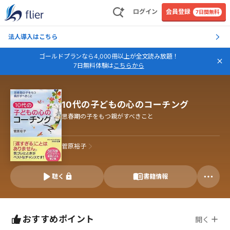
ログイン
会員登録
7日間無料
法人導入はこちら
ゴールドプランなら4,000冊以上が全文読み放題！
7日無料体験は
こちらから
10代の子どもの心のコーチング
思春期の子をもつ親がすべきこと
菅原裕子
聴く
書籍情報
おすすめポイント
開く