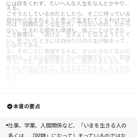
には目をくれず、たいへんな人生をなんとかやり過
える。
ごそうとしているのだとしたら、そこに待っている
自分から生まれようと思って生まれてくるわけでは
のは「奴隷のような生き方」ではないのか。だから
ない。生まれる場所も環境も、選ぶことはできな
こそ著者は、「逃げよ、生きよ」と伝えようとして
い。気づいたときには自分だけの人生が始まってい
いるのである。
る。そのことに絶望する人も、きっと少なくないだ
最初は、となりの部屋くらいの距離でもいい。孤独
ろう。でも、言葉があるなら、意志があるなら、そ
かもしれないけれど、生きる手ごたえは、たしかに
こには一歩踏み出すためのエネルギーが生じるはず
ある。
だ。
本書の要点
仕事、学業、人間関係など、「いまを生きる人の
多くは、『奴隷』になってしまっているのではな