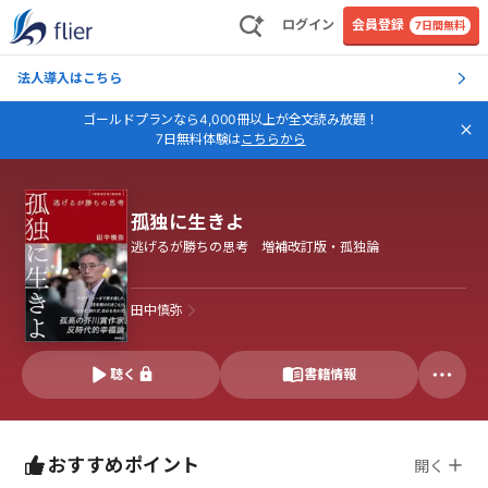
ログイン
会員登録
7日間無料
法人導入はこちら
ゴールドプランなら4,000冊以上が全文読み放題！
7日無料体験は
こちらから
孤独に生きよ
逃げるが勝ちの思考 増補改訂版・孤独論
田中慎弥
聴く
書籍情報
おすすめポイント
開く