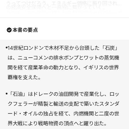
うってつけだろう。エネルギー価格に振り回される
の経済安全保障へと一直線に繋がっていく。
今こそ、その背後に横たわる数百年のせめぎ合いを
知っておきたい。
本書の要点
14世紀ロンドンで木材不足から台頭した「石炭」
は、ニューコメンの排水ポンプとワットの蒸気機
関を経て産業革命の動力となり、イギリスの世界
覇権を支えた。
「石油」はドレークの油田開発で産業化し、ロッ
クフェラーが精製と輸送の支配で築いたスタンダ
ード・オイルの独占を経て、内燃機関と二度の世
界大戦により戦略物資の頂点へと躍り出た。