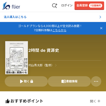
ログイン
会員登録
7日間無料
法人導入はこちら
ゴールドプランなら4,000冊以上が全文読み放題！
7日無料体験は
こちらから
2時間 de 資源史
村山秀太郎（監修）
聴く
書籍情報
おすすめポイント
開く