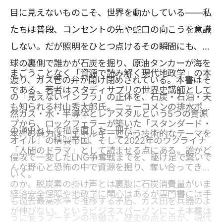
目に見えないものこそ、世界を動かしている――私
たちは普段、コンセントの先や蛇口の向こうを意識
しない。だが照明をひとつ点けるその瞬間にも、地
球の裏側で誰かが石炭を掘り、原油タンカーが海を
まごうことなく「資源で読み解く現代地政学」の本
渡り、ガス管の弁が開け閉めされている。本書はそ
である。著者はスタディサプリの世界史講師として
の「見えないインフラ」の正体を、石炭・石油・天
も知られる村山秀太郎氏。ニューコメンの排水ポン
然ガス・水・半導体とレアメタルという5つの資源
プから、ロックフェラーが築いた「スタンダード・
の通史として描き直した一冊だ。
本書の魅力は、エネルギーという技術的なテーマを
オイル」の精製帝国、そして2022年のウクライナ
「人間のドラマ」として読ませる点にある。誰がど
侵攻で一変したLNG争奪戦までを、駆け足で繋いで
んな野心と恐怖の中で資源を掘り、奪い合ってきた
いく。
のか。脱炭素の掛け声とは裏腹に石炭消費量がいま
経済安全保障や地政学に関心はあるが専門書には手
も過去最高水準で推移する矛盾、ガス田を兵器のよ
が伸びない、というビジネスパーソンにこそ本書は
うに使うプーチンの冷徹さ。歴史の点と点が、現代