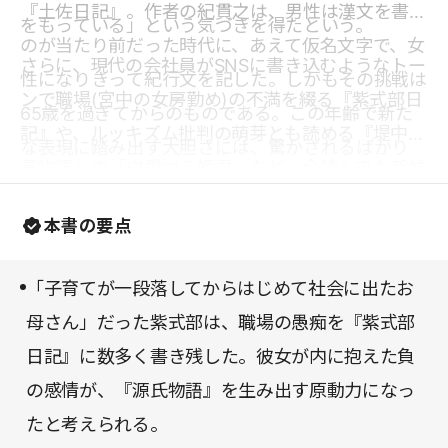
『土佐日記』。作者の紀貫之は、男性は漢文を書く
をもっている」という気づきを得たという。
のが当たり前だった時代に、あえて仮名文字で、女
さらに、現代の会社員がSNSに書き込むようなトー
性になりきって紀行文を記した。しかもその挑戦は
ンで職場(宮中の女房勤め)の不満を綴る『紫式部日
65歳を過ぎてからのものである。この年齢で新た
記』や、ルッキズム批判の萌芽とも読める『堤中納
な表現に踏み出す大胆さには、驚かされるばかり
言物語』の「虫愛づる姫君」など、今読んでも新鮮
だ。
な作品が数多く取り上げられている。読み進めるほ
本書の要点
どに、古典文学を愛おしく感じている自分に気づく
はずだ。
「子育てが一段落してからはじめて社会に出たお
母さん」だった紫式部は、職場の愚痴を『紫式部
日記』に数多く書き残した。彼女が内に抱えた負
の感情が、『源氏物語』を生み出す原動力になっ
たと考えられる。