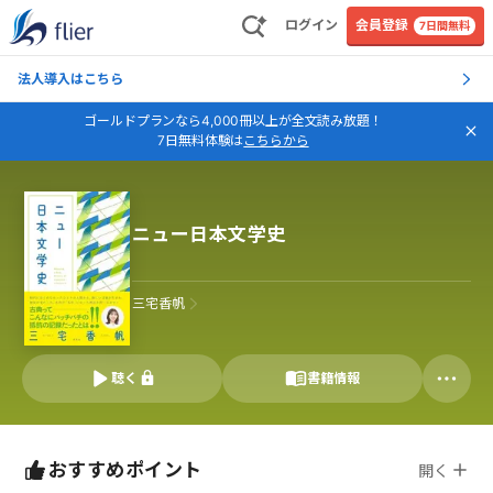
ログイン
会員登録
7日間無料
法人導入はこちら
ゴールドプランなら4,000冊以上が全文読み放題！
7日無料体験は
こちらから
ニュー日本文学史
三宅香帆
聴く
書籍情報
おすすめポイント
開く