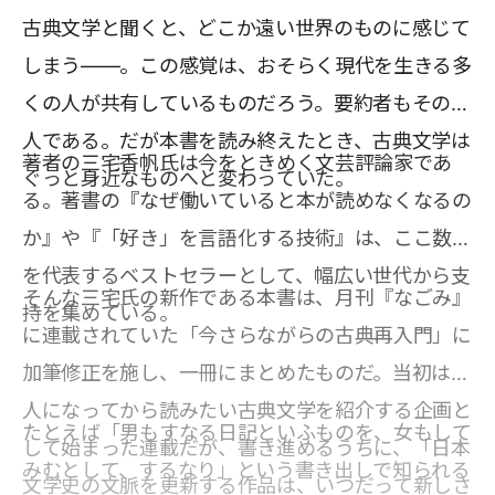
古典文学と聞くと、どこか遠い世界のものに感じて
しまう――。この感覚は、おそらく現代を生きる多
くの人が共有しているものだろう。要約者もその一
人である。だが本書を読み終えたとき、古典文学は
著者の三宅香帆氏は今をときめく文芸評論家であ
ぐっと身近なものへと変わっていた。
る。著書の『なぜ働いていると本が読めなくなるの
か』や『「好き」を言語化する技術』は、ここ数年
を代表するベストセラーとして、幅広い世代から支
そんな三宅氏の新作である本書は、月刊『なごみ』
持を集めている。
に連載されていた「今さらながらの古典再入門」に
加筆修正を施し、一冊にまとめたものだ。当初は大
人になってから読みたい古典文学を紹介する企画と
たとえば「男もすなる日記といふものを、女もして
して始まった連載だが、書き進めるうちに、「日本
みむとして、するなり」という書き出しで知られる
文学史の文脈を更新する作品は、いつだって新しさ