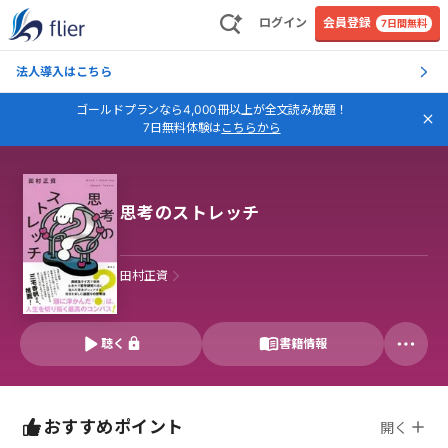
ログイン
会員登録
7日間無料
法人導入はこちら
ゴールドプランなら4,000冊以上が全文読み放題！
7日無料体験は
こちらから
思考のストレッチ
田村正資
聴く
書籍情報
おすすめポイント
開く