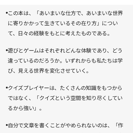
が、個人から「私たち」への広がりであれば、「わ
チ」とでもいえそうだ。
かり合ったり、対立したり」をとおして、「共に生
この本は、「あいまいな仕方で、あいまいな世界
きる世界を捉えなおす」ことができるかもしれな
に寄りかかって生きているその在り方」につい
い。その可能性は、読者一人ひとりの手に委ねられ
て、日々の経験をもとに考えたものである。
た、というわけである。
遊びとゲームはそれぞれどんな体験であり、どう
違っているのだろうか。いずれからも私たちは学
び、見える世界を変化させていく。
クイズプレイヤーは、たくさんの知識をもつから
ではなく、「クイズという空間を知り尽くしてい
るから強い」。
自分で文章を書くことがやめられないのは、「作