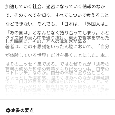
加速していく社会、過密になっていく情報のなか
で、そのすべてを知り、すべてについて考えること
などできない。それでも、「日本は」「外国人は」
「あの国は」となんとなく語り合ってしまう。ふと
クイズ界の真ん中を通り抜け、東大で哲学を求めた
した瞬間に、そのことへの違和感が募る。
著者は、この不思議をいったん脇において、「自分
が体験している世界」だけを書くことにした。本書
はそのエッセイ集である。ではなぜそれが「思考の
著者の修めた哲学の素養をちりばめつつも、日常の
ストレッチ」なのか。自分の体験に潜り込むこと
ちょっとした違和感、脳のくぼみへのなかば無意識
で、「自分の思考の可動域を広げていく」こと。そ
的な引っかかりが、膝を打ちながら読めるほどにわ
して、それが読者へと明け渡されることで、「思考
かりやすく言語化されている。あのモヤモヤとした
の主語のストレッチ」になることを意図したから
気持ちの正体はこれだったのかと思わずにはいられ
だ。世界のことにいきなり思いを馳せるのは大変だ
本書の要点
ない。そのスッキリ感は、「思考によるストレッ