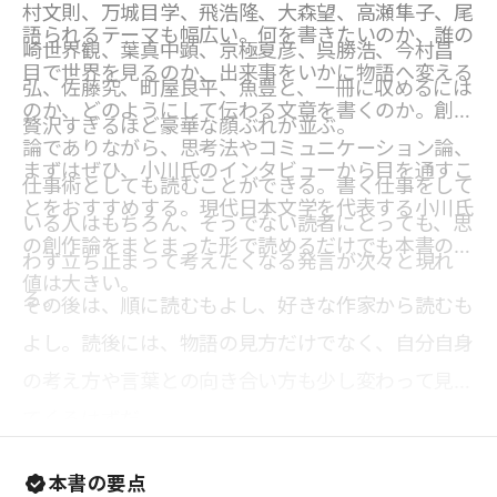
村文則、万城目学、飛浩隆、大森望、高瀬隼子、尾
語られるテーマも幅広い。何を書きたいのか、誰の
崎世界観、葉真中顕、京極夏彦、呉勝浩、今村昌
目で世界を見るのか、出来事をいかに物語へ変える
弘、佐藤究、町屋良平、魚豊と、一冊に収めるには
のか、どのようにして伝わる文章を書くのか。創作
贅沢すぎるほど豪華な顔ぶれが並ぶ。
論でありながら、思考法やコミュニケーション論、
まずはぜひ、小川氏のインタビューから目を通すこ
仕事術としても読むことができる。書く仕事をして
とをおすすめする。現代日本文学を代表する小川氏
いる人はもちろん、そうでない読者にとっても、思
の創作論をまとまった形で読めるだけでも本書の価
わず立ち止まって考えたくなる発言が次々と現れ
値は大きい。
る。
その後は、順に読むもよし、好きな作家から読むも
よし。読後には、物語の見方だけでなく、自分自身
の考え方や言葉との向き合い方も少し変わって見え
てくるはずだ。
本書の要点