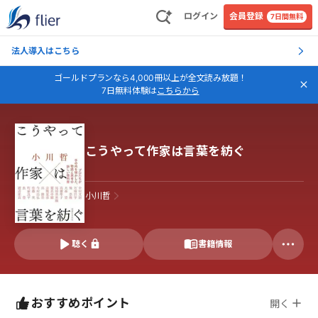
ログイン
会員登録
7日間無料
法人導入はこちら
ゴールドプランなら4,000冊以上が全文読み放題！
7日無料体験は
こちらから
こうやって作家は言葉を紡ぐ
小川哲
聴く
書籍情報
おすすめポイント
開く