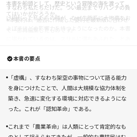
本書を船頭として、歴史という冒険の海を渡ってみ
すなわち私たちだけだ。つい最近までサバンナの負
てはいかがだろうか。
け組だった私たちの種が、なぜ生態系に大惨事をお
※本要約は、過去に作成した要約を最新版に合わせ
よぼすほどの影響力を持つようになったのか。本書
て一部再編集したものです。
に描かれているのは、スリルに満ちあふれた、とあ
る「物語」でもある。
本書の要点
「虚構」、すなわち架空の事物について語る能力
を身につけたことで、人間は大規模な協力体制を
築き、急速に変化する環境に対応できるようにな
った。これが「認知革命」である。
これまで「農業革命」は人類にとって肯定的なも