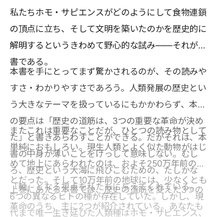
私たちホモ・サピエンスがどのようにして食物連鎖
の頂点に立ち、そして文明を築いたのかを歴史的に
解明するというきわめて野心的な試み――それが本
書である。
本書を手にとってまず驚かされるのが、その読みや
すさ・わかりやすさであろう。人類発展の歴史とい
う大きなテーマを扱っているにもかかわらず、本書
の要点は「歴史の道筋は、3つの重要な革命が決め
またこれは重要なことだが、ひとつの読み物として
た」と書きあらわすことができる。だがそれは、本
単純におもしろい。現生人類とよく似た動物がはじ
書の中身が薄いことをけっして意味しない。むし
めて地上にあらわれたのは、およそ250万年前のこ
ろ、歴史という大海に飛びこむための、たしかな
とだった。そして10万年前の地球には、少なくとも
「軸」となる視点を私たちに与えてくれている。
上巻にあたる本書では、歴史の道筋を変えた3つの
6つの異なるヒトの種が存在していた。しかし、現
革命のうち、主に2つが紹介されている。あなたも
代まで唯一生き延びた人類種はホモ・サピエンス、