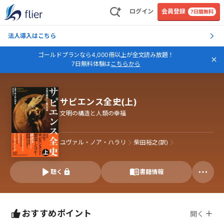
ログイン
会員登録
7日間無料
法人導入はこちら
ゴールドプランなら4,000冊以上が全文読み放題！
7日無料体験は
こちらから
サピエンス全史(上)
文明の構造と人類の幸福
ユヴァル・ノア・ハラリ
柴田裕之(訳)
聴く
書籍情報
おすすめポイント
開く