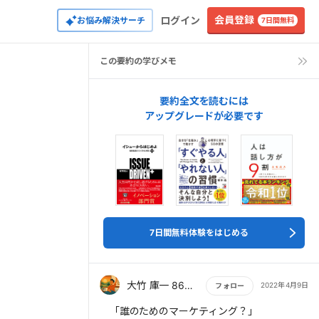
会員登録
ログイン
お悩み解決サーチ
7日間無料
この要約の学びメモ
要約全文を読むには
アップグレードが必要です
7日間無料体験をはじめる
大竹 庫一 860×Kura
2022年4月9日
フォロー
もっと読む
「誰のためのマーケティング？」