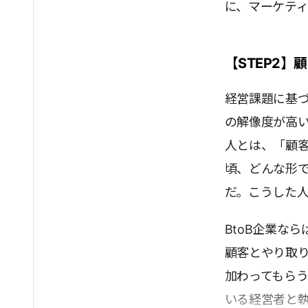
に、マーケテ
【STEP2
経営課題に基
の解像度が高
人とは、「顧
頃、どんな形
だ。こうした
BtoB企業な
顧客とやり取
加わってもら
いる経営者と