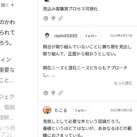
ましょう。
開く
もっと読む
見込み客購買プロセス可視化
・「できていること」と「できていないこと」
を明確にする。
のかわ
られて
・数値の把握と改善施策出しを続ける事が成功
rierin45895
2023年8月27日
フォロー
の秘訣
ろう。
もっと読む
競合が取り組んでいないことに勝ち筋を見出し
【行動】
取り組んで、正面から戦おうとしない。
ティン
・B to Bでのマーケティングであっても「誰
に」届けたいかが重要。相手を理解した上で戦
顕在ニーズと潜在ニーズどちらもアプローチ
重要な
略を立てて実践していく。
し、
こと
顕在ニーズの場合はSEOに取り組む。
もっと読む
・マーケティングだけでなく自社のミーティン
検索エンジンで検索した際に
グでも、数値の把握と「できていること」と
情報がないと他社に問い合わせをしてしまう。
ジェク
「できていないこと」を明確にし資料に落とし
、仮説
ミーティングしていく。
たこる
2023年5月21日
フォロー
理解を
もっと読む
見直しとして必要な本という認識だろう。
いう経
基礎というほどではないが、ああなるほどの範
イアン
疇におさまっている。