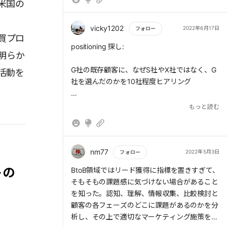
9.長期施策はKPIを活用する。
米国の
vicky1202
2022年6月17日
フォロー
購買プロ
もっと読む
positioning 探し:
明らか
G社の既存顧客に、なぜS社やX社ではなく、G
活動を
社を選んだのかを10社程度ヒアリング
・過去2年間のSFAデータから、受注要因・失
もっと読む
注要因の傾向を分析
結果、G社のサービスが持つ機能「F」が、と
くに「営業企画部門」に刺さる特長を備えてお
nm77
2022年5月3日
フォロー
り、その機能はS社やX社の商品が弱い領域で
トの
もっと読む
BtoB領域ではリード獲得に指標を置きすぎて、
あることが判明した。そこで「営業企画部門」
そもそもの課題感に気づけない場合があること
にターゲットを絞り、機能「F」を前面に押し
を知った。認知、理解、情報収集、比較検討と
出したプロモーション活動を展開していくこと
顧客の各フェーズのどこに課題があるのかを分
にした。
析し、その上で適切なマーケティング施策を講