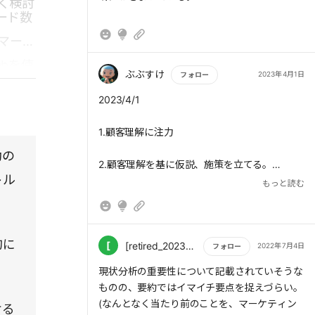
く検討
ード数
マーケ
bを使
ぶぶすけ
2023年4月1日
フォロー
ど、こ
もっと読む
2023/4/1
社の課
1.顧客理解に注力
動の
2.顧客理解を基に仮説、施策を立てる。
トル
もっと読む
3.「顧客の属性」「抱える課題」「実現したい
こと」「どういう経路で商品を見つけ、なぜ導
入したのか」を把握し、購買プロセスを細かく
的に
検討していく。
[
[retired_20230101013851]+中野 佑志
2022年7月4日
フォロー
もっと読む
現状分析の重要性について記載されていそうな
4.ターゲットの購買プロセスを把握すると、自
ものの、要約ではイマイチ要点を捉えづらい。
社のマーケティング活動の中で「できているこ
(なんとなく当たり前のことを、マーケティン
ける
と」と「できていないこと」が明確になり、ボ