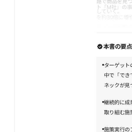
路で商品を見
ト「M社」の
していく。
を約30倍に増
ティング戦略の
って情報収集し
本書の要
れまで著者が
題解決につな
ターゲット
中で「でき
ネックが見
継続的に成
取り組む施
施策実行の