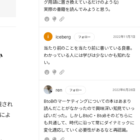
グ用語に置き換えているだけのような)
トルネックをみつける。
実際の書籍を読んでみようと思う。
5.継続的に成果を出すために、「短期で結果を
追う施策」と「中長期的に取り組む施策」を並
行して進める。
i
iceberg
2022年11月7日
フォロー
もっと読む
6.BtoBでは顧客の購買プロセスの57%が、営業
当たり前のことを当たり前に書いている良書。
か
担当者に会う前にすでに終っている
わかっている人には学びは少ないかも知れな
→CSメール電子化
い。
7.「顧客が何を考えているのか」「どんなこと
が関心ごとなのか」「日頃、どんな形で情報収
ren
2022年6月28日
フォロー
集を行っているのか」を精緻に理解する。
→仮説や戦略・施策の精度が大きく上がる。
もっと読む
BtoBのマーケティングについての本はあまり
視され
読んだことがなかったので興味深い知見でいっ
8.新しいWebサイトや営業資料、広告制作物を
Xによ
ぱいだった。しかしBtoC・BtoBそのどちらに
議論する際には、必ず現場の営業メンバーに同
も共通して、時代に沿って常にダイナミックに
席してもらう。
変化適応していく必要性があるなと再認識。