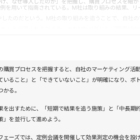
つけ、なぜ導入したのか」を把握し、購買プロセスを細か
事例を用いて指南されている。M社は取り組みの結果、リ
やしたのだという。M社の取り組みを追うことで、自社の
ヒントが得られるだろう。またM社以外にも「顧客がWe
ていないF社」「モノはよいが知られていないK社」な
点
支援してきたクライアント企業の事例が満載だ。ぜひ、自
がる事例を探してみていただければと思う。
の購買プロセスを把握すると、自社のマーケティング活
ていること」と「できていないこと」が明確になり、ボ
つかる。
果を出すために、「短期で結果を追う施策」と「中長期
策」を並行して進めよう。
フェーズでは、定例会議を開催して効果測定の機会を設