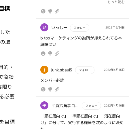
じる必要性を感じた。
もっと読む
目標
有効でないならテレアポはやらない、経営陣も
定期会議に参加し意思決定のスピードを上げ
る、というのも、多くの企業が実践すべき方法
い
いっしー
2022年5月4日
フォロー
援した
と感じた。
もっと読む
b tobマーケティングの勘所が抑えられてる本
間の取
興味深い
目的・
j
junk.sbaui5
2022年4月15日
フォロー
で商談
もっと読む
メンバー必読
は限り
る必要
平
平賀六角亭ゴンザレス大地
2022年4月16日
フォロー
もっと読む
「顕在層向け」「準顕在層向け」「潜在層向
を目標
け」に分けて、実行する施策を次のように決め