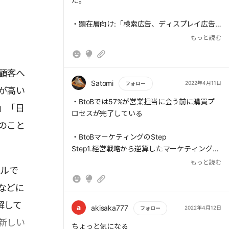
た。
・顕在層向け:「検索広告、ディスプレイ広告
の出稿」「特定のキーワードでSEOを行う」
もっと読む
「Webサイトの改善でCV率を向上させる」
「導入事例を月に2本作成し、自社サイトで公
開する」
顧客へ
Satomi
2022年4月11日
フォロー
が高い
・準顕在層向け:「ブログメディアの構築」
もっと読む
・BtoBでは57%が営業担当に会う前に購買プ
「ホワイトペーパーの作成」「月2回のメール
」「日
ロセスが完了している
配信を実施」「セミナーの開催」
のこと
・BtoBマーケティングのStep
・潜在層向け:「年に1回、カンファレンスを開
Step1.経営戦略から逆算したマーケティング目
催」「広報活動として、業界のホットトピック
標
もっと読む
に関するリサーチを実施し、公表する」
ールで
Step2.顧客解像度の高いメンバーから顧客像の
獲得
などに
一方でテレアポや郵送DM、展示会への出展
Step3.代表的な10社から属性、課題、目的を
は、ターゲット顧客の購買プロセス上、効率が
解して
把握し顧客像の解像度を上げる
a
akisaka777
2022年4月12日
フォロー
悪いと判断し、今後はやらないことにした。
Step4.上記から自社のAs-is（現状）とTo-
新しい
もっと読む
ちょっと気になる