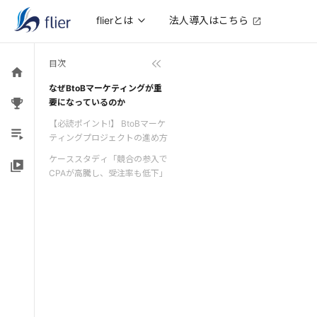
法人導入はこちら
flierとは
目次
なぜBtoBマーケティングが重
要になっているのか
【必読ポイント!】 BtoBマーケ
ティングプロジェクトの進め方
ケーススタディ「競合の参入で
CPAが高騰し、受注率も低下」