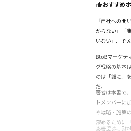
おすすめ
「自社への問
からない」「
いない」。そ
BtoBマーケ
グ戦略の基本
のは「誰に」
だ。
著者は本書で
トメンバーに
や戦略・施策
深めるために
本書では、Bt