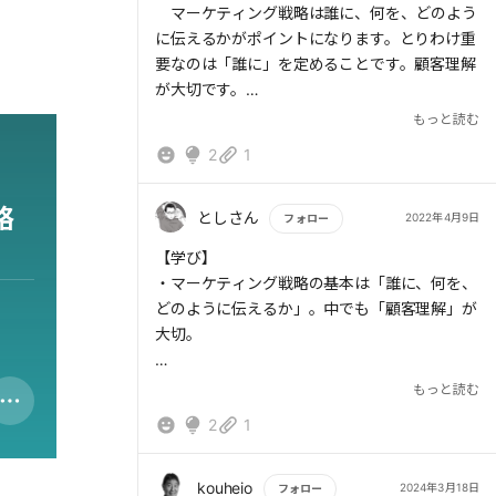
マーケティング戦略は誰に、何を、どのよう
に伝えるかがポイントになります。とりわけ重
要なのは「誰に」を定めることです。顧客理解
が大切です。
もっと読む
例えば、スピーチを取り上げてみましょう。
2
1
聴いていただく方にいい話をしていきたい、印
象に残るようなことを伝えたい、今後の関係を
略
維持できる話をしたい等です。
としさん
2022年4月9日
フォロー
誰のためのスピーチでしょうか。その方は男
もっと読む
【学び】
性ですか女性ですか。消費者ですか。ビジネス
・マーケティング戦略の基本は「誰に、何を、
マンですか。個人事業主ですか。主婦ですか。
どのように伝えるか」。中でも「顧客理解」が
学生ですか。などなどです。
大切。
全体的にはおおよそ伝わるのかもしれませ
ん。しかし、スピーチ後に記憶に残されている
・顧客への解像度が高い人をチームに入れる。
もっと読む
内容に自信はありますか。
「顧客が何を考えているのか」「どんなことが
誰のためのスピーチですか。
2
1
関心ごとなのか」「日頃、どんな形で情報収集
を行っているのか」を精緻に理解できている
さあ、目の前にいる人に全力で貢献していき
人。
kouheio
2024年3月18日
フォロー