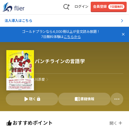
ログイン
会員登録
7日間無料
法人導入はこちら
ゴールドプランなら4,000冊以上が全文読み放題！
7日無料体験は
こちらから
パンチラインの言語学
川添愛
聴く
書籍情報
おすすめポイント
開く