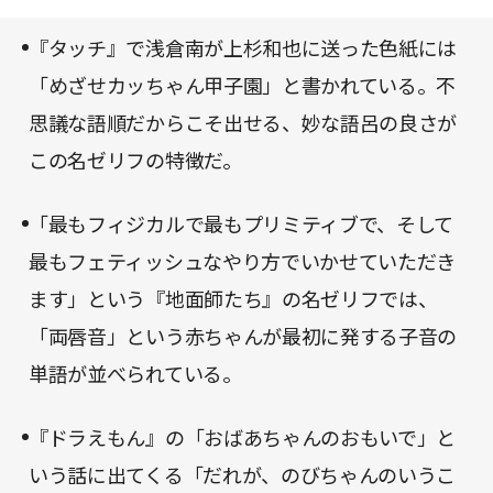
の作品は鑑賞してみたくなってしまう。
が変わりそうだ。セリフに込められた言語学的なし
『タッチ』で浅倉南が上杉和也に送った色紙には
かけを知りたい方、言語学者の視点を知りたい方
「めざせカッちゃん甲子園」と書かれている。不
に、本書をおすすめしたい。
思議な語順だからこそ出せる、妙な語呂の良さが
この名ゼリフの特徴だ。
「最もフィジカルで最もプリミティブで、そして
最もフェティッシュなやり方でいかせていただき
ます」という『地面師たち』の名ゼリフでは、
「両唇音」という赤ちゃんが最初に発する子音の
単語が並べられている。
『ドラえもん』の「おばあちゃんのおもいで」と
いう話に出てくる「だれが、のびちゃんのいうこ