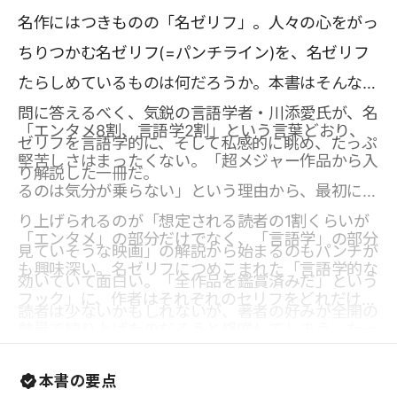
名作にはつきものの「名ゼリフ」。人々の心をがっ
ちりつかむ名ゼリフ(=パンチライン)を、名ゼリフ
たらしめているものは何だろうか。本書はそんな疑
問に答えるべく、気鋭の言語学者・川添愛氏が、名
「エンタメ8割、言語学2割」という言葉どおり、
ゼリフを言語学的に、そして私感的に眺め、たっぷ
堅苦しさはまったくない。「超メジャー作品から入
り解説した一冊だ。
るのは気分が乗らない」という理由から、最初に取
り上げられるのが「想定される読者の1割くらいが
「エンタメ」の部分だけでなく、「言語学」の部分
見ていそうな映画」の解説から始まるのもパンチが
も興味深い。名ゼリフにつめこまれた「言語学的な
効いていて面白い。「全作品を鑑賞済みだ」という
フック」に、作者はそれぞれのセリフをどれだけの
読者は少ないかもしれないが、著者の好みが全開の
熱量で練り上げたのだろうと感嘆してしまう。たっ
選定だからこそ、語り口には作品愛が溢れている。
た1行のセリフに込められた、多重な意味を知る
紹介される「名ゼリフ」のパワーも相まって、未見
本書の要点
と、新しい作品を鑑賞する際にセリフを眺める視点