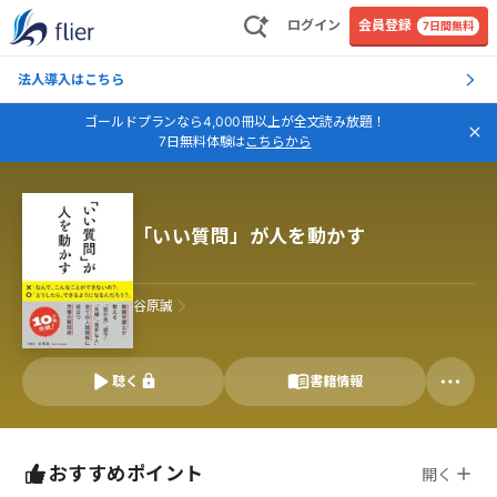
ログイン
会員登録
7日間無料
法人導入はこちら
ゴールドプランなら4,000冊以上が全文読み放題！
7日無料体験は
こちらから
「いい質問」が人を動かす
谷原誠
聴く
書籍情報
おすすめポイント
開く