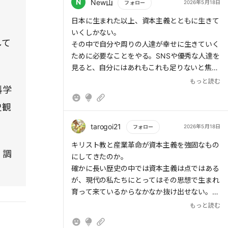
N
New山
2026年5月18日
フォロー
もっと読む
日本に生まれた以上、資本主義とともに生きて
いくしかない。
して
その中で自分や周りの人達が幸せに生きていく
ために必要なことをやる。SNSや優秀な人達を
見ると、自分にはあれもこれも足りないと焦り
を感じてしまうが、ないことを基準に考えた
もっと読む
科学
り、今を感じれば割と現状でも良いかと思える
ものなのかもしれない。でもお金は欲しいし成
史観
長もしたいよね。
tarogoi21
2026年5月18日
フォロー
もっと読む
キリスト教と産業革命が資本主義を強固なもの
く調
にしてきたのか。
確かに長い歴史の中では資本主義は点ではある
が、現代の私たちにとってはその思想で生まれ
育って来ているからなかなか抜け出せない。
会社での労働では効率化や売上を重視、プライ
もっと読む
ベートの消費ではではコスパ、タイパばかり。
確かに今までは資本主義で成長してきたが本当