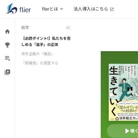
法人導入はこちら
flierとは
目次
【必読ポイント!】私たちを苦
しめる「追手」の正体
資本主義の「構造」
「距離感」を調整する
聴