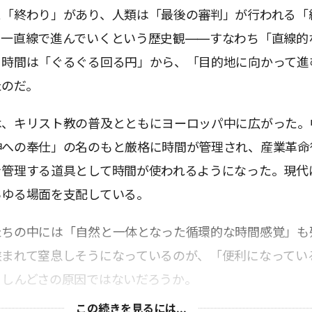
と「終わり」があり、人類は「最後の審判」が行われる「
て一直線で進んでいくという歴史観――すなわち「直線的
。時間は「ぐるぐる回る円」から、「目的地に向かって進
たのだ。
は、キリスト教の普及とともにヨーロッパ中に広がった。
神への奉仕」の名のもと厳格に時間が管理され、産業革命
を管理する道具として時間が使われるようになった。現代
らゆる場面を支配している。
たちの中には「自然と一体となった循環的な時間感覚」も
挟まれて窒息しそうになっているのが、「便利になってい
うしんどさの原因ではないだろうか。
この続きを見るには...