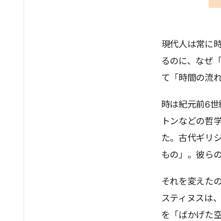
現代人は常に
るのに、なぜ
て「時間の流
時は紀元前6
トンなどの哲
た。古代ギリ
もの」。彼ら
それを変えた
スティヌスは
を「ばかげた