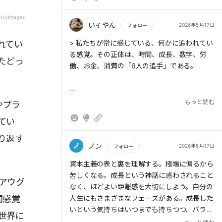
追うも追われるも自由参加。
歴史を学んで、今をどう生きるかが重要と理解
ttyimages
しました。
いそやん
2026年5月17日
フォロー
もっと読む
> 私たちが常に感じている、何かに追われてい
れてい
る感覚。その正体は、時間、成長、数字、労
たどっ
働、お金、消費の「6人の追手」である。
もっと読む
やプラ
> 「6人の追手」は個人の性格や能力からでは
てい
なく、社会の仕組みそのものから生まれてい
る。そのため、小手先のスキルを使っても問題
り返す
は解消されず、形を変えて繰り返し迫ってく
ノ
ノン
2026年5月17日
フォロー
る。
もっと読む
資本主義の表と裏を理解する。極端に偏るから
苦しくなる。成長という神話に惑わされること
アウグ
なく、ほどよい距離感を大切にしよう。自分の
間感覚
人生にもさまざまなフェーズがある。成長した
> 著者は、資本主義との距離感を調整し、「ち
いという気持ちはいつまでも持ちつつ、バラン
ょうどよい距離感」で付き合っていくことを提
世界に
スをとっていくことが大切だ。