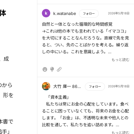
の意味での幸せを手に入れている人は少ない。
体
k
k.watanabe
2026年5月18日
フォロー
もっと読む
自然と一体となった循環的な時間感覚
→これは他の本でも言われている「イマココ」
を大切にすることなんだろうな。直線で先を見
ると、つい、先のことばかりを考える。繰り返
しの中にいる。これを意識しよう。
、成
もっと読む
貨幣を頂点に、その下に商品、人間と続く社会
→お金のために、いい商品を作って売るため
に、と言って自分の生活を犠牲にしている人は
のから
どれだけいるだろうか。でも、お金を減らして
大竹 庫一 860×Kura
2026年5月18日
フォロー
そこそこ楽にすることは、他人と比較して低く
、形を
もっと読む
「資本主義」
感じるからしたくない。この矛盾は、よーいど
私たちは常にお金の心配をしています。食べ
んでみんながやったら、嫌でなくなるのだろう
ることに困っていなくても、将来のお金を心配
か。
します。「お金」は、不透明な未来や他人との
本書で
比較を通して、私たちを追い詰めます。
追手」
もっと読む