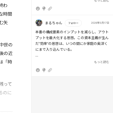
もっと読む
案する。
終わ
な時間
む矢
まるちゃん
2026年5月17日
フォロー
もっと読む
本書の構成要素のインプットを減らし、アウト
プットを最大化する思想。この資本主義が生ん
だ“効率”の思想は、いつの間にか家庭の奥深く
中世の
にまで入り込んでいる。
後の近
葬式のラインナップを選ぶときでさえ、子ども
は「時
もっと読む
と遊ぶ場所を決めるときでさえ、「コスパはど
うか」「タイパはどうか」と、“パフォーマン
ス”を追い求めたり、提案されてしまう。家族
残って
時間でさえ、「効率よくこなすべきタスク」に
変わってしまう。
るのに
資本主義を否定することではなく、
自分なりの“資本主義との距離感”を持つこと。