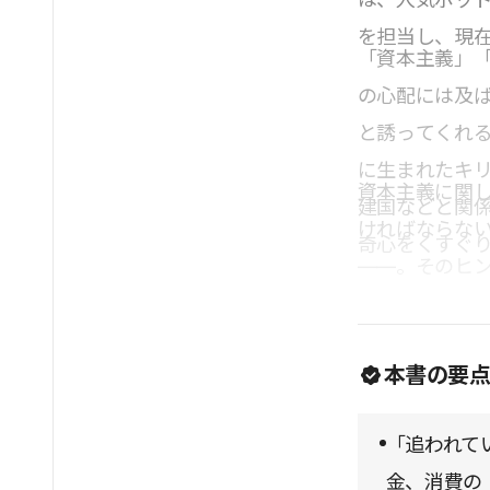
を担当し、現
「資本主義」
の心配には及
と誘ってくれ
に生まれたキ
資本主義に関
建国などと関
ければならな
奇心をくすぐ
――。そのヒ
本書の要
「追われて
金、消費の