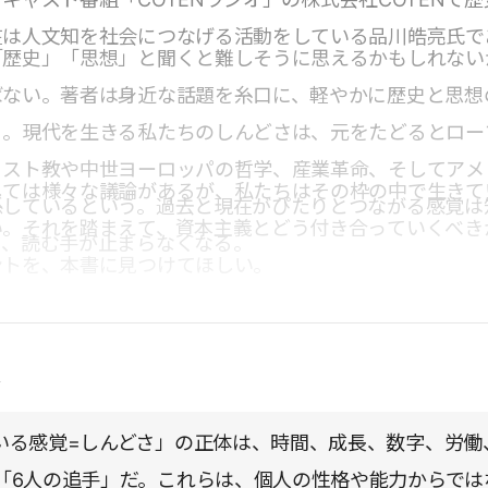
在は人文知を社会につなげる活動をしている品川皓亮氏で
「歴史」「思想」と聞くと難しそうに思えるかもしれない
ばない。著者は身近な話題を糸口に、軽やかに歴史と思想
る。現代を生きる私たちのしんどさは、元をたどるとロー
リスト教や中世ヨーロッパの哲学、産業革命、そしてアメ
しては様々な議論があるが、私たちはその枠の中で生きて
係しているという。過去と現在がぴたりとつながる感覚は
い。それを踏まえて、資本主義とどう付き合っていくべき
り、読む手が止まらなくなる。
ントを、本書に見つけてほしい。
点
いる感覚=しんどさ」の正体は、時間、成長、数字、労働
「6人の追手」だ。これらは、個人の性格や能力からでは