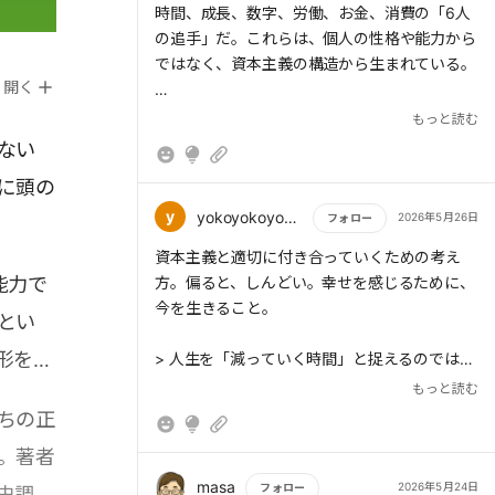
時間、成長、数字、労働、お金、消費の「6人
の追手」だ。これらは、個人の性格や能力から
ではなく、資本主義の構造から生まれている。
開く
もっと読む
ない
> 時間、成長、数字、労働、お金、消費の「6
に頭の
人の追手」は、資本主義の6つの構成要素(分
業、市場、商品、資本、イノベーション、金
y
yokoyokoyoko1981
2026年5月26日
フォロー
融)と深く関係している。「時間」という追手
もっと読む
資本主義と適切に付き合っていくための考え
には「分業」という構成要素と、「成長」には
能力で
方。偏ると、しんどい。幸せを感じるために、
「イノベーション」、「数字」には「金融」、
今を生きること。
「労働」には「資本」、「お金」には「商
とい
品」、そして「消費」には「市場」という具合
形を変
> 人生を「減っていく時間」と捉えるのではな
である。
く、繰り返される季節や年中行事に意識を向
もっと読む
け、それらを大切に過ごすこ
ちの正
。著者
> お金と道徳の綱引き」を続けること。資本主
義社会で生きる以上、稼ぐことは欠かせない。
masa
2026年5月24日
フォロー
史調査