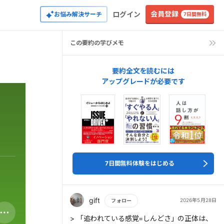
会員登録
ログイン
お悩み解決サーチ
7日間無料
この要約の学びメモ
要約全文を読むには
アップグレードが必要です
7日間無料体験をはじめる
gift
2026年5月28日
フォロー
もっと読む
> 「追われている感覚=しんどさ」の正体は、