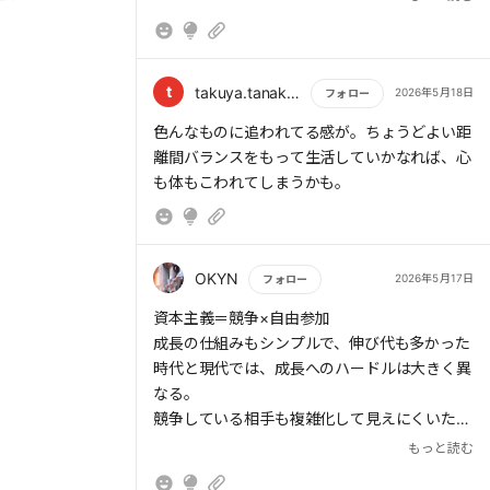
資本主義は「欲望拡張」という原理に突き動
かされています。人間の欲望が資本主義を拡張
していく原動力になります。また、資本主義が
人間の欲望を拡張していくのです。その相互関
t
takuya.tanaka1976
2026年5月18日
フォロー
係が「欲望拡張原理」になっています。
もっと読む
色んなものに追われてる感が。ちょうどよい距
離間バランスをもって生活していかなれば、心
さあ、全力で目の前にいる人の「今ここ」を
も体もこわれてしまうかも。
一所懸命に応援していきましょう。
OKYN
2026年5月17日
フォロー
もっと読む
資本主義＝競争×自由参加
成長の仕組みもシンプルで、伸び代も多かった
時代と現代では、成長へのハードルは大きく異
なる。
競争している相手も複雑化して見えにくいた
め、誰に追われているかも分からないまま、何
もっと読む
となく追われている恐怖にかられてしまう。