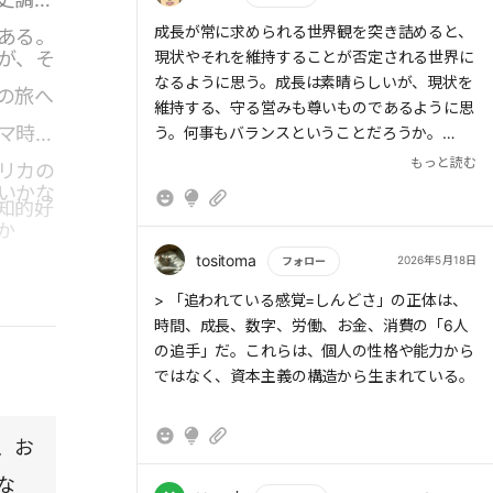
どちらか一方に偏るのではなく、両者のバラン
もっと読む
成長が常に求められる世界観を突き詰めると、
ある。
スを取り続ける
が、そ
現状やそれを維持することが否定される世界に
なるように思う。成長は素晴らしいが、現状を
> 私たちが常に感じている、何かに追われてい
の旅へ
維持する、守る営みも尊いものであるように思
る感覚。その正体は、時間、成長、数字、労
マ時代
う。何事もバランスということだろうか。
著者に以下をききたい。常に課題感を持ち、改
もっと読む
リカの
善を求められることも同じような文脈なのだろ
いかな
知的好
うか。現状の良さを知り、それを守る、伸ばす
か
(というと改善に近いかもしれませんが)という
ことも大切であるように思います。ただ、組織
tositoma
2026年5月18日
フォロー
のトップやリーダーとしては、そればかり語る
もっと読む
> 「追われている感覚=しんどさ」の正体は、
ことは、前向きな姿勢とは言えず、あるべき姿
時間、成長、数字、労働、お金、消費の「6人
とは言えないように思います。組織のトップや
の追手」だ。これらは、個人の性格や能力から
管理する者の姿勢やあるべき姿についての、著
ではなく、資本主義の構造から生まれている。
者の考えや視点をうかがいたい。
、お
な