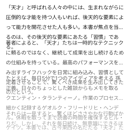
「天才」と呼ばれる人々の中には、生まれながらに
圧倒的な才能を持つ人もいれば、後天的な要素によ
って能力を開花させた人も多い。本書が焦点を当て
るのは、その後天的な要素にあたる「習慣」であ
著者によると、「天才」たちは一時的なテクニック
る。
に頼るのではなく、継続して成果を出し続けるため
の仕組みを持っている。最高のパフォーマンスを生
み出すライフハックを日常に組み込み、習慣として
たとえば、毎日5分で1つのアイディアを考える 孫
定着させることで、驚くべき成果を生み出してきた
正義。日々のちょっとした雑談からもメモを取る
のだという。
クエンティン・タランティーノ。作業のプロセスを
細かく記録するゲオルク・フリードリヒ・ヘンデ
それらは一見すると、驚くほどささやかな行動ばか
ル。休暇を取ってまで読書の時間を確保するビル・
りだ。しかし、それを毎日続け、無意識にできるほ
ゲイツ。本書では、古今東西の名だたる「天才」た