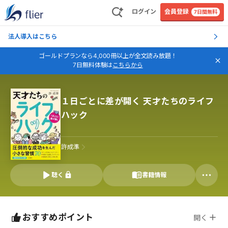
ログイン
会員登録
7日間無料
法人導入はこちら
ゴールドプランなら4,000冊以上が全文読み放題！
7日無料体験は
こちらから
１日ごとに差が開く 天才たちのライフ
ハック
許成準
聴く
書籍情報
おすすめポイント
開く