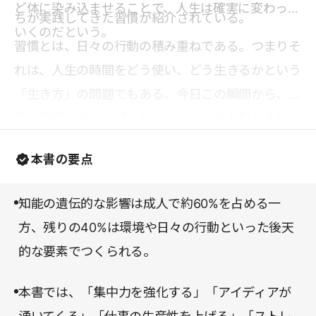
ど体に染み込ませることで、人生は確実に変わって
ちが実践してきた習慣が紹介されている。
いくのだという。
習慣とは、日々の行動の積み重ねである。つまりそ
れは、人生の時間をどう使い、どう生きるかという
「生き方」の問題でもある。今日この瞬間から、本
書に登場するシンプルなライフハックを取り入れて
みてはどうだろうか。自分を高めるための新習慣を
本書の要点
身につけたい方におすすめだ。
知能の遺伝的な影響は成人で約60%を占める一
方、残りの40%は環境や日々の行動といった後天
的な要素でつくられる。
本書では、「集中力を強化する」「アイディアが