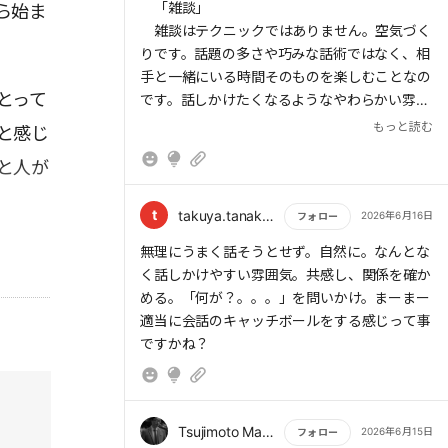
もっと読む
「雑談」
ら始ま
雑談はテクニックではありません。空気づく
りです。話題の多さや巧みな話術ではなく、相
手と一緒にいる時間そのものを楽しむことなの
とって
です。話しかけたくなるようなやわらかい雰囲
気が大切です。
もっと読む
と感じ
と人が
ただ、笑顔のような空気感をまとっておくこ
とが重要です。相手に「この人、ちょっと話し
かけてみようかな」と感じてもらいましょう。
t
takuya.tanaka1976
2026年6月16日
フォロー
肩肘張らない表情を意識している人の周囲に
もっと読む
無理にうまく話そうとせず。自然に。なんとな
は、不思議と人が集まってくるのです。
く話しかけやすい雰囲気。共感し、関係を確か
める。「何が？。。。」を問いかけ。まーまー
さあ、全力で目の前にいる人の「今ここ」を
適当に会話のキャッチボールをする感じって事
一所懸命に応援していきましょう。
ですかね？
Tsujimoto Masaki
2026年6月15日
フォロー