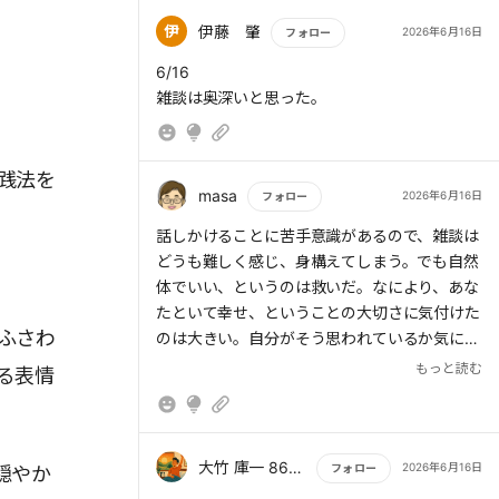
伊
伊藤 肇
2026年6月16日
フォロー
もっと読む
6/16
雑談は奥深いと思った。
践法を
masa
2026年6月16日
フォロー
もっと読む
話しかけることに苦手意識があるので、雑談は
どうも難しく感じ、身構えてしまう。でも自然
体でいい、というのは救いだ。なにより、あな
たといて幸せ、ということの大切さに気付けた
ふさわ
のは大きい。自分がそう思われているか気にし
ているのであれば、まずは自分から幸せな気持
もっと読む
る表情
ちを伝えようと思えた。あわせて、「何が？」
の質問も大切にしたい。相手の会話の内容や気
持ちを拾うことを意識したい。
大竹 庫一 860×Kura
2026年6月16日
フォロー
穏やか