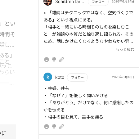
3children farther
2026年6月24日
フォロー
もっと読む
> 「雑談はテクニックではなく、空気づくりで
ある」という視点にある。
」とい
「相手と一緒にいる時間そのものを楽しむこ
時間そ
と」が雑談の本質だと繰り返し語られる。その
ため、話しかけたくなるようなやわらかい雰囲
話しか
気をつくること、「そうそう」「あるある」と
もっと読む
ある」
自然に共感を返すこと、「何が～?」という問
こと
いで相手の感情に寄り添うこと
添うこ
わらい
k
koto
2026年6月16日
フォロー
――そ
もっと読む
・共感、共有
> 「ワクワク雑談」の入口にふさわしいのは、
・「なぜ？」を優しく問いかける
人の心を開かせるような、自然でやわらかく、
・「ありがとう」だけでなく、何に感謝したの
安心感を与える表情だ。
かを伝える
雑談は「表情」から始まっている
・相手の目を見て、話手を譲る
手に