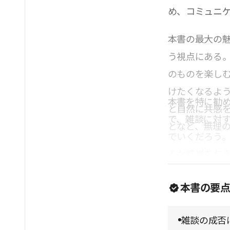
め、コミュニ
本書の最大の
う視点にある
のものを楽し
けたくなるよ
本書を特に勧
と自然に共感
で、雑談に対
となど、無理
でいくだろう
んな感覚を与
本書の要
雑談の成否