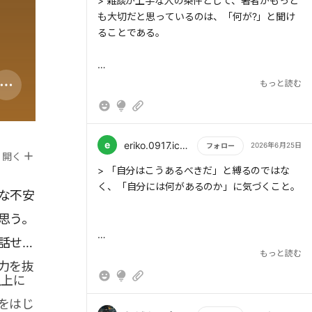
もっと読む
> 雑談が上手な人の条件として、著者がもっと
も大切だと思っているのは、「何が?」と聞け
ることである。
もっと読む
> 大切なのは、「どこで?」「いつ?」「誰
が?」ではなく、まず「何が?」と聞くこと。場
所や状況ではなく、感情の中身に目を向けるの
である。
e
eriko.0917.ichigodaihuku
2026年6月25日
フォロー
開く
もっと読む
> 「自分はこうあるべきだ」と縛るのではな
く、「自分には何があるのか」に気づくこと。
な不安
思う。
話せる
> 「何が?」という問いには、相手の気持ちを
もっと読む
力を抜
引き出す力がある。そして何より、相手は
以上に
「あ、この人はちゃんと話を聞いてくれる人
だ」と感じる。
をはじ