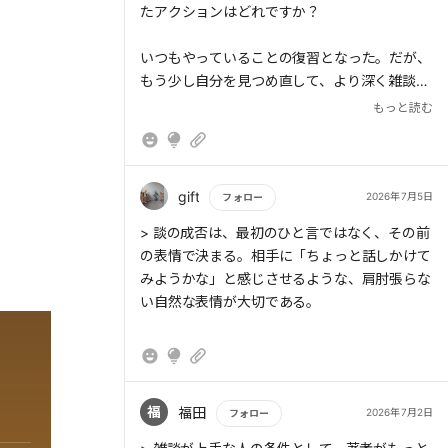
たアクションはどれですか？
いつもやっていることの復習となった。だが、
もう少し自分を見つめ直して、より深く雑談を
愉しめるように興味を持ち接していきたいと思
もっと読む
えた。
gift
2026年7月5日
フォロー
もっと読む
> 談の成否は、最初のひと言ではなく、その前
の表情で決まる。相手に「ちょっと話しかけて
みようかな」と感じさせるような、肩肘張らな
い自然な表情が大切である。
福
福田
2026年7月2日
フォロー