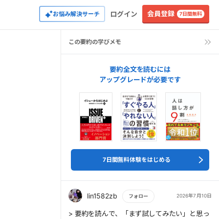
会員登録
ログイン
お悩み解決サーチ
7日間無料
この要約の学びメモ
要約全文を読むには
アップグレードが必要です
7日間無料体験をはじめる
lin1582zb
2026年7月10日
フォロー
もっと読む
> 要約を読んで、「まず試してみたい」と思っ