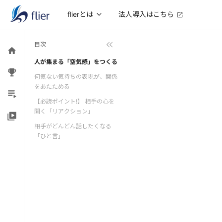
法人導入はこちら
flierとは
目次
人が集まる「空気感」をつくる
何気ない気持ちの表現が、関係
をあたためる
【必読ポイント!】 相手の心を
開く「リアクション」
相手がどんどん話したくなる
「ひと言」