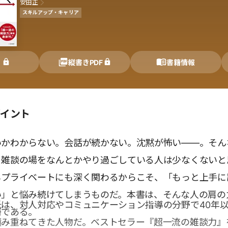
安田正
スキルアップ・キャリア
く
縦書きPDF
書籍情報
ポイント
いかわからない。会話が続かない。沈黙が怖い――。そん
、雑談の場をなんとかやり過ごしている人は少なくないと
もプライベートにも深く関わるからこそ、「もっと上手に
い」と悩み続けてしまうものだ。本書は、そんな人の肩の
は、対人対応やコミュニケーション指導の分野で40年
冊である。
積み重ねてきた人物だ。ベストセラー『超一流の雑談力』