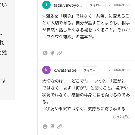
> 家の縁側で冬の日差しを浴びながら、ぽかぽ
ない
t
tatsuyawoyoroshiku
2026年6月16日
フォロー
かと過ごしているような感覚に近い。お互いが
もっと読む
自然体のままそこにいて、何気なく言葉を交わ
> 雑談を「競争」ではなく「共鳴」に変えるこ
しながら、少しずつ心があたたまっていく
とが大切である。自分が話すことよりも、相手
――。そんな空気を育てる雑談である。
が自然と話したくなる場をつくること。それが
!」
「ワクワク雑談」の基本だ。
れ
に残
> 大切なのは、「私は、あなたと同じ風景を見
ていますよ」と、さりげなく伝えること。その
k
k.watanabe
2026年6月16日
フォロー
共通感覚があるだけで、関係の温度が変わって
いくのである。
、す
もっと読む
大切なのは、「どこで?」「いつ?」「誰が?」
ではなく、まず「何が?」と聞くこと。場所や
状況ではなく、感情の中身に目を向けるのであ
る。
→状況や事実ではなく、気持ちに寄り添えるこ
とが大事なことだと改めて感じる。
もっと読む