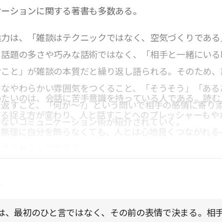
ケーションに関する著書も多数ある。
魅力は、「雑談はテクニックではなく、空気づくりである
。話題の多さや巧みな話術ではなく、「相手と一緒にいる
むこと」が雑談の本質だと繰り返し語られる。そのため、
うなやわらかい雰囲気をつくること、「そうそう」「ある
めたいのは、会話に苦手意識を持っている人である。読む
を返すこと、「何が～?」という問いで相手の感情に寄り
する捉え方が変わり、人と話すことへのプレッシャーもや
のないコミュニケーション術が紹介されていく。
。無理に自分を飾らなくても、人とは心地良くつながれる
えてくれる一冊である。
点
は、最初のひと言ではなく、その前の表情で決まる。相