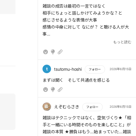
もっと読む
雑談の成否は最初の一言ではなく
相手にちょっと話しかけてみようかな？と
感じさせるような表情が大事
感情の中身に対して なにが？ と聴ける人が大
事
もっと読む
笑顔でいる必要はない
笑顔の雰囲気を纏うことが重要
雑談においては
t
tsutomu-hoshi
2026年6月15日
フォロー
自分の魅力に気付いている事が重要
もっと読む
まずは聞く そして共通点を感じる
そうそう！ と あるある！
共感の表現
私は貴方と同じ景色をみている、と伝えること
えぞむらさき
2026年6月15日
フォロー
もっと読む
その時間が幸せだった
雑談はテクニックではなく、空気づくり★「相
自分は満たされた
手と一緒にいる時間そのものを楽しむこと」が
と言葉で伝えることが大事
雑談の本質 ★勝負はもう…始まっていた…雑談