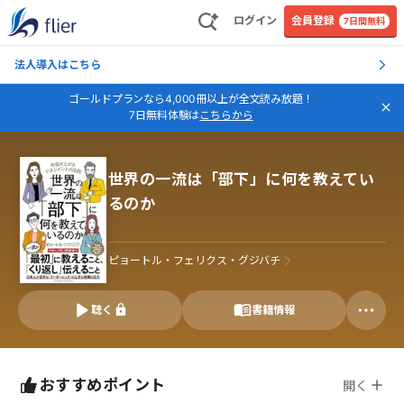
ログイン
会員登録
7日間無料
法人導入はこちら
ゴールドプランなら4,000冊以上が全文読み放題！
7日無料体験は
こちらから
世界の一流は「部下」に何を教えてい
るのか
ピョートル・フェリクス・グジバチ
聴く
書籍情報
おすすめポイント
開く