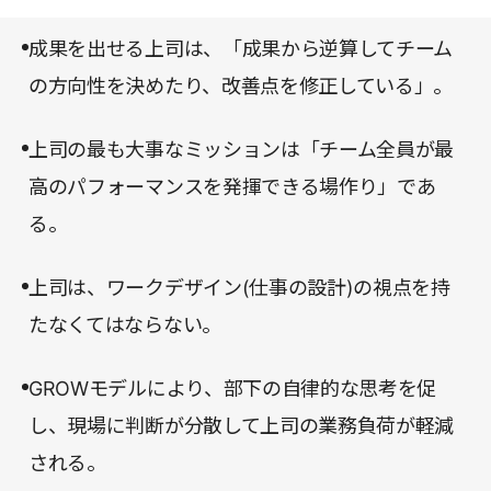
多彩な潮流を生み出してきた著者だからこその納得
ている著者の提案は、目からウロコのものばかり
感といえる。
成果を出せる上司は、「成果から逆算してチーム
だ。ぜひ、刮目してご一読いただきたい。
の方向性を決めたり、改善点を修正している」。
上司の最も大事なミッションは「チーム全員が最
高のパフォーマンスを発揮できる場作り」であ
る。
上司は、ワークデザイン(仕事の設計)の視点を持
たなくてはならない。
GROWモデルにより、部下の自律的な思考を促
し、現場に判断が分散して上司の業務負荷が軽減
される。