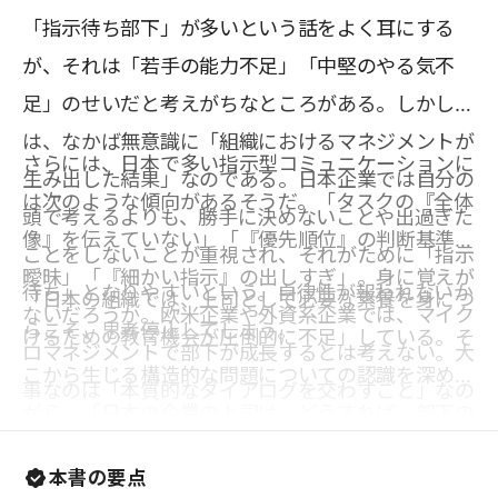
「指示待ち部下」が多いという話をよく耳にする
が、それは「若手の能力不足」「中堅のやる気不
足」のせいだと考えがちなところがある。しかし実
は、なかば無意識に「組織におけるマネジメントが
さらには、日本で多い指示型コミュニケーションに
生み出した結果」なのである。日本企業では自分の
は次のような傾向があるそうだ。「タスクの『全体
頭で考えるよりも、勝手に決めないことや出過ぎた
像』を伝えていない」「『優先順位』の判断基準が
ことをしないことが重視され、それがために「指示
曖昧」「『細かい指示』の出しすぎ」。身に覚えが
待ち」となりやすいという。自律性が報われないか
「日本の組織では、上司として必要な素養を身につ
ないだろうか。欧米企業や外資系企業では、マイク
らこそ、思考停止してしまう。
けるための教育機会が圧倒的に不足」している。そ
ロマネジメントで部下が成長するとは考えない。大
こから生じる構造的な問題についての認識を深めな
事なのは「本質的なダイアログを交わすこと」なの
がら、「日本の企業の上司は、どうすれば、部下の
だ。それは部下を「一人の人間」として見ることで
成長を促すことができるのか」を知るのが本書の目
ある。Googleでの人材育成を牽引し、HR分野での
本書の要点
的である。一流のビジネスパーソンの行動を知悉し