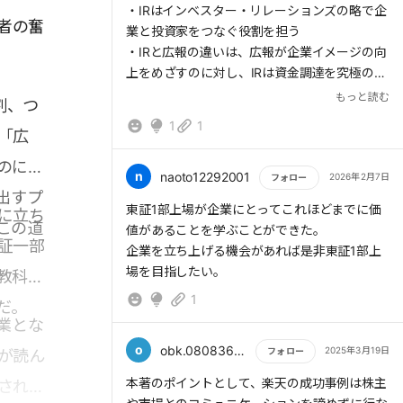
・IRはインベスター・リレーションズの略で企
者の奮
業と投資家をつなぐ役割を担う
・IRと広報の違いは、広報が企業イメージの向
上をめざすのに対し、IRは資金調達を究極の目
的としている点だ
もっと読む
割、つ
【アクションプラン】
1
1
「広
・自社のIR活動として何が行われているかを確
認する
のに対
n
naoto12292001
2026年2月7日
フォロー
出すプ
もっと読む
東証1部上場が企業にとってこれほどまでに価
に立ち
この道
値があることを学ぶことができた。
証一部
企業を立ち上げる機会があれば是非東証1部上
場を目指したい。
教科書
1
だ。
業とな
o
obk.08083678366
2025年3月19日
フォロー
が読ん
もっと読む
本著のポイントとして、楽天の成功事例は株主
された