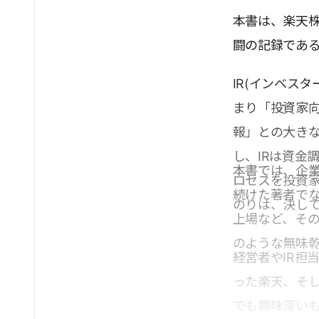
本書は、楽天株
闘の記録であ
IR(インベス
まり「投資家
報」との大き
し、IRは資金
本書では、企
ロセスを投資
続けた著者で
のりは、決し
上場など、そ
のような無味乾
経営者やIR担
った楽天、そ
でも興味深い