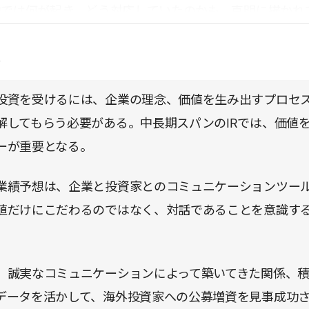
中では何が起き、どう対応していたのかも、克明に描かれ
にはIRミニ用語事典もついており、専門用語を知らない
点
。視野を広げたい学生にも読んでいただきたい一冊である
投資を受けるには、企業の理念、価値を生み出すプロセ
解してもらう必要がある。中長期スパンのIRでは、価値
ーが重要となる。
業績予想は、企業と投資家とのコミュニケーションツール
値だけにこだわるのではなく、対話であることを意識す
、誠実なコミュニケーションによって築いてきた関係、
データを活かして、海外投資家への公募増資を見事成功