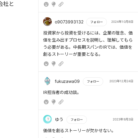
会社と
o9073993132
2024年10月8日
フォロー
もっと読む
投資家から投資を受けるには、企業の理念、価
値を生み出すプロセスを説明し、理解してもら
う必要がある。中長期スパンのIRでは、価値を
創るストーリーが重要となる。
fukuzawa09
2023年12月24日
フォロー
もっと読む
IR担当者の成功談。
ゆう
2023年9月3日
フォロー
もっと読む
価値を創るストーリーが欠かせない。