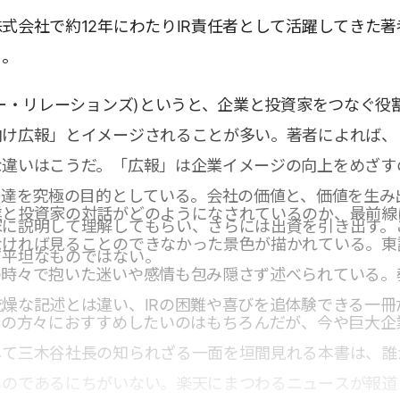
式会社で約12年にわたりIR責任者として活躍してきた著
る。
ター・リレーションズ)というと、企業と投資家をつなぐ役
向け広報」とイメージされることが多い。著者によれば、
な違いはこうだ。「広報」は企業イメージの向上をめざす
調達を究極の目的としている。会社の価値と、価値を生み
業と投資家の対話がどのようになされているのか、最前線
家に説明して理解してもらい、さらには出資を引き出す。
なければ見ることのできなかった景色が描かれている。東
て平坦なものではない。
の時々で抱いた迷いや感情も包み隠さず述べられている。
燥な記述とは違い、IRの困難や喜びを追体験できる一冊
当の方々におすすめしたいのはもちろんだが、今や巨大企
して三木谷社長の知られざる一面を垣間見れる本書は、誰
ものであるにちがいない。楽天にまつわるニュースが報道