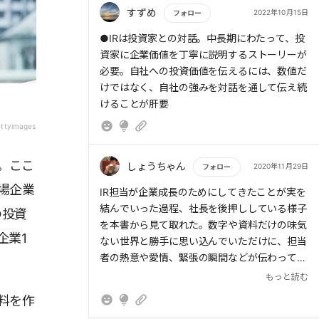
すずめ
2022年10月15日
フォロー
もっと読む
●IRは投資家との対話。中長期にわたって、投
資家に企業価値を丁寧に説明するストーリーが
必要。自社への投資価値を伝えるには、数値だ
けではなく、自社の強みを対話を通して伝え続
けることが肝要
ettyimages
。ここ
しょうちゃん
2020年11月29日
フォロー
場企業
もっと読む
IR担当が企業成長のためにしてきたことが実を
結んでいった過程、社長を後押ししている様子
の投資
を本書から見て取れた。数字や資料だけの味気
企業1
ない世界と勝手に思い込んでいただけに、担当
者の熱意や愛情、緊張の瞬間などが伝わってく
。
る内容に興味が湧いた。
もっと読む
料を作