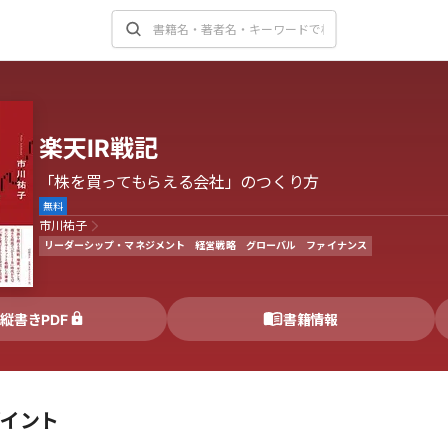
楽天IR戦記
「株を買ってもらえる会社」のつくり方
無料
市川祐子
リーダーシップ・マネジメント
経営戦略
グローバル
ファイナンス
縦書きPDF
書籍情報
ポイント