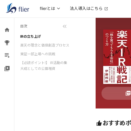
法人導入はこちら
flierとは
目次
IRの立ち上げ
楽天の理念と価値創造プロセス
東証一部上場への挑戦
【必読ポイント!】 IR活動の集
大成としての公募増資
おすすめ