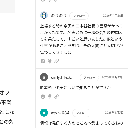
のりのり
2026年4月20日
フォロー
> 楽天は株式公開以来、一度も業績予想を開示
もっと読む
上場する時の楽天の三木谷社長の言葉がかっこ
しておらず、それが東証との間で議論になっ
よかったです。名実ともに一流の会社の仲間入
た。東証からは当初、投資家のために「できれ
りを果たして、すごいと思いました。IRという
ば」業績予想を出してほしいといわれていた。
仕事があることを知り、その大変さと大切さが
楽天側は特段強い要望とは捉えずに、「これま
伝わってきました。
でどおり業績予想は出さない」と返答した。東
証が出している指針でも、業績予想の開示を行
わないことや、従来の表形式以外で開示するこ
とが認められていたという事情もあった。
s
smily.black.pig
2025年12月13日
フォロー
もっと読む
→なぜ？
IR業務、楽天について知ることができた
オフ
体事業
とにな
x
xsxnk684
2025年1月7日
フォロー
との対
もっと読む
情報は発信する人のところへ集まってくるもの