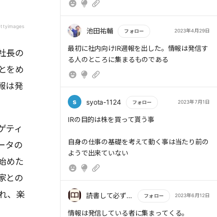
ttyimages
池田祐輔
2023年4月29日
フォロー
もっと読む
最初に社内向けIR週報を出した。情報は発信す
社長の
る人のところに集まるものである
とをめ
報は発
s
syota-1124
2023年7月1日
フォロー
もっと読む
IRの目的は株を買って貰う事
ゲティ
自身の仕事の基礎を考えて動く事は当たり前の
ータの
ようで出来ていない
始めた
家との
れ、楽
読書して必ず学びを得る者
2023年6月12日
フォロー
もっと読む
情報は発信している者に集まってくる。