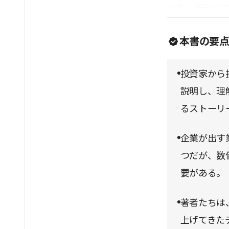
とき、楽天の
る。また、巻末
本書の要
読みこなせる
投資家から
説明し、理
るストーリ
企業が出す
つだが、数
要がある。
著者たちは
上げてきた