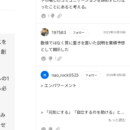
や市場とのコミュニケーションを諦めずに行な
てい
ったことにあると考える。
方でも
1
。
197583
2022年10月19日
フォロー
スを
もっと読む
数値ではなく質に重きを置いた説明を業績予想
として開示した
を創
1
n
nao_rock0523
2026年5月4日
フォロー
の1
もっと読む
> エンパワーメント
る必
> 「元気にする」「自立するのを助ける」とい
積み
う意味での「エンパワーメント」が、楽天のコ
もっと読む
させ
ンセプトである。