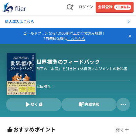
ログイン
会員登録
7日間無料
法人導入はこちら
ゴールドプランなら4,000冊以上が全文読み放題！
7日無料体験は
こちらから
世界標準のフィードバック
部下の「本気」を引き出す外資流マネジメントの教科書
安田雅彦
聴く
書籍情報
おすすめポイント
開く