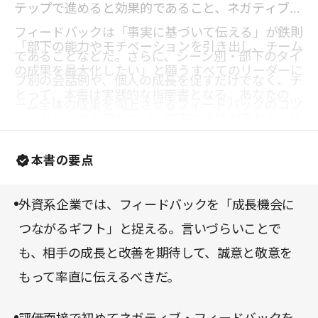
テップで進めると効果的であること、ネガティブな
フィードバックは「事実に基づいて伝える」が鉄則
「部下の能力やモチベーションを引き出し、チーム
であることなどだ。さらに、シーン別・部下のタイ
の成果を最大化したい」と願うすべてのリーダーに
プ別の会話例や、個人の成長を促すだけでなく、チ
とって、本書は実践的な指南書となる。あなたのフ
ーム全体の成果を向上させるフィードバックのコツ
ィードバックが変われば、部下の表情が変わり、行
も惜しみなく紹介されている。あなたもきっと「こ
動が変わり、成果も変わり始めるはずだ。
うすればよかったのか」と納得するだろう。
本書の要点
外資系企業では、フィードバックを「成長機会に
つながるギフト」と捉える。言いづらいことで
も、相手の成長と改善を期待して、誠意と敬意を
もって率直に伝えるべきだ。