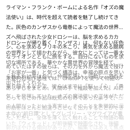
ライマン・フランク・ボームによる名作『オズの魔
法使い』は、時代を超えて読者を魅了し続けてき
た。灰色のカンザスから竜巻によって魔法の世界オ
ズへ飛ばされた少女ドロシーは、脳を求めるカカ
ドロシーが帰り着く「カンザス」は、何もない灰色
シ、心を求めるブリキの木こり、勇気を求める臆病
の世界として描かれながら、彼女にとっては一番大
なライオンとともに旅をする。自分にないものを求
切な場所である。華やかな異世界の冒険を経て、
めていたはずの彼らは、その力を外から魔法で授け
「お家が一番」と気づく構造は、幸福の原点を思い
られるわけではない。仲間を思い、行動し、恐れを
本要約の制作過程では、ChatGPTを使って物語の
出させてくれる。
乗り越えるなかで、彼らはすでに「脳」「心」「勇
あらすじをまとめ、人間の手で推敲を加えた。AIに
気」を発揮していた。オズの魔法使いの正体がただ
とってもこの作品は既知のものであったようで、話
の人間だったという真実は、そのことを象徴的に示
の筋をほとんど間違うことなく出力することができ
本作の“前日譚”としてグレゴリー・マグワイアが書
している。
た。ただし、全体を薄く広く触れることで物語の輪
いた『ウィキッド』が前後編で映画化され、後編
郭がぼやける傾向があったが、編集ではあえて焦点