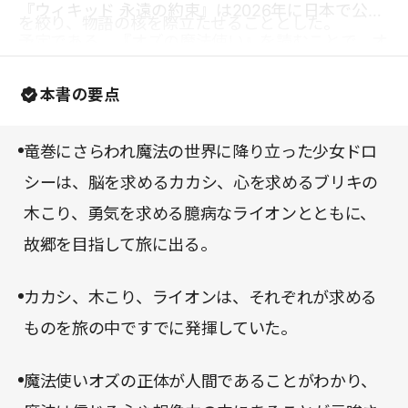
『ウィキッド 永遠の約束』は2026年に日本で公開
を絞り、物語の核を際立たせることとした。
予定である。『オズの魔法使い』を読むことで、オ
ズという世界の裏側や魔女の物語を想起させ、より
本書の要点
深い視点で楽しむことができるようになるだろう。
竜巻にさらわれ魔法の世界に降り立った少女ドロ
シーは、脳を求めるカカシ、心を求めるブリキの
木こり、勇気を求める臆病なライオンとともに、
故郷を目指して旅に出る。
カカシ、木こり、ライオンは、それぞれが求める
ものを旅の中ですでに発揮していた。
魔法使いオズの正体が人間であることがわかり、