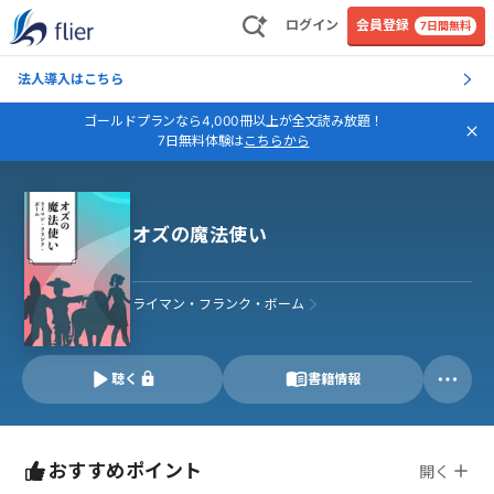
ログイン
会員登録
7日間無料
法人導入はこちら
ゴールドプランなら4,000冊以上が全文読み放題！
7日無料体験は
こちらから
オズの魔法使い
ライマン・フランク・ボーム
聴く
書籍情報
おすすめポイント
開く