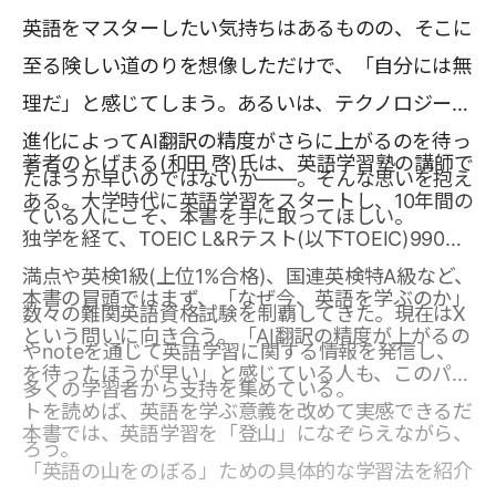
英語をマスターしたい気持ちはあるものの、そこに
至る険しい道のりを想像しただけで、「自分には無
理だ」と感じてしまう。あるいは、テクノロジーの
進化によってAI翻訳の精度がさらに上がるのを待っ
著者のとげまる(和田 啓)氏は、英語学習塾の講師で
たほうが早いのではないか――。そんな思いを抱え
ある。大学時代に英語学習をスタートし、10年間の
ている人にこそ、本書を手に取ってほしい。
独学を経て、TOEIC L&Rテスト(以下TOEIC)990点
満点や英検1級(上位1%合格)、国連英検特A級など、
本書の冒頭ではまず、「なぜ今、英語を学ぶのか」
数々の難関英語資格試験を制覇してきた。現在はX
という問いに向き合う。「AI翻訳の精度が上がるの
やnoteを通じて英語学習に関する情報を発信し、
を待ったほうが早い」と感じている人も、このパー
多くの学習者から支持を集めている。
トを読めば、英語を学ぶ意義を改めて実感できるだ
本書では、英語学習を「登山」になぞらえながら、
ろう。
「英語の山をのぼる」ための具体的な学習法を紹介