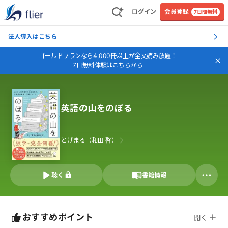
ログイン
会員登録
7日間無料
法人導入はこちら
ゴールドプランなら4,000冊以上が全文読み放題！
7日無料体験は
こちらから
英語の山をのぼる
とげまる（和田 啓）
聴く
書籍情報
おすすめポイント
開く