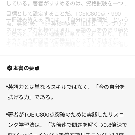
している。著者がすすめるのは、資格試験を一つの
目標として設定することだ。TOEIC800点・990
一冊読み終える頃には、「自分には無理だ」という
点、英検1級、国連英検特A級、IELTS、ケンブリッ
ネガティブな気持ちは薄れ、英語の山をのぼり始め
ジ英検と、試験の種類別に章立てされており、それ
ようという前向きな気持ちになっているはずだ。
ぞれの段階で著者自身が実践してきた学習法が惜し
みなく明かされる。要約ではその中から、
TOEIC800点突破のための学習法を取り上げた。
本書の要点
英語力とは単なるスキルではなく、「今の自分を
拡げる力」である。
著者がTOEIC800点突破のために実践したリスニ
ング学習法は、「等倍速で問題を解く→0.8倍速で