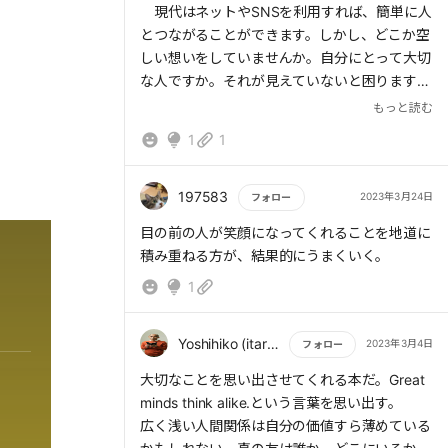
現代はネットやSNSを利用すれば、簡単に人
とつながることができます。しかし、どこか空
しい想いをしていませんか。自分にとって大切
な人ですか。それが見えていないと困ります。
もっと読む
自分の限られたかけがえのない時間をどのよ
1
1
うにつかいますか。本時に大切な人のためにつ
かいましょう。嫌いな人のことを考えたり悩ん
だりしている間、大切な人のことを忘れてしま
197583
2023年3月24日
フォロー
っていませんか。
もっと読む
目の前の人が笑顔になってくれることを地道に
例えば、大切な仲間と別々の道をいかなけれ
積み重ねる方が、結果的にうまくいく。
ばいけない瞬間がやってきます。確かになんと
1
もいえない寂しさがあります。しかし、そんな
時は引き寄せの法則が助けてくれるのです。似
た想いや価値観を抱いた人との出会いが待って
Yoshihiko (itaru) Ohta
2023年3月4日
フォロー
いのです。そこでまた、素敵な人間関係のドラ
もっと読む
マが始まります。
大切なことを思い出させてくれる本だ。Great
minds think alike.という言葉を思い出す。
さあ、全力で目の前にいる人を支えていきま
広く浅い人間関係は自分の価値すら薄めている