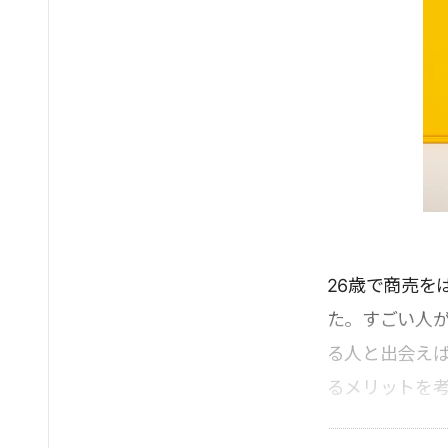
26歳で商売を
た。すごい人
る人と出会え
るメリットを