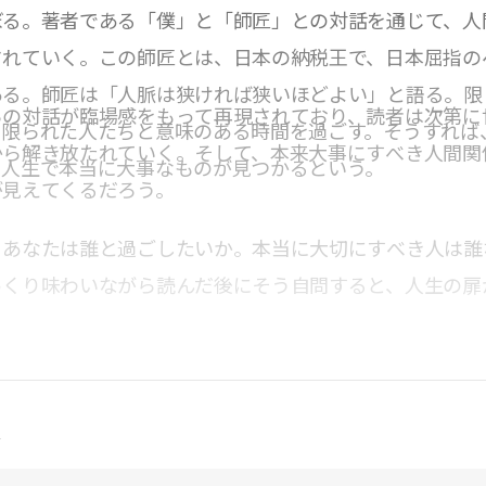
ぼる。著者である「僕」と「師匠」との対話を通じて、人
されていく。この師匠とは、日本の納税王で、日本屈指の
ある。師匠は「人脈は狭ければ狭いほどよい」と語る。限
らの対話が臨場感をもって再現されており、読者は次第に
、限られた人たちと意味のある時間を過ごす。そうすれば
から解き放たれていく。そして、本来大事にすべき人間関
、人生で本当に大事なものが見つかるという。
が見えてくるだろう。
、あなたは誰と過ごしたいか。本当に大切にすべき人は誰
っくり味わいながら読んだ後にそう自問すると、人生の扉
点