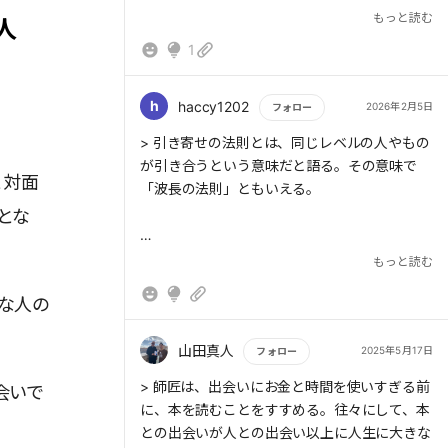
る強さをもつべきだ。
と思いました。
もっと読む
人
1
h
haccy1202
2026年2月5日
フォロー
もっと読む
> 引き寄せの法則とは、同じレベルの人やもの
が引き合うという意味だと語る。その意味で
と対面
「波長の法則」ともいえる。
とな
もっと読む
> 別れの法則だ。人は成長するたびにステージ
な人の
が変わる。それまで一緒にいた人たちと差が生
まれてくるとき、別れが生じる。つまり、何ら
かの形で進化するときに人間関係ががらりと入
山田真人
2025年5月17日
フォロー
もっと読む
> 師匠は、出会いにお金と時間を使いすぎる前
会いで
に、本を読むことをすすめる。往々にして、本
との出会いが人との出会い以上に人生に大きな