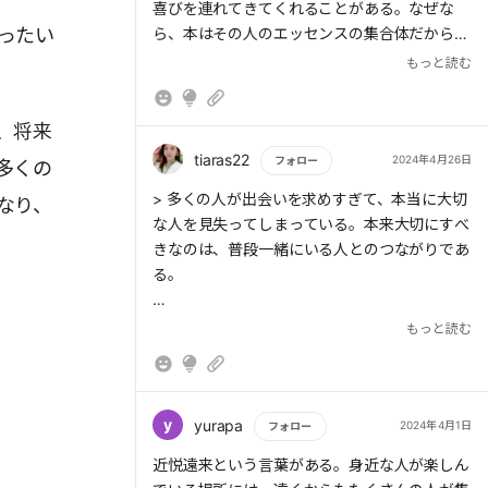
喜びを連れてきてくれることがある。なぜな
ったい
ら、本はその人のエッセンスの集合体だから
だ。
もっと読む
、将来
> 仏教の言葉に、他力という言葉がある。この
tiaras22
2024年4月26日
フォロー
多くの
他力は、天の力という意味もあるが、現実社会
もっと読む
> 多くの人が出会いを求めすぎて、本当に大切
なり、
では「自分以外の他人の力」を意味する。まず
な人を見失ってしまっている。本来大切にすべ
は自力を出すと、その上に他力が乗る。あくま
きなのは、普段一緒にいる人とのつながりであ
で自分のできることを全力でやることで、いい
る。
出会いがやってくるのだ。
もっと読む
> 目の前の人が笑顔になってくれることを地道
に積み重ねる方が、結果的にうまくいく。
y
yurapa
2024年4月1日
フォロー
もっと読む
近悦遠来という言葉がある。身近な人が楽しん