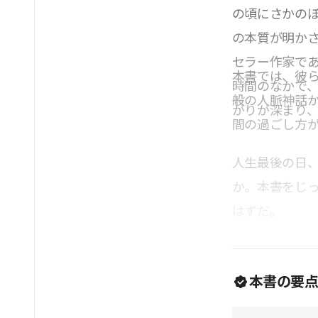
の頃にさかの
の本質が明か
セラー作家で
本書では、彼
時間のなかで
般の人脈神話
がりが深まり
間の過ごし方
人生最後の日
か。本書をじ
はずだ。
本書の要