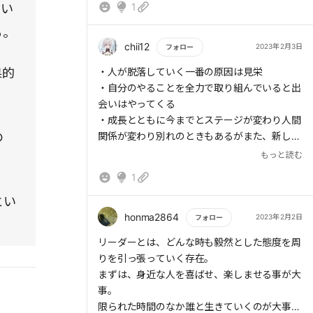
1
てい
てしまう。
る。
人が脱落していく一番の原因は見栄だ。この誘
chii12
2023年2月3日
フォロー
惑に騙されなければ、人間関係の失敗がなくな
果的
もっと読む
・人が脱落していく一番の原因は見栄
る。
・自分のやることを全力で取り組んでいると出
会いはやってくる
人間は不思議なもので、人の助けなんかいらな
・成長とともに今までとステージが変わり人間
いというほど力を出している人に力を貸したく
の
関係が変わり別れのときもあるがまた、新しい
なる。一人でもやるという覚悟が人を惹きつけ
引き寄せの法則が働く
もっと読む
るのだ。
1
近悦遠来という言葉がある。身近な人が楽しん
とい
でいる場所には、遠くからもたくさんの人が集
honma2864
2023年2月2日
フォロー
まってくるという意味だ。
もっと読む
リーダーとは、どんな時も毅然とした態度を周
守っていくべき人は、どんなに苦しいときも君
りを引っ張っていく存在。
のことを信じてついてきてくれた人である。そ
まずは、身近な人を喜ばせ、楽しませる事が大
の人たちに無駄に頭を下げさせないためにも、
事。
リーダーは理不尽な人には毅然とした態度をと
限られた時間のなか誰と生きていくのが大事だ