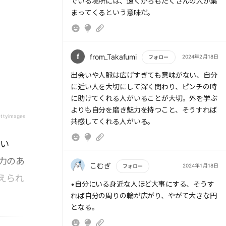
でいる場所には、遠くからもたくさんの人が集
> 師匠は「多くの人が出会いを求めすぎ」だと
まってくるという意味だ。
いう。挙句、今やるべきことがおろそかにな
り、本当に大切な人を見失って、命を滅ぼして
しまう。
f
from_Takafumi
2024年2月18日
フォロー
もっと読む
出会いや人脈は広げすぎても意味がない、自分
> 「君が会いたいと思う成功者たちは、君がた
に近い人を大切にして深く関わり、ピンチの時
だの出会い好きなのか、本当に仕事に打ち込ん
に助けてくれる人がいることが大切。外を学ぶ
でいる人なのかはすぐわかるよ。人にチャンス
よりも自分を磨き魅力を持つこと、そうすれば
ettyimages
をもらおうとする若者より、自分の持ち場で一
共感してくれる人がいる。
生懸命人に喜んでもらっている若者の方が、ず
てい
っと魅力的だよ」
力のあ
こむぎ
2024年1月18日
フォロー
えられ
もっと読む
•自分にいる身近な人ほど大事にする、そうす
> 人生の予期せぬピンチの際に、自分の周りに
れば自分の周りの輪が広がり、やがて大きな円
誰がいてくれているのか。これをあらかじめ考
えることは重要だ。