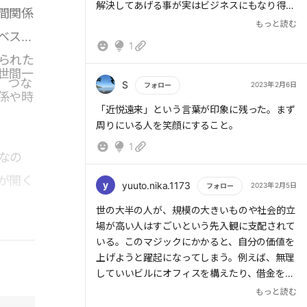
解決してあげる事が実はビジネスにもなり得る
間関係
といったイメージである。
もっと読む
ベスト
1
られた
世間一
、つな
S
2023年2月6日
フォロー
係や時
もっと読む
「近悦遠来」という言葉が印象に残った。まず
周りにいる人を笑顔にすること。
1
なの
が開く
y
yuuto.nika.1173
2023年2月5日
フォロー
もっと読む
世の大半の人が、規模の大きいものや社会的立
場が高い人はすごいという先入観に支配されて
いる。このマジックにかかると、自分の価値を
上げようと躍起になってしまう。例えば、無理
していいビルにオフィスを構えたり、借金をし
てでも店舗を増やしたりする。すると自分がブ
もっと読む
レていき、周りにいる人はその3倍振り回され