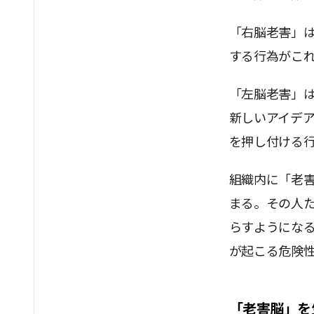
「右脳老害」
する行為がこ
「左脳老害」
新しいアイデ
を押し付ける
組織内に「老
まる。その人
らすようにな
が起こる危険
「老害脳」を