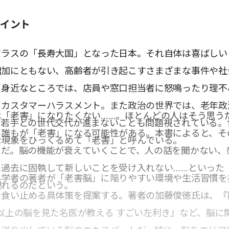
ポイント
クラスの「長寿大国」となった日本。それ自体は喜ばしい
増加にともない、高齢者が引き起こすさまざまな事件や社
。身近なところでは、店員や窓口担当者に怒鳴ったり理不
るカスタマーハラスメント。また政治の世界では、老年政
は「老害」になりたくない……。ほとんどの人はそう思う
、若手との世代交代が進まないことも問題視されている。
ら誰もが「老害」になる可能性がある。本書によると、そ
な現象をひっくるめて「老害」と呼んでいる。
」だ。脳の機能が衰えていくことで、人の話を聞かない、
、過去に固執して新しいことを受け入れない……といった
科学者の著者が「老害脳」に陥りやすい環境や生活習慣を
現れるのだという。
を食い止める具体策を提案する。著者の加藤俊徳氏は、『
以上の脳を見た名医が教える すごい左利き』など、脳に