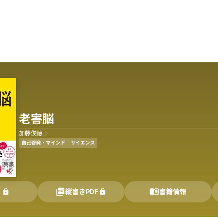
老害脳
加藤俊徳
自己啓発・マインド
サイエンス
く
縦書きPDF
書籍情報