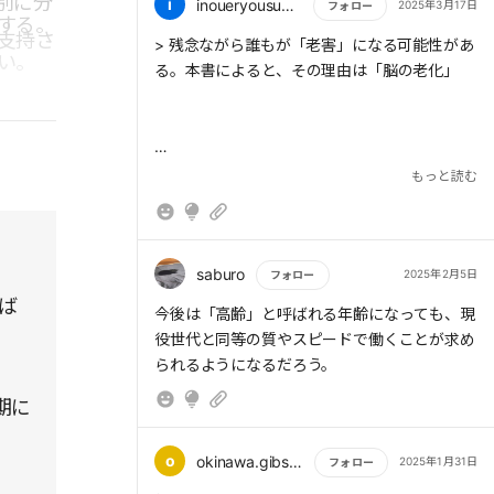
別に分
i
inoueryousuke1
2025年3月17日
フォロー
する。
好奇心を常に持ち、人の言葉に耳を傾け、自己
支持さ
もっと読む
> 残念ながら誰もが「老害」になる可能性があ
肯定を忘れずに、学習し続ける。
い。
る。本書によると、その理由は「脳の老化」
脳の老化を防ぐだけでなく、よい人生を歩むヒ
ントまでも、この本は教えてくれていると思
う。
> 脳機能は、仕事や生活行動の積み重ねによっ
もっと読む
て偏りが生じる。脳が老化して「老害脳」にな
ると、「怒りやすい」「人の話を聞かない」
「無関心」「新しいことに消極的」といったサ
インが出てくる。これらの兆候は認知症患者の
saburo
2025年2月5日
フォロー
症状と重なる。
ば
もっと読む
今後は「高齢」と呼ばれる年齢になっても、現
役世代と同等の質やスピードで働くことが求め
られるようになるだろう。
> 認知症患者は78歳を境に急増するが、実際は
期に
40歳前後から20〜30年かけて進行し、発症す
ると言われている。つまり、40歳頃から「老
o
okinawa.gibson39
2025年1月31日
フォロー
害脳」対策を始めて、認知症予防をすることが