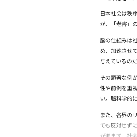
日本社会は秩
が、「老害」
脳の仕組みは
め、加速させ
与えているの
その顕著な例
性や前例を重
い。脳科学的
また、各界の
ても反対せず
が進まず、社