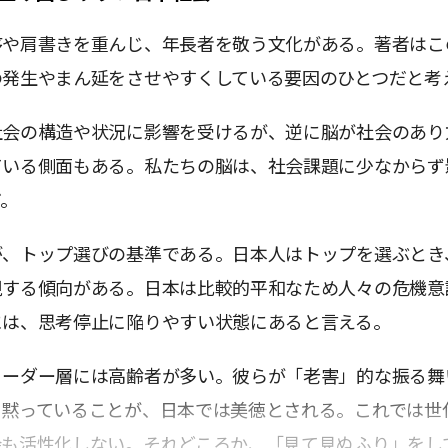
序や肩書きを重んじ、年長者を敬う文化がある。著者はこ
の発生やまん延をさせやすくしている要因のひとつだと考
社会の構造や状況に影響を受けるが、逆に脳が社会のあり
ている側面もある。私たちの脳は、社会課題に少なからず
だ。
が、トップ選びの基準である。日本人はトップを選ぶとき
視する傾向がある。日本は比較的平和なため人々の危機意
には、思考停止に陥りやすい状態にあると言える。
リーダー層には高齢者が多い。彼らが「老害」的な振る舞
に黙っていることが、日本では美徳とされる。これでは世
会も活性化しない。それどころか、「見て見ぬふり」をし