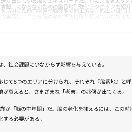
に送り出している脳のエキスパートだ。特に、脳をエリア
老害脳」にならないための脳番地別強化テクニックも紹介
」を活用した能力開発や脳機能の向上策は、幅広い世代に
活で実践し、今から脳の老化予防に取り組んでいただきた
点
は、社会課題に少なからず影響を与えている。
応じて8つのエリアに分けられ、それぞれ『脳番地』と呼
地が衰えると、さまざまな「老害」の兆候が出てくる。
75歳が「脳の中年期」だ。脳の老化を抑えるには、この時
化する必要がある。