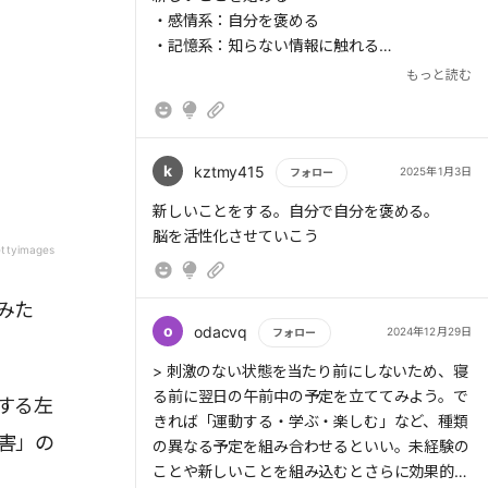
> 1日5分だけでも「世界では何が起きているの
なり、怒りっぽくなる
・感情系：自分を褒める
か」「その背景には何があるのか」と考える時
・記憶系：知らない情報に触れる
間をつくることで、「老害」から遠ざかること
・理解系：外国語を学ぶ
もっと読む
ができる
→新聞は見ているだけなので、考える、調べる
> (3)記憶系脳番地:自分の考えに固執し、他人
時間を意識して作る。
の考えを受け入れられなくなる
k
kztmy415
2025年1月3日
フォロー
> 寝る前に翌日の午前中の予定を立ててみよ
う。できれば「運動する・学ぶ・楽しむ」な
もっと読む
新しいことをする。自分で自分を褒める。
ど、種類の異なる予定を組み合わせるといい。
脳を活性化させていこう
> (4)伝達系脳番地:昔話や自慢話ばかりする
ettyimages
→今日の振り返りとともに、明日の予定もちょ
っと意識すればできるはず。
みた
o
odacvq
2024年12月29日
フォロー
> (5)理解系脳番地:他人との理解のズレが生
もっと読む
じ、文句や小言が多くなる
> 刺激のない状態を当たり前にしないため、寝
る前に翌日の午前中の予定を立ててみよう。で
する左
きれば「運動する・学ぶ・楽しむ」など、種類
害」の
の異なる予定を組み合わせるといい。未経験の
> (6)聴覚系脳番地:聞かれてもいないのに、説
ことや新しいことを組み込むとさらに効果的