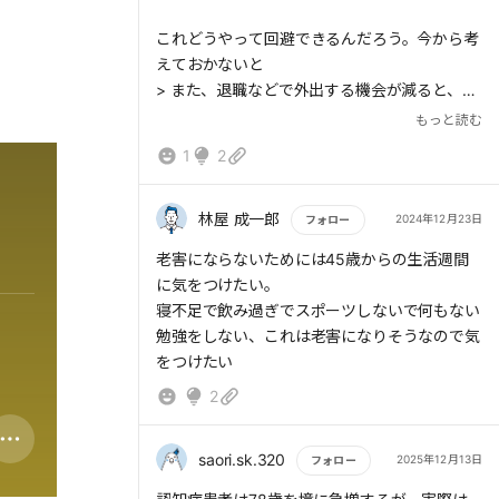
これどうやって回避できるんだろう。今から考
えておかないと
> また、退職などで外出する機会が減ると、脳
は途端に老化する。「明日、何をすべきかわか
もっと読む
らない」という状態が続くと、「老害脳」まっ
1
2
しぐらだ。
林屋 成一郎
2024年12月23日
フォロー
もっと読む
老害にならないためには45歳からの生活週間
に気をつけたい。
寝不足で飲み過ぎでスポーツしないで何もない
勉強をしない、これは老害になりそうなので気
をつけたい
2
saori.sk.320
2025年12月13日
フォロー