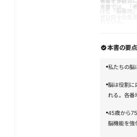
著書を多数世
本書では、「
けた「脳番地
ぜひ日々の生
れている。
本書の要
私たちの脳
脳は役割に
れる。各番
45歳から
脳機能を強