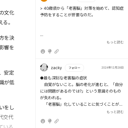
もっと読む
> 40歳頃から「老害脳」対策を始めて、認知症
の文化
予防をすることが肝要なのだ。
> それを防ぐには、知らない情報に「わざわ
える。
ざ」接する機会を増やすことだ。簡単な方法と
して、新聞や雑誌を読むことをおすすめする。
方を決
新聞や雑誌はネットニュースのように、情報が
> 思考系脳番地を強化するには、意図的に新し
もっと読む
読者の好みにフィルタリングされていないた
影響を
いことに取り組むことがおすすめだ。少し試し
め、知らない情報に触れるのに最適だ。
てみて、飽きたらやめてもかまわない。あれこ
れ「雑食的」にやってみることは、脳の健康に
とてもよいのだ。
zacky
2024年12月28日
フォロー
、安定
もっと読む
●最も深刻な老害脳の症状
識が低
自覚がないこと。脳の老化が進むと、「自分
には問題があるのでは?」という意識そのもの
> 睡眠も大切だ。
が失われる。
「老害脳」化していることに気づくことが、
いをし
「老害脳」対策の第一歩である。
もっと読む
代交代
●老害脳から遠ざかるために。
> 感情系脳番地は、「自分で自分をほめる」こ
・意図的に新しいことに取り組む。飽きたらや
ている
とで強化される。