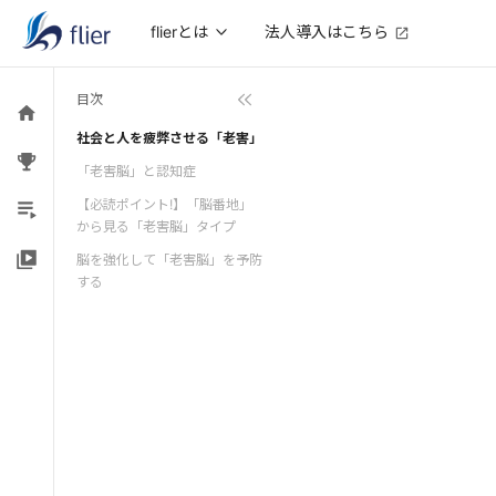
法人導入はこちら
flierとは
目次
社会と人を疲弊させる「老害」
「老害脳」と認知症
【必読ポイント!】「脳番地」
から見る「老害脳」タイプ
脳を強化して「老害脳」を予防
する