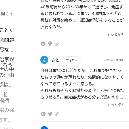
もっと読む
認知症患者は78歳を境に急増するが、実際は
40歳前後から20〜30年かけて進行し、発症す
ると言われている。つまり、40歳頃から「老
開く
害脳」対策を始めて、認知症予防をすることが
肝要なのだ。
ことだ
もっと読む
会問題
思考系脳番地を強化するには、意図的に新しい
ことに取り組むことがおすすめだ。少し試して
尽な要
みて、飽きたらやめてもかまわない。あれこれ
治家が
「雑食的」にやってみることは、脳の健康にと
さ
さと
2025年5月26日
フォロー
だろう
てもよいのだ。
世の中
もっと読む
自分はまだ30代前半だが、これまで好きだっ
の理由
たものの興味が薄れたり、感情的になりやすく
なってきているように感じる。
感情的
それらもおそらく脳機能の変化、老害化にあた
「老
るのだろう。自覚症状がある分まだ良いのかも
指摘
しれない。
もっと読む
脳の強
一方で、新しいことへの興味はやや増している
気がする。老害化に対して脳がなんとか反抗し
関する
ようとしているのかもしれない。