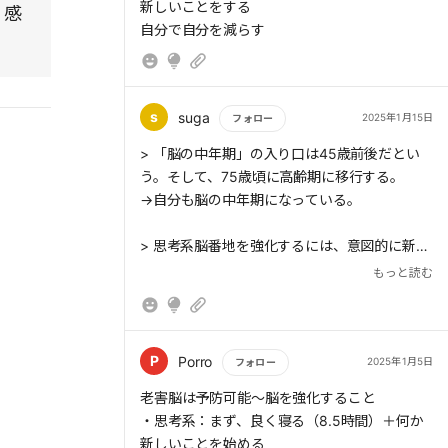
もっと読む
肝要なのだ。
新しいことをする
。感
自分で自分を減らす
> 「老害脳」の大きなリスク要因となるのが
s
suga
2025年1月15日
フォロー
「睡眠障害」だ。
もっと読む
> 「脳の中年期」の入り口は45歳前後だとい
う。そして、75歳頃に高齢期に移行する。
→自分も脳の中年期になっている。
> 各脳番地が衰えると、どんな「老害」の兆候
が出るのか。以下、脳番地別に解説する。
> 思考系脳番地を強化するには、意図的に新し
いことに取り組むことがおすすめだ。少し試し
もっと読む
てみて、飽きたらやめてもかまわない。あれこ
れ「雑食的」にやってみることは、脳の健康に
> (1)思考系脳番地:好奇心が衰え、新しいも
とてもよいのだ。
の・知らないものに否定的になる
→これはできている方だと思う。もっと積極的
P
Porro
2025年1月5日
フォロー
に取り組むには新聞、flierで情報収集してみよ
もっと読む
老害脳は予防可能〜脳を強化すること
う。
・思考系：まず、良く寝る（8.5時間）＋何か
> (2)感情系脳番地:感情がうまく制御できなく
新しいことを始める