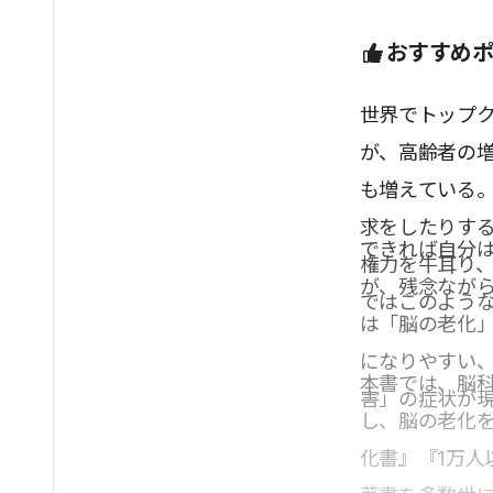
おすすめ
世界でトップ
が、高齢者の
も増えている
求をしたりす
できれば自分
権力を牛耳り
が、残念なが
ではこのよう
は「脳の老化
になりやすい
本書では、脳
害」の症状が
し、脳の老化
化書』『1万人