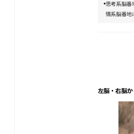
思考系脳番
情系脳番地
左脳・右脳か