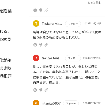
教やアドバイスをしてくる
だ。
もっと読む
を踏襲
> (7)視覚系脳番地:下の人を見下す一方、目上
T
Tsukuru Matsumoto
2024年12月29日
フォロー
の人には低姿勢になる
わる、
もっと読む
現場は自分ではないと思っているが1年に1度は
振り返るのも必要かもしれない。
の意見
> (8)運動系脳番地:行動力が低下して、何もし
ない。保守的で見て見ぬふりをする
t
takuya.tanaka1976
2024年12月29日
フォロー
化が始
もっと読む
新しい事を受け入れることが、難しいと感じ
まき散
る。それは、年齢的な事？しかし、新しいこと
織犯罪
> まず、思考系脳番地を強化するには、意図的
に取り組んで行けば、脳は活性化。睡眠重要。
に新しいことに取り組むことがおすすめだ。少
自己肯定、褒める。
し試してみて、飽きたらやめてもかまわない。
あれこれ「雑食的」にやってみることは、脳の
健康にとてもよいのだ。
n
nitanita0607
2024年12月27日
フォロー