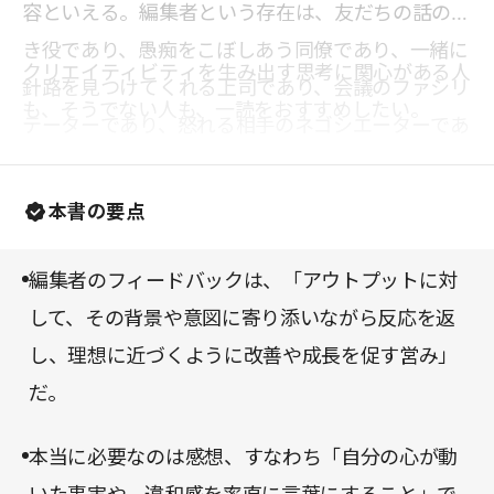
容といえる。編集者という存在は、友だちの話の聞
き役であり、愚痴をこぼしあう同僚であり、一緒に
クリエイティビティを生み出す思考に関心がある人
針路を見つけてくれる上司であり、会議のファシリ
も、そうでない人も、一読をおすすめしたい。
テーターであり、怒れる相手のネゴシエーターであ
り……すなわち、誰もが必要としている“人間”なの
だ。生成AIになんでも相談する人の増えている現
本書の要点
代、このきわめて“人間的”フィードバックを見つめ
てみることには、かならず意味がある。
編集者のフィードバックは、「アウトプットに対
して、その背景や意図に寄り添いながら反応を返
し、理想に近づくように改善や成長を促す営み」
だ。
本当に必要なのは感想、すなわち「自分の心が動