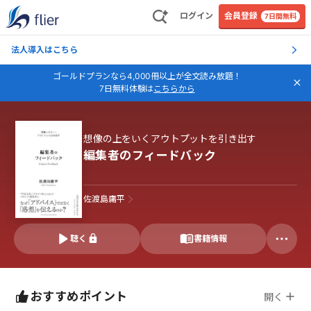
ログイン
会員登録
7日間無料
法人導入はこちら
ゴールドプランなら4,000冊以上が全文読み放題！
7日無料体験は
こちらから
想像の上をいくアウトプットを引き出す
編集者のフィードバック
佐渡島庸平
聴く
書籍情報
おすすめポイント
開く