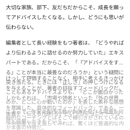
大切な家族、部下、友だちだからこそ、成長を願っ
てアドバイスしたくなる。しかし、どうにも思いが
伝わらない。
編集者として長い経験をもつ著者は、「どうやれば
より伝わるように話せるのか努力していた」エキス
パートである。だからこそ、「『アドバイスをす
る』ことが本当に最善なのだろうか」という疑問に
けっして評価することなく、相手に考えるきっかけ
突き当たる。ときには「正しさ」の押しつけになる
を与えることが、著者の目指すフィードバックだ。
こともあるアドバイスよりも、「どこが面白かった
しかもそれは、「市場や読者といった『外の世界』
のか、どこに心が動いたのか」を表した素朴な感想
を意識した、具体的なフィードバック」である。一
によって、作家の創作活動が刺激を受ける場面を何
本書を「伝える/伝わる」というコミュニケーショ
般的なコーチングとはそこで線引きがされているの
度も目撃してきたという。
ンの側面で捉え返してみれば、驚くほど普遍的な内
が本書の特徴だ。