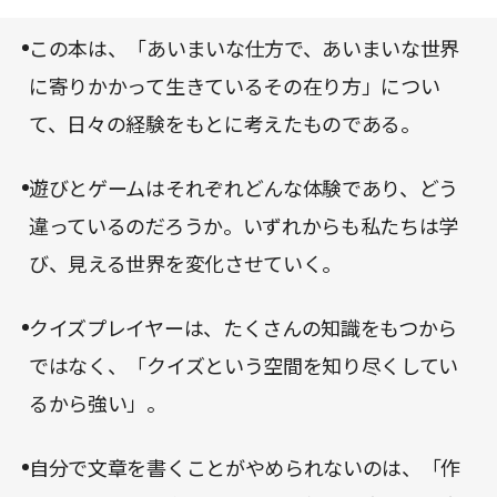
が、個人から「私たち」への広がりであれば、「わ
チ」とでもいえそうだ。
かり合ったり、対立したり」をとおして、「共に生
この本は、「あいまいな仕方で、あいまいな世界
きる世界を捉えなおす」ことができるかもしれな
に寄りかかって生きているその在り方」につい
い。その可能性は、読者一人ひとりの手に委ねられ
て、日々の経験をもとに考えたものである。
た、というわけである。
遊びとゲームはそれぞれどんな体験であり、どう
違っているのだろうか。いずれからも私たちは学
び、見える世界を変化させていく。
クイズプレイヤーは、たくさんの知識をもつから
ではなく、「クイズという空間を知り尽くしてい
るから強い」。
自分で文章を書くことがやめられないのは、「作