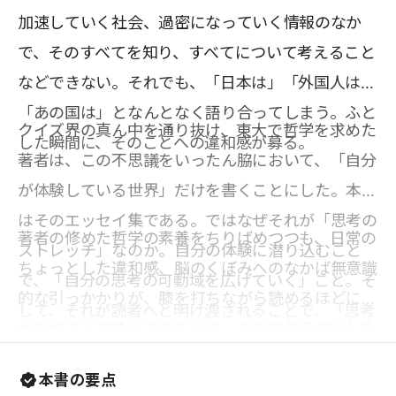
加速していく社会、過密になっていく情報のなか
で、そのすべてを知り、すべてについて考えること
などできない。それでも、「日本は」「外国人は」
「あの国は」となんとなく語り合ってしまう。ふと
クイズ界の真ん中を通り抜け、東大で哲学を求めた
した瞬間に、そのことへの違和感が募る。
著者は、この不思議をいったん脇において、「自分
が体験している世界」だけを書くことにした。本書
はそのエッセイ集である。ではなぜそれが「思考の
著者の修めた哲学の素養をちりばめつつも、日常の
ストレッチ」なのか。自分の体験に潜り込むこと
ちょっとした違和感、脳のくぼみへのなかば無意識
で、「自分の思考の可動域を広げていく」こと。そ
的な引っかかりが、膝を打ちながら読めるほどにわ
して、それが読者へと明け渡されることで、「思考
かりやすく言語化されている。あのモヤモヤとした
の主語のストレッチ」になることを意図したから
気持ちの正体はこれだったのかと思わずにはいられ
だ。世界のことにいきなり思いを馳せるのは大変だ
本書の要点
ない。そのスッキリ感は、「思考によるストレッ