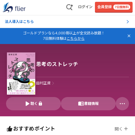
ログイン
会員登録
7日間無料
法人導入はこちら
ゴールドプランなら4,000冊以上が全文読み放題！
7日無料体験は
こちらから
思考のストレッチ
田村正資
聴く
書籍情報
おすすめポイント
開く