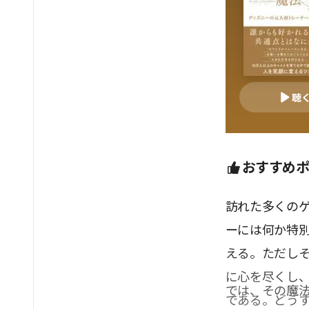
聴
おすすめ
訪れた多くの
ーには何か特別
える。ただし
に心を尽くし
では、その魔
である。どう