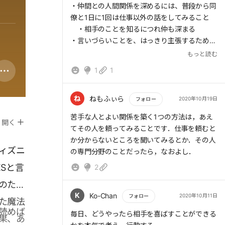
・仲間との人間関係を深めるには、普段から同
僚と1日に1回は仕事以外の話をしてみること
・相手のことを知るにつれ仲も深まる
・言いづらいことを、はっきり主張するため
に、以下のポイントが有効だ
もっと読む
・あくまで冷静かつ穏やかに伝える
1
1
・先に相手のよいところをほめてから本題に
入る
・相手から頼みごとをされたものの、期待に
ね
ねもふぃら
2020年10月19日
フォロー
添えない場合は、「○○ならできます」と代案
もっと読む
苦手な人とよい関係を築く1つの方法は，あえ
を出す
開く
てその人を頼ってみることです．仕事を頼むと
・受け取りにくいことを、相手から主張された
か分からないところを聞いてみるとか．その人
ときは、「思い切って言ってくれて嬉しい」と
ィズニ
の専門分野のことだったら，なおよし．
感謝し、素直に耳を傾ける
Sと言
2
・苦手な相手とつきあううえでは、「あえて相
手を頼ってみる」と、意外にも新しい関係が築
のため
けるようになることが多い
K
Ko-Chan
2020年10月11日
フォロー
た魔法
・苦手意識も薄らいでいくと同時に、「自分
読めば
もっと読む
と価値観が合う人ばかりではない」と認識でき
毎日、どうやったら相手を喜ばすことができる
果、あ