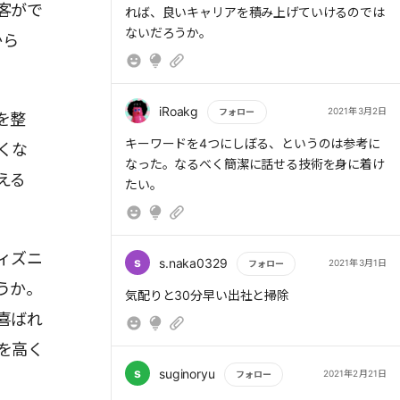
- ちょっとした声かけや笑顔が相手の心を動か
客がで
れば、良いキャリアを積み上げていけるのでは
す
ないだろうか。
から
- 苦手な人やネガティブな状況にも「プリンセ
ス」的思考で挑む
---
iRoakg
2021年3月2日
フォロー
を整
もっと読む
キーワードを4つにしぼる、というのは参考に
くな
## 5. 重要な概念
なった。なるべく簡潔に話せる技術を身に着け
- **ディズニーキャスト**：ゲストを喜ばせる
える
たい。
工夫を絶えず考えるスタッフ
- **VIP扱い**：誰に対しても壁を作らない姿
勢
- **ホスピタリティ**：相手が快適に過ごせる
ィズニ
s
s.naka0329
2021年3月1日
フォロー
よう先回りして動く心くばり
うか。
- **ストーリーテリング**：物語を活かして空
もっと読む
気配りと30分早い出社と掃除
間やサービスをより魅力的にする
喜ばれ
を高く
---
s
suginoryu
2021年2月21日
フォロー
## 6. ★の文（ダブりはまとめ、原文ママ）