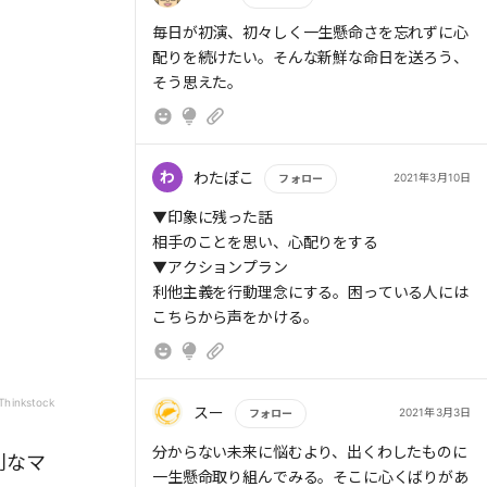
- 要約情報：Flier
もっと読む
毎日が初演、初々しく一生懸命さを忘れずに心
配りを続けたい。そんな新鮮な命日を送ろう、
---
そう思えた。
## 3. 概要
ディズニーの元人材トレーナーによる、相手を
喜ばせる「心くばり」の秘訣。
わ
わたぽこ
2021年3月10日
フォロー
「損得」より「相手の笑顔」を優先し、小さな
もっと読む
思いやりを積み重ねると自分も成長する。
▼印象に残った話
声のトーン、香り、色の活用など、実践しやす
相手のことを思い、心配りをする
い具体策が多数紹介されている。
▼アクションプラン
利他主義を行動理念にする。困っている人には
---
こちらから声をかける。
## 4. 主要テーマ
- 相手に喜ばれる行動を優先すると自分もハッ
Thinkstock
スー
2021年3月3日
フォロー
ピーになる
- 「キャスト＝自分」「ゲスト＝周り」と考
もっと読む
分からない未来に悩むより、出くわしたものに
別なマ
え、壁を作らず接する
一生懸命取り組んでみる。そこに心くばりがあ