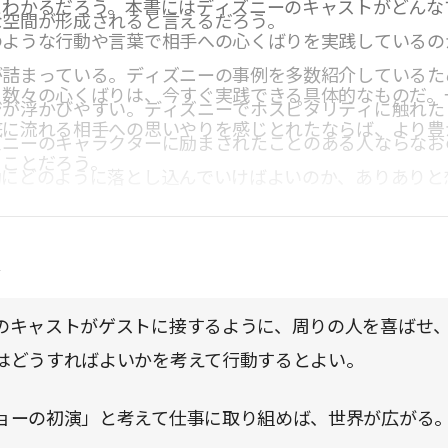
とわかるだろう。本書にはディズニーのキャストがどんな
な空間が形成されると言えるだろう。
のような行動や言葉で相手への心くばりを実践しているの
が詰まっている。ディズニーの事例を多数紹介しているた
る数々の心くばりは、今すぐ実践できる具体的なものだ。
ジが浮かびやすい。ディズニーでホスピタリティに触れた
底に流れる相手への思いやりを感じとれたならば、より豊
ズニーのキャラクターに励まされたことのある人ならなお
ることだろう。
動にどのように落とし込んでいけばよいのか、ありありと
日々の業務や職場でのつきあいにおいて、もっとスムーズ
ーションがとれるようになる秘訣が満載だ。
点
のキャストがゲストに接するように、周りの人を喜ばせ
はどうすればよいかを考えて行動するとよい。
ョーの初演」と考えて仕事に取り組めば、世界が広がる