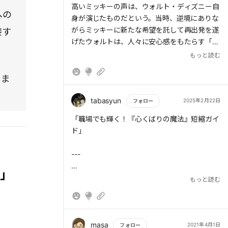
高いミッキーの声は、ウォルト・ディズニー自
への
身が演じたものだという。当時、逆境にありな
がらミッキーに新たな希望を託して再出発を遂
接す
げたウォルトは、人々に安心感をもたらす「高
めの声」で語りかけた。
もっと読む
しま
tabasyun
2025年2月22日
フォロー
もっと読む
「職場でも輝く！『心くばりの魔法』短縮ガイ
ド」
---
方」
## 2. ソース
もっと読む
- 書名：「一緒に働きたい」と思われる 心くば
りの魔法
- 著者：櫻井恵里子
- 出版社：サンクチュアリ出版
masa
2021年4月1日
フォロー