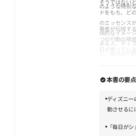
そうではない
のような特別
ドをもち、ど
のエッセンス
著者が伝授す
体的なイメー
つの行動の根
ある人、ディ
日が待ってい
と、自分の行
きるだろう。
とコミュニケ
本書の要
ディズニー
動させるに
「毎日がシ