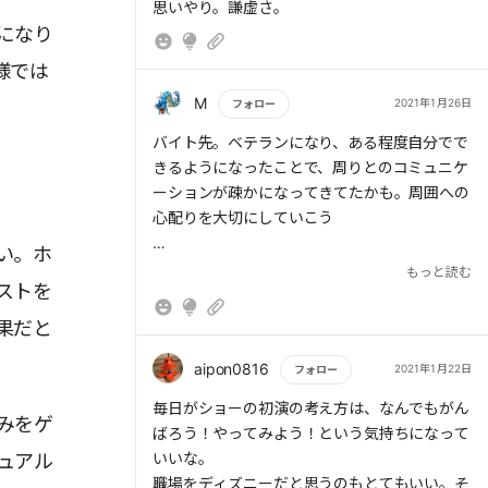
もっと読む
思いやり。謙虚さ。
★ディズニー、どうすれば相手に喜んでもらえ
になり
るか。この一点を突き詰めた結果、あのような
特別な空間が形成されると言えるだろう。
様では
★一つ一つの行動の根底に流れる相手への思い
M
2021年1月26日
フォロー
やりを感じとれたならば、より豊かな毎日が待
もっと読む
バイト先。ベテランになり、ある程度自分でで
っていることだろう。
きるようになったことで、周りとのコミュニケ
★ディズニーのキャストがゲストに接するよう
ーションが疎かになってきてたかも。周囲への
に、周りの人を喜ばせ、感動させるにはどうす
心配りを大切にしていこう
ればよいかを考えて行動するとよい。
★「毎日がショーの初演」と考えて仕事に取り
い。ホ
【To Do】
組めば、世界が広がる。
もっと読む
ストを
①苦手な相手にはあえて頼ってみる
★話し方、聞き方、ちょっとした振る舞い方を
②仲間の仕事を率先して手伝い、ねぎらう
意識するだけでも相手への印象は変わる。職場
果だと
③好奇心を持ち、週に1回新しいことを始める
ではキャストを演じるかのように心を尽くして
aipon0816
接すると、人間関係がよくなる。
2021年1月22日
フォロー
高い声 好感度
★ディズニーでは「すべてのお客様をVIPとし
もっと読む
毎日がショーの初演の考え方は、なんでもがん
低い声 説得力や信頼感
て扱う」という基本原則がある
みをゲ
ばろう！やってみよう！という気持ちになって
Yes,but話法
★誰に対しても心に壁を作らず接する。そして
いいな。
ュアル
「できません」ではなく、「～ならできます」
ゲストの前では身だしなみを整え、自分の行動
職場をディズニーだと思うのもとてもいい。そ