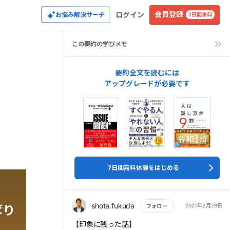
会員登録
ログイン
お悩み解決サーチ
7日間無料
この要約の学びメモ
要約全文を読むには
アップグレードが必要です
7日間無料体験をはじめる
shota.fukuda
2021年2月28日
ばり
フォロー
もっと読む
【印象に残った話】