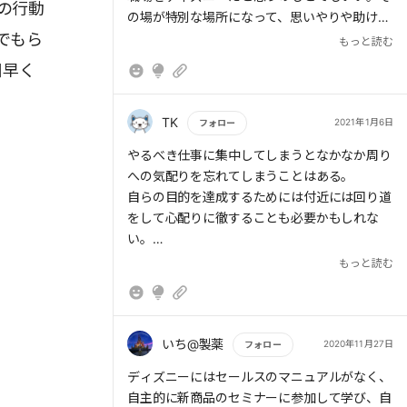
苦手な相手には、あえて頼ってみる
や発言がどう映るかを常に意識する。
の行動
の場が特別な場所になって、思いやりや助けよ
行動を変えることで心が整っていくことは多い
★職場をディズニーととらえ、自分がディズニ
でもら
うという気持ちになれる。
もっと読む
仲間の仕事を率先して手伝い、ねぎらう
ーのキャスト、仲間がゲストというように考え
好奇心を持ち、１週間に1度何か新しいことを
て接してみてはどうだろうか。感謝の気持ちを
日早く
始める
もち、自分にできることを率先してやる。そし
て相手に喜ばれることを自分の糧にする。そう
TK
2021年1月6日
フォロー
すれば、より前向きに、モチベーションを高く
保って仕事に取り組めるはずだ。
もっと読む
やるべき仕事に集中してしまうとなかなか周り
★苦しいときや苦手な人がいるときは「ディズ
への気配りを忘れてしまうことはある。
ニーのプリンセス」になりきってみよう。ディ
自らの目的を達成するためには付近には回り道
ズニーのプリンセスは、ただおとなしく可憐な
をして心配りに徹することも必要かもしれな
お姫様ではない。自分磨きを惜しまない、しな
い。
やかで自立した女性たちなのだ。
やりがい搾取にならないように地球はちゃんと
もっと読む
★ホスピタリティの高さは、キャスト一人ひと
あげてあげてほしい。
りが「どうしたら目の前のゲストを喜ばせるこ
とができるだろうか」と、真剣に考えたことの
積み重ねの結果だといえる。
いち@製薬
2020年11月27日
フォロー
★職場の人に喜んでもらえるにはどうしたらよ
もっと読む
ディズニーにはセールスのマニュアルがなく、
いか想像し、依頼された仕事を、締め切りより
自主的に新商品のセミナーに参加して学び、自
1日早く仕上げるなど、相手の期待を超える行