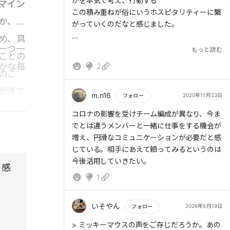
る
かを本気で考え、行動する
マイン
【アクションプラン】
この積み重ねが俗にいうホスピタリティーに繋
か、そ
・コミュニケーションで以下を意識する
がっていくのだなと感じました。
・先に相手のよいところをほめてから本題に
め、具
入る
また、高い声は好感度を、低い声は説得力や安
一つ一
もっと読む
ことの
・受け取りにくいことを、相手から主張され
心感を高めるという箇所を読んで、
かな毎
2
たときは、「思い切って言ってくれて嬉しい」
なぜ自分の好感度がなかなか上がらないかが分
のこ
と感謝し、素直に耳を傾ける
かりました笑
想像で
m.n16
2020年11月23日
フォロー
に仲間
もっと読む
コロナの影響を受けチーム編成が異なり、今ま
でとは違うメンバーと一緒に仕事をする機会が
増え、円滑なコミュニケーションが必要だと感
じている。相手にあえて頼ってみるというのは
今後活用していきたい。
、感
1
いそやん
2026年5月19日
フォロー
。
もっと読む
> ミッキーマウスの声をご存じだろうか。あの