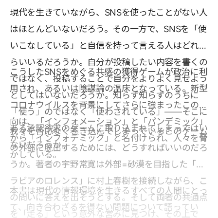
現代を生きていながら、SNSを使ったことがない人
はほとんどいないだろう。その一方で、SNSを「使
いこなしている」と自信を持って言える人はどれく
らいいるだろうか。自分が投稿したい内容を書くの
こうしたSNSをめぐる共感の獲得ゲームが政治に利
ではなく、投稿することで自分をよりよく見せよう
用され、あるいは陰謀論の温床となっている。新型
としてはいないだろうか。知らず知らずのうちに
コロナウイルスを背景にしてさらに強まったこの傾
「使う」のではなく「使わされている」――そこに
向は、「インフォメーション」と「パンデミック」
ある承認欲求のゲームに取り込まれてしまってはい
我々を否応なく巻き込んでしまっているこのゲーム
から「インフォデミック」と名付けられ、人々を脅
ないだろうか。
の外部に脱出するためには、どうすればいいのだろ
かしている。
うか。著者の宇野常寛は外部=砂漠を目指した「ア
ラビアのロレンス」に村上春樹を接続しながら、こ
本書は現代の情報環境を生きるすべての人間にとっ
の問いに答えを出そうとする。そして両者の共通点
て、向き合わざるを得ない問題について語ってい
を「走る」という意外な営みに見つけ、その上で