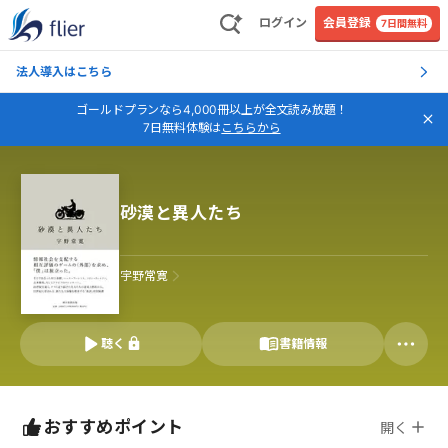
ログイン
会員登録
7日間無料
法人導入はこちら
ゴールドプランなら4,000冊以上が全文読み放題！
7日無料体験は
こちらから
砂漠と異人たち
宇野常寛
聴く
書籍情報
おすすめポイント
開く