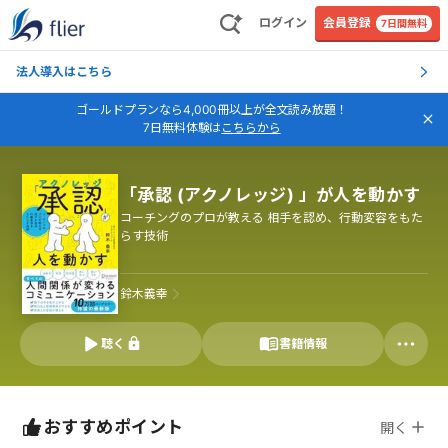
ログイン
会員登録
7日間無料
法人導入はこちら
ゴールドプランなら4,000冊以上が全文読み放題！
7日無料体験は
こちらから
「承認 (アクノレッジ) 」が人を動かす
コーチングのプロが教える 相手を認め、行動変容をもた
らす技術
鈴木義幸
聴く
書籍情報
おすすめポイント
開く