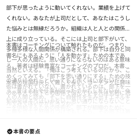
部下が思ったように動いてくれない。業績を上げて
くれない。あなたが上司だとして、あなたはこうし
た悩みとは無縁だろうか。組織は人と人との関係の
上に成り立っている。そこには上司と部下がいて、
本書はコーチングについて触れたものだ。つまり、
多種多様な人間関係が構築される。部下は自分と同
書名にもあるように「人を動かす」ための本であ
じ一人の人間だ。思い通りにならないのはある意味
る。著者は経験豊富なコーチングのプロだ。本書を
当然といえる。「俺はこう考えているのだから、こ
めくってみても「部下を思い通りにする」ための技
の通りにやれ」といっても上手くはいかないだろ
本書の理論は決して難しくない。コーチングに興味
術は書かれていない。書かれているのは、部下を一
う。昔はそれで仕事が回ったのかもしれないが、令
のある人や部下との関係で悩んでいる人は気軽に読
人の人間と認め、そこに自発性を生み出すエネルギ
和の今はそうはいかない。思い通りにならないこと
んでみてはいかがだろうか。
ーを供給するための技術だ。部下が組織のために、
に腹を立てて怒鳴りつけでもしたら、その部下は最
自ら考えて行動し、そして成長していく。そのため
悪、辞めてしまうかもしれない。
のキーワードが本書のタイトルにもなっている「承
本書の要点