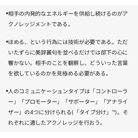
認(アクノレッジ)」である。人は誰だって認められ
たいし、自分が役に立っていると実感したい。こう
相手の内発的なエネルギーを供給し続けるのがア
した欲求にはたらきかけ、相手を一人の人間として
クノレッジメントである。
尊重し、行動を変えていく。これがアクノレッジの
ほめる、という行為には技術が必要である。ただ
持つ可能性だ。
いたずらに美辞麗句を並べるだけでは部下の心に
響かない。相手のことを観察し、どういった言葉
を欲しているのかを見極める必要がある。
人のコミュニケーションタイプは「コントローラ
ー」「プロモーター」「サポーター」「アナライ
ザー」の4つに分けられる(「タイプ分け」™)。そ
れぞれに適したアクノレッジを行おう。