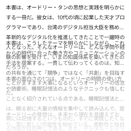
本書は、オードリー・タンの思想と実践を明らかに
する一冊だ。彼女は、10代の頃に起業した天才プロ
グラマーであり、台湾のデジタル担当大臣を務め、
革新的なデジタル化を推進してきたことで一躍時の
本書は、こうしたテーマを明らかにしながら、これ
人となった。そんなオードリーは、どんな学問や経
からの時代に合った働き方やコミュニケーションの
験の影響を受けて、いまの知識体系を築いてきたの
手法を提案する。一貫して伝わってくるのは、知識
だろうか。
の共有を通じて「競争」ではなく「共創」を目指す
本書の面白さの1つは、オードリーの時間の使い方
ことがますます大事になるというオードリーの信念
や読書術、睡眠記憶法のようなテクニックも惜しむ
だ。
ことなく紹介されている点である。睡眠記憶法と
は、眠る前に大量の情報を集中して読み込んで、翌
オードリーの発想は、未来から現在を見据えてお
朝には記憶するというものだ。すぐに実践したくな
り、常に新しい可能性を秘めている。柔軟性と独自
る内容が目白押しである。また、デジタル・レジリ