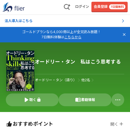
ログイン
会員登録
7日間無料
法人導入はこちら
ゴールドプランなら4,000冊以上が全文読み放題！
7日無料体験は
こちらから
オードリー・タン 私はこう思考する
オードリー・タン（語り）
他
2
名
聴く
書籍情報
おすすめポイント
開く