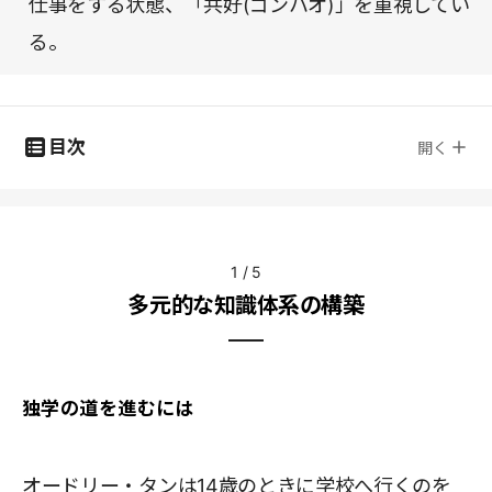
仕事をする状態、「共好(ゴンハオ)」を重視してい
る。
目次
開く
1
/
5
多元的な知識体系の構築
独学の道を進むには
オードリー・タンは14歳のときに学校へ行くのを