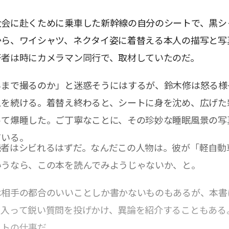
大会に赴くために乗車した新幹線の自分のシートで、黒シ
から、ワイシャツ、ネクタイ姿に着替える本人の描写と写
著者は時にカメラマン同行で、取材していたのだ。
ろまで撮るのか」と迷惑そうにはするが、鈴木修は怒る様
えを続ける。着替え終わると、シートに身を沈め、広げた
って爆睡した。ご丁寧なことに、その珍妙な睡眠風景の写
ている。
読者はシビれるはずだ。なんだこの人物は。彼が「軽自動
いうなら、この本を読んでみようじゃないか、と。
は相手の都合のいいことしか書かないものもあるが、本書
に入って鋭い質問を投げかけ、異論を紹介することもある
ストの仕事だ。