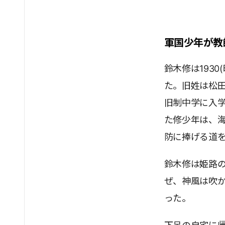
軍国少年が教
鈴木修は1930
た。旧姓は松
旧制中学に入
た修少年は、
防に捧げる道
鈴木修は姫路
ぜ、神風は吹
った。