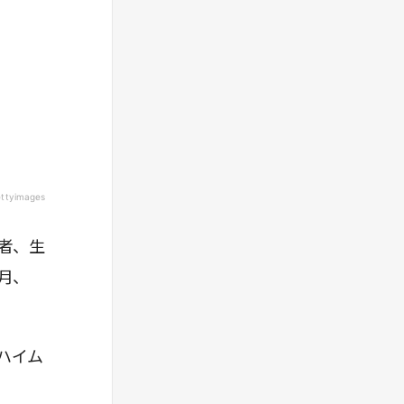
ettyimages
者、生
月、
ハイム