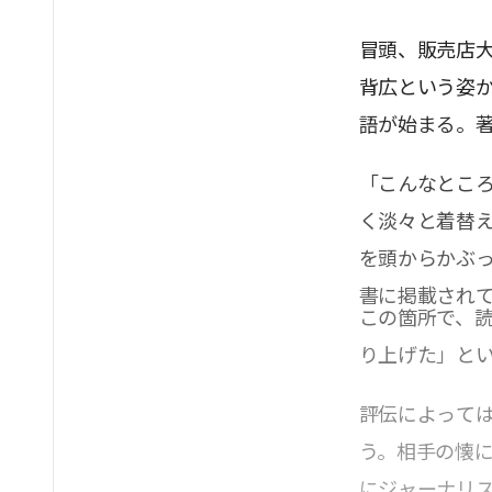
冒頭、販売店
背広という姿
語が始まる。
「こんなとこ
く淡々と着替
を頭からかぶ
書に掲載され
この箇所で、
り上げた」と
評伝によって
う。相手の懐
にジャーナリ