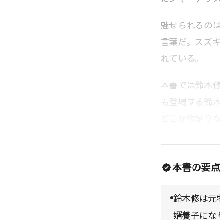
魅せられるの
言葉だ。スズ
れている。
本書では鈴木
も登場する鈴
どこか物足り
いた。スズキ
本書の要
鈴木修は元
婿養子にな