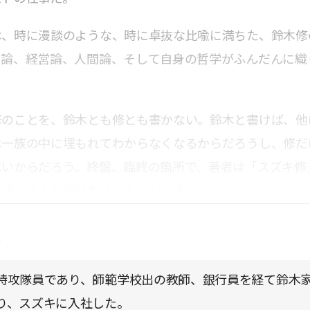
は、時に漫談のような、時に卓抜な比喩に満ちた、鈴木修
キ論、経営論、人間論、そして自身の哲学がふんだんに織
修のことを、鈴木とも修とも書かない。鈴木と書けば、他
木一族の中に埋もれてわからなくなるからだろうし、修だ
ないからだろう。終盤、臨終の箇所で、著者は「スズキ修
の修。そんな意味を込めたのだろう。
点
特攻隊員であり、師範学校出の教師、銀行員を経て鈴木
り、スズキに入社した。