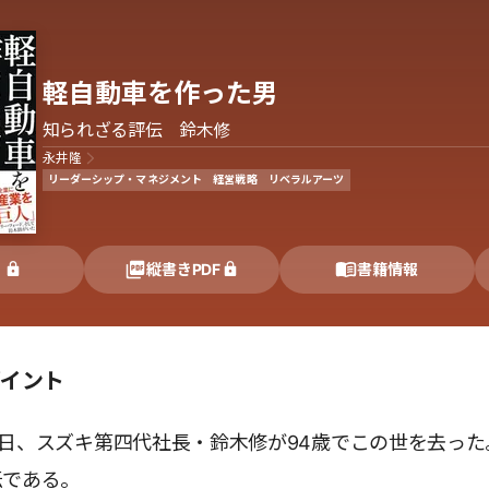
軽自動車を作った男
知られざる評伝 鈴木修
永井隆
リーダーシップ・マネジメント
経営戦略
リベラルアーツ
く
縦書きPDF
書籍情報
ポイント
月25日、スズキ第四代社長・鈴木修が94歳でこの世を去っ
伝である。