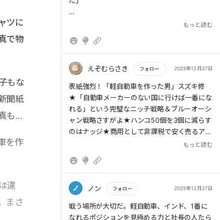
た」
ャツに
> 鈴木修はこの一件以来、アサヒ「スーパード
もっと読む
ライ」以外のビールを飲むのをやめ、スズキの
真で物
施設で出すビールもアサヒに切り替えた。「日
本のビール4社は、みな大手企業ばかり。で
も、浜松のウチまで足を運んでくれたのは瀬戸
えぞむらさき
2025年12月27日
フォロー
さんだけだから」というのがその理由だったと
子もな
もっと読む
表紙強烈！「軽自動車を作った男」スズキ修
いう。
★「自動車メーカーのない国に行けば一番にな
新聞紙
れる」という完璧なニッチ戦略＆ブルーオーシ
真も本
ャン戦略さすがよ★ハンコ50個を3個に減らす
のはナッジ★商用として非課税で安く売るアイ
車を作
デアもスゴイな～★「一家に一台」から「一人
もっと読む
一台」のきっかけ作りはアルトであり修さんだ
ったのか★インド契約のエピソードとか、アサ
ヒビールの社長がワゴンRで来た話とか、やっ
は違
ぱりトップが足を運んで熱意を伝えるって効く
ノ
ノン
2025年12月27日
フォロー
な～エモいエピソードだった★
。まさ
もっと読む
戦う場所が大切だ。軽自動車、インド、1番に
なれるポジションを見極める力と社長の人たら