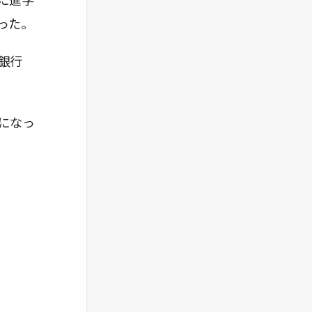
に進学
った。
銀行
になっ