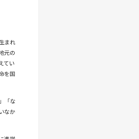
に生まれ
地元の
えてい
命を国
」「な
いなか