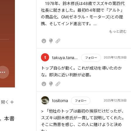
1978年、鈴木修氏は48歳でスズキの第四代
社長に就きました。最初の4年間で「アルト」
の商品化、GM(ゼネラル・モーターズ)との提
携、そしてインド進出です。
もっと読む
鈴木修氏が社長に就任した時、「日本市場は
どこも金太郎飴だ。どの県も1位トヨタさん、2
位日産さんである。後発のスズキが1位を取ろ
うなんておこがましい。ならば自動車メーカー
t
takuya.tanaka1976
2025年12月28日
フォロー
のない国に出よう。そうすれば間違いなく一番
もっと読む
トップ自らが動く。これが成功を導いたのか
になれる」と考えました。「軽自動車部門での
な。即決に近い判断が必要。
トップ」に満足せず、自動車市場のトップを狙
っていたのです。
さあ、全力で目の前にいる人の「今ここ」を
tositoma
2025年12月28日
フォロー
開く
もっと読む
> 「他社のトップは最初の挨拶だけだったが、
スズキは鈴木修氏が一貫して説明してくれた。
た。本書
そこに熱意を感じ、この人に賭けようと決め