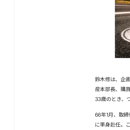
鈴木修は、企
産本部長、購買
33歳のとき、
66年1月、取
に単身赴任。