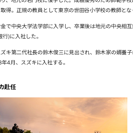
帰り、地元の名門校に復学した。成績優秀のため師範学校
を取得。正規の教員として東京の世田谷小学校の教師とな
お金で中央大学法学部に入学し、卒業後は地元の中央相互
銀行)に入社した。
スズキ第二代社長の鈴木俊三に見出され、鈴木家の婿養子
58年4月、スズキに入社する。
カ赴任