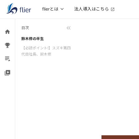
法人導入はこちら
flierとは
目次
鈴木修の半生
【必読ポイント!】スズキ第四
代目社長、鈴木修