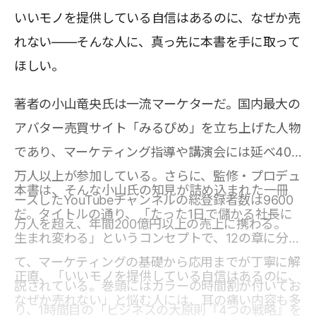
いいモノを提供している自信はあるのに、なぜか売
れない――そんな人に、真っ先に本書を手に取って
ほしい。
著者の小山竜央氏は一流マーケターだ。国内最大の
アバター売買サイト「みるぴめ」を立ち上げた人物
であり、マーケティング指導や講演会には延べ40
万人以上が参加している。さらに、監修・プロデュ
本書は、そんな小山氏の知見が詰め込まれた一冊
ースしたYouTubeチャンネルの総登録者数は9600
だ。タイトルの通り、「たった1日で儲かる社長に
万人を超え、年間200億円以上の売上に携わる。
生まれ変わる」というコンセプトで、12の章に分け
て、マーケティングの基礎から応用までが丁寧に解
正直、「いいモノを提供している自信はあるのに、
説されている。巻頭にはカラーの時間割が付いてお
なぜか売れない」と悩む人には、耳の痛い内容も多
り、1時間目の「ビジネスの大原則『4つの戦略』を