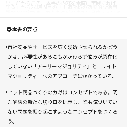
い。だからこそ、本書の内容を素直に実践すれば、
知る」から24時間目の「王道SNSの効果的な活用
課題が特定でき、あなたのビジネスは見違えるはず
法を学ぶ」まで、「儲かる社長に生まれ変わる」ま
だ。社長の立場にある人はもちろん、マーケティン
での道筋がクリアに示されているのもユニークだ。
本書の要点
グを学びたいすべての人に一読を勧める。
この時間割に、それぞれの項目の要約も書かれてい
るので、ここを読むだけでもさまざまな学びが得ら
自社商品やサービスを広く浸透させられるかどう
れるだろう。
かは、必要性があるにもかかわらず悩みが顕在化
していない「アーリーマジョリティ」と「レイト
マジョリティ」へのアプローチにかかっている。
ヒット商品づくりのカギはコンセプトである。問
題解決の新たな切り口を提示し、誰も気づいてい
ない問題を掘り起こすようなコンセプトをつくろ
う。