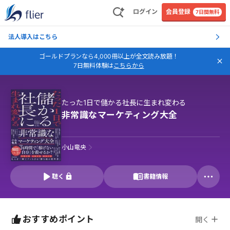
ログイン
会員登録
7日間無料
法人導入はこちら
ゴールドプランなら4,000冊以上が全文読み放題！
7日無料体験は
こちらから
たった1日で儲かる社長に生まれ変わる
非常識なマーケティング大全
小山竜央
聴く
書籍情報
おすすめポイント
開く