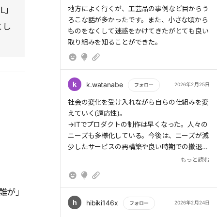
ていった★働き手の勤怠や職種、評価といった
構造は、裏を返せば助ける側の「優越感」を満
もっと読む
地方によく行くが、工芸品の事例など目からう
L」
データを蓄積し、「働きぶりの信頼度」を見え
たすニーズに応えてしまっている。
ろこな話が多かったです。また、小さな頃から
る化★単なるスキマバイトサービスではなく、
とし
ものをなくして迷惑をかけてきたがとても良い
社会全体を支える労働インフラに成長★ヘラル
ヘラルボニーの凄さは、障害を「支援の対象」
取り組みを知ることができた。
ボニー→「障害があるからこそ描ける才能(異
ではなく「奪い合いになる知的財産」に変えた
彩)の持ち主」として障害者アートの価値を転
ことだ。 【教訓】 憐れみは依存を生むが、実
換★find→落とし物管理クラウドサービス★落
利（ビジネス）は対等な関係を生む。支援とい
とし物をスマホで撮影するとAIが色や形を自動
う偽善のパッケージを剥ぎ取り、価値の交換へ
k
k.watanabe
2026年2月25日
フォロー
で判別し、関連する色も含めて分類する
と持ち込むことが、尊厳を守る唯一の適応策
もっと読む
★SEKAI HOTEL→街全体を「ホテル」に見立
社会の変化を受け入れながら自らの仕組みを変
だ。
てる★「空き家問題」を「旅」という視点で解
えていく(適応性)。
→ITでプロダクトの制作は早くなった。人々の
3. 「独り勝ち」より「共創」が合理的な理由
ニーズも多様化している。今後は、ニーズが減
私は正直、「自分だけが勝てばいい」という優
少したサービスの再構築や良い時期での撤退コ
越感が好きだ。しかし、ビジネスモデル3.0が
ンサルなどはニーズが増えそうだ。
もっと読む
説く「共創」は、道徳的な「助け合い」ではな
かった。
誰が」
例えば「SEKAI HOTEL」。自社で全てを抱え
h
hibiki146x
2026年2月24日
フォロー
込まず、地域の店を「自分のホテルの資産」と