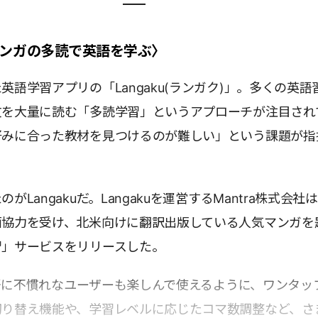
〈マンガの多読で英語を学ぶ〉
英語学習アプリの「Langaku(ランガク)」。多くの英語
文を大量に読む「多読学習」というアプローチが注目され
好みに合った教材を見つけるのが難しい」という課題が指
がLangakuだ。Langakuを運営するMantra株式会社
面協力を受け、北米向けに翻訳出版している人気マンガを
習」サービスをリリースした。
は英語に不慣れなユーザーも楽しんで使えるように、ワンタッ
切り替え機能や、学習レベルに応じたコマ数調整など、さ