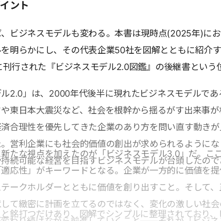
ポイント
、ビジネスモデルも変わる。本書は現時点(2025年)に
を明らかにし、その代表企業50社を図解とともに紹介
年に刊行された『ビジネスモデル2.0図鑑』の後継書という
ル2.0」は、2000年代後半に現れたビジネスモデルであ
クや東日本大震災など、社会を根幹から揺るがす出来事が
経済合理性を優先してきた企業のあり方を問い直す動きが
た。営利企業にも社会的価値の創出が求められるようにな
新たな視点を加えたのが「ビジネスモデル3.0」だ。こ
や持続可能な経営を目指すビジネスモデルが台頭したので
「適応性」がキーワードとなる。企業が一方的に価値を提
ステークホルダーとともに価値を創り出すこと。そして、
意して緻密に計画を立てるのではなく、変化の激しい社会
」と銘打つだけあり、図解でシンプルに整理されており、
が変わり続けながら前進していくこと――それが「ビジネ