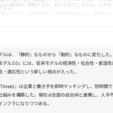
流れが直感的に理解できる。紹介されているのは、いずれ
諦である。
企業ばかりだ。他社研究として活用するもよし、起業のヒ
。まずは肩の力を抜いて、楽しみながらページをめくって
点
デルは、「静的」なものから「動的」なものに変化した
モデル3.0」には、従来モデルの経済性・社会性・創造性
性・適応性という新しい視点が入った。
(Timee)」は企業と働き手を即時マッチングし、短時間で
仕組みを構築した。現在は全国の自治体と連携し、人手
インフラになりつつある。