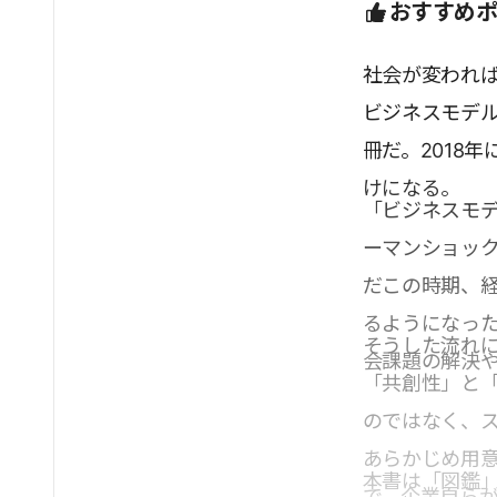
おすすめ
社会が変われば
ビジネスモデル
冊だ。2018
けになる。
「ビジネスモデ
ーマンショッ
だこの時期、
るようになっ
そうした流れに
会課題の解決
「共創性」と
のではなく、
あらかじめ用
本書は「図鑑
で、企業自ら