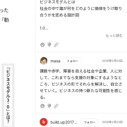
して使う。これは、**「他人のリソースを使っ
もっと読む
ビジネスモデルとは
て、自分のリスクを最小化しながら利益を最大
社会の中で誰が何をどのように価値をうけ取り
った
化する」**極めて賢い勝ち方だ。 【教訓】 独
合うかを定める設計図
「動
り勝ちは恨まれ、維持コストも高い。周囲を適
度に潤わせながら、自分にとって最も都合の良
1.0
いシステム（エコシステム）を構築する。これ
効率化による利益の最大化（経済性）
もっと読む
が、長期的に「楽に勝ち続ける」ための冷徹な
2.0
戦略である。
社会における存在価値や意味（社会性、創造
性）
4. 成年後見制度という「静的なバグ」への怒
3.0
masa
2026年2月24日
フォロー
り
ステークホルダーと共に価値を育て合い、
もっと読む
課題や赤字、障害を抱える社会や企業、人に対
今回の学習を通じて、改めて今の「成年後見制
社会の変化を受け入れながら自らの仕組みを変
して、これまでなら支援の対象にするようなと
度」への不満が言語化された。
える
ころ、ビジネスの形でそれらを解決し、自立さ
（共創性、適応性）
せていく。ビジネスの持つ新たな可能性を感じ
適応性の欠如： 状況が変わっても、一度決ま
る。
ったら死ぬまで変えられない硬直性。
共創性の否定： 家族の意思を無視し、管理者
の主観（指図）を押し付ける構造。
b
build.up20171011
2026年2月23日
フォロー