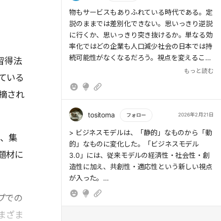
> 本書では、「ビジネスモデル3.0」を体現し
もっと読む
物もサービスもありふれている時代である。定
ている企業50社を紹介
説のままでは差別化できない。思いっきり逆説
に行くか、思いっきり突き抜けるか。単なる効
率化ではどの企業も人口減少社会の日本では持
続可能性がなくなるだろう。視点を変えること
習得法
が大切だ。
もっと読む
ている
摘され
tositoma
2026年2月21日
フォロー
もっと読む
> ビジネスモデルは、「静的」なものから「動
は、集
的」なものに変化した。「ビジネスモデル
題材に
3.0」には、従来モデルの経済性・社会性・創
造性に加え、共創性・適応性という新しい視点
が入った。
プでの
まざま