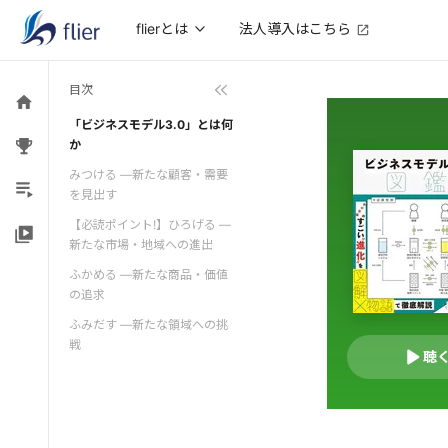
法人導入はこちら
flierとは
目次
「ビジネスモデル3.0」とは何
か
みつける ―新たな顧客・需要
を見出す
【必読ポイント!】ひろげる ―
新たな市場・地域への進出
ふかめる ―新たな商品・価値
の追求
ふみだす ―新たな領域への挑
戦
聴