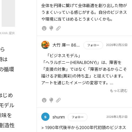
サラリーマンが「使い道も選べない税金」を天
もっと読む
全体を円滑に繋げて全体最適を創り出した物が
引きされることに怒るのと同じだ。自分の資
うまくいっている感じがする。自分のビジネス
産、自分の人生を、納得感のないデータ（管
理）で縛られるのは、ビジネスモデル3.0の時
代において明らかな「退化」だ。
KAWA 提供
結びに代えて：未来の自分にプラスか？
大竹 庫一 860×Kura
2026年2月22日
フォロー
ら
行動経済学には**「サンクコスト（埋没費
もっと読む
「ビジネスモデル」
用）」**という言葉がある。「せっかくここま
時は
「ヘラルボニー(HERALBONY)」は、障害を
でやったから」と執着して、損を拡大させる心
の循環
「支援の対象」ではなく「障害があるからこそ
理だ。
描ける才能(異彩)の持ち主」と捉えています。
アートを通じたイメージの変容です。
私はflierで本を読みながら、常に自分に問いか
もっと読む
ける。 「今からこの情報を使い続けて、未来
はじめ
ヘラルボニーのビジネスモデルは、障害者ア
の自分にプラスがあるか？」 プラスがないと
ートを「知的財産」として位置づけています。
モデル
判断すれば、1分で切り捨てる。過去の努力な
福祉施設に在籍する作家とライセンス契約を結
ど関係ない。未来の利益だけを見て「損切り」
意味を
び、作品をスキャンしてデータとして保管しま
s
shunm
2026年2月21日
フォロー
し、動的に自分を変え続ける。
す。作品のライセンスは同社が管理し、自社ブ
創造性
というが、私は昭和生れのNo.２大得意な人間
もっと読む
> 1990年代後半から2000年代初頭のビジネス
ランドの商品や企業とのコラボレーションに使