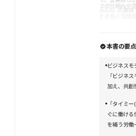
スの仕組みや
ル3.0」の要
ときめく注目
探すのもよし
い。
本書の要
ビジネスモ
「ビジネス
加え、共創
「タイミー
ぐに働ける
を補う労働