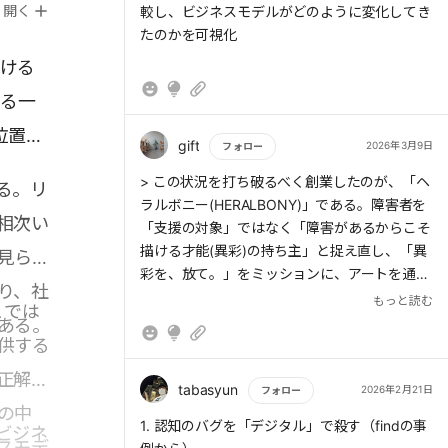
開く
較し、ビジネスモデルがどのように変化してき
たのかを可視化
おける
する一
位置づ
gift
2026年3月9日
フォロー
もっと読む
> この状況を打ち破るべく創業したのが、「ヘ
る。リ
ラルボニー(HERALBONY)」である。障害者を
相次い
「支援の対象」ではなく「障害があるからこそ
描ける才能(異彩)の持ち主」と捉え直し、「異
見られ
彩を、放て。」をミッションに、アートを通じ
り、社
た障害イメージの変容に取り組んでいる。
もっと読む
こでは
ある。
供する
正解を
tabasyun
2026年2月21日
フォロー
の中
もっと読む
1. 認知のバグを「デジタル」で殺す（findの事
ビジネ
スモデ