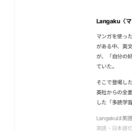
Langaku
マンガを使った
がある中、英
が、「自分の
ていた。
そこで登場したの
英社からの全
した「多読学
Langaku
英語・日本語