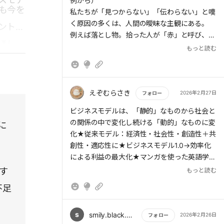
例から）
も今を
私たちが「見つからない」「伝わらない」と嘆
く原因の多くは、人間の曖昧な主観にある。
ントを
例えば落とし物。拾った人が「赤」と呼び、落
ほし
とした人が「えんじ色」と呼ぶ。この「言葉
もっと読む
（ラベル）のズレ」が、同じ物を別物に見せて
しまう認知のバグだ。
AI管理サービス「find」は、色を数値（デー
えぞむらさき
2026年2月27日
フォロー
タ）で捉えることでこのバグを殺した。 【教
。
もっと読む
ビジネスモデルは、「静的」なものから社会と
訓】 物事を確定させるのに感情や主観はいら
の関係の中で変化し続ける「動的」なものに変
に
ない。成功者の思考とは、徹底して物事をデジ
化★従来モデル：経済性・社会性・創造性＋共
タルな「共通言語」に置き換え、ミスマッチを
創性・適応性に★ビジネスモデル1.0→効率化
最小限にすることだ。
による利益の最大化★マンガを使った英語学習
アプリの「Langaku(ランガク)」→多読学習を
す
もっと読む
2. 「支援」という名の優越感を実利で上書きす
漫画で★タイミー→働きたい時間」と「人手が
る（ヘラルボニーの事例から）
不足
欲しい時間」の即時マッチングで人手不足を解
人間には、自分より弱い存在を見て安心する
消★最低賃金や労災保険などもクリアにし、既
**「シャーデンフロイデ」**という本能があ
存制度の範囲の中で新しい就労スタイルを築い
s
smily.black.pig
2026年2月26日
フォロー
る。「かわいそうな人を助ける」という福祉の