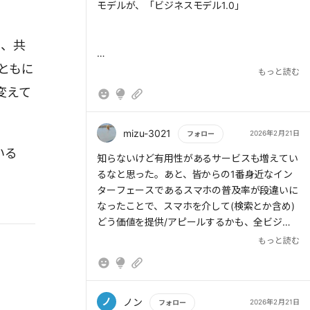
だから、今までのほうが合ってる事実はある。
モデルが、「ビジネスモデル1.0」
われます。
別に舐められて？もいい。舐める舐められると
かいう意識がある方がよくない。
さあ、全力で目の前にいる人の「今ここ」を
に、共
一所懸命に応援していきましょう。
ともに
> 「ビジネスモデル2.0」が登場。企業は経済
もっと読む
合理性の追求から、社会における存在価値や意
変えて
味を問うようになった。
mizu-3021
2026年2月21日
フォロー
いる
もっと読む
知らないけど有用性があるサービスも増えてい
> 本書のテーマである「ビジネスモデル3.0」
るなと思った。あと、皆からの1番身近なイン
だ。ここにはさらに、共創性・適応性という新
ターフェースであるスマホの普及率が段違いに
しい視点が入ることとなる。ステークホルダー
なったことで、スマホを介して(検索とか含め)
とともに価値を育て合い(共創性)、社会の変化
どう価値を提供/アピールするかも、全ビジネ
を受け入れながら自らの仕組みを変えていく
スにおいて重要そうな気がする。
もっと読む
(適応性)。これこそが、現代におけるビジネス
モデルである。
ノ
ノン
2026年2月21日
フォロー