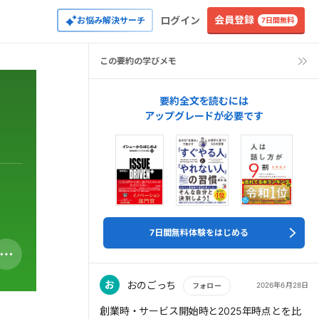
会員登録
ログイン
お悩み解決サーチ
7日間無料
この要約の学びメモ
要約全文を読むには
アップグレードが必要です
7日間無料体験をはじめる
お
おのごっち
2026年6月28日
フォロー
もっと読む
創業時・サービス開始時と2025年時点とを比